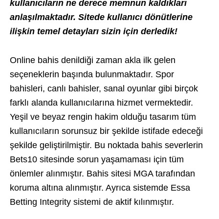
kullanıcıların ne derece memnun kaldıkları
anlaşılmaktadır. Sitede kullanıcı dönütlerine
ilişkin temel detayları sizin için derledik!
Online bahis denildiği zaman akla ilk gelen
seçeneklerin başında bulunmaktadır. Spor
bahisleri, canlı bahisler, sanal oyunlar gibi birçok
farklı alanda kullanıcılarına hizmet vermektedir.
Yeşil ve beyaz rengin hakim olduğu tasarım tüm
kullanıcıların sorunsuz bir şekilde istifade edeceği
şekilde geliştirilmiştir. Bu noktada bahis severlerin
Bets10 sitesinde sorun yaşamaması için tüm
önlemler alınmıştır. Bahis sitesi MGA tarafından
koruma altına alınmıştır. Ayrıca sistemde Essa
Betting Integrity sistemi de aktif kılınmıştır.