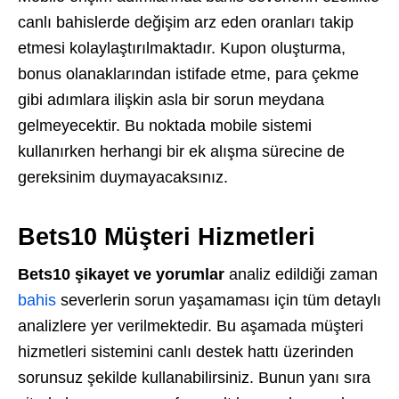
canlı bahislerde değişim arz eden oranları takip
etmesi kolaylaştırılmaktadır. Kupon oluşturma,
bonus olanaklarından istifade etme, para çekme
gibi adımlara ilişkin asla bir sorun meydana
gelmeyecektir. Bu noktada mobile sistemi
kullanırken herhangi bir ek alışma sürecine de
gereksinim duymayacaksınız.
Bets10 Müşteri Hizmetleri
Bets10 şikayet ve yorumlar
analiz edildiği zaman
bahis
severlerin sorun yaşamaması için tüm detaylı
analizlere yer verilmektedir. Bu aşamada müşteri
hizmetleri sistemini canlı destek hattı üzerinden
sorunsuz şekilde kullanabilirsiniz. Bunun yanı sıra