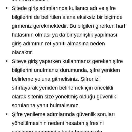
Sitede giriş adımlarında kullanıcı adı ve şifre
bilgilerini de belirtilen alana eksiksiz bir biçimde
girmeniz gerekmektedir. Bu bilgileri girerken harf
hatasının olması ya da bir yanlışlık yapılması
giriş adımının ret yanıtı almasına neden
olacaktır.
Siteye giriş yaparken kullanmanız gereken şifre
bilgilerini unutmanız durumunda, şifre yeniden
belirleme yoluna gitmelisiniz. Şifrenizi
sıfırlayarak yeniden belirlemek için öncelikli
olarak sitenin size yöneltmiş olduğu güvenlik
sorularına yanıt bulmalısınız.
Şifre yenileme adımlarında güvenlik soruları
yöneltilmesinin nedeni hesabın şifresini
yenileme bahanesi altında hesabın ele