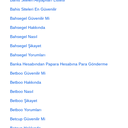
Bahis Siteleri En Güvenilir
Bahsegel Güvenilir Mi
Bahsegel Hakkında
Bahsegel Nasıl
Bahsegel Şikayet
Bahsegel Yorumları
Banka Hesabından Papara Hesabına Para Gönderme
Betboo Güvenilir Mi
Betboo Hakkında
Betboo Nasıl
Betboo Şikayet
Betboo Yorumları
Betcup Güvenilir Mi
Betcup Hakkında