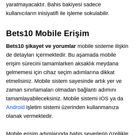
yaratmayacaktır. Bahis bakiyesi sadece
kullanıcıların inisiyatifi ile işleme sokulabilir.
Bets10 Mobile Erişim
Bets10 şikayet ve yorumlar
mobile sisteme ilişkin
de detayları içermektedir. Bu aşamada mobile
erişim sürecini tamamlarken aksaklık meydana
gelmemesi için cihaz seçim adımlarına dikkat
etmelisiniz. Mobile sistem sayesinde artık yer ve
zaman sınırlamaları olmadan bağlantı adımını
tamamlayabileceksiniz. Mobile sistemi IOS ya da
Android
işletim sistemi üzerinden kullanmanıza
olanak vermektedir.
Mobile erişim adımlarında bahis severlerin özellikle