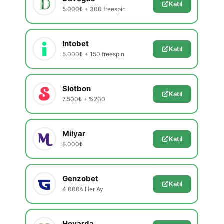
Katıl
5.000₺ + 300 freespin
Intobet
Katıl
5.000₺ + 150 freespin
Slotbon
Katıl
7.500₺ + %200
Milyar
Katıl
8.000₺
Genzobet
Katıl
4.000₺ Her Ay
Hovarda