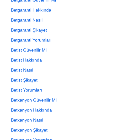
Betgaranti Hakkında
Betgaranti Nasıl
Betgaranti Şikayet
Betgaranti Yorumları
Betist Güvenilir Mi
Betist Hakkında
Betist Nasıl
Betist Şikayet
Betist Yorumları
Betkanyon Güvenilir Mi
Betkanyon Hakkında
Betkanyon Nasıl
Betkanyon Şikayet
Betkanyon Yorumları