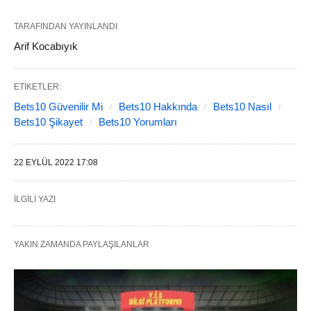
TARAFINDAN YAYINLANDI
Arif Kocabıyık
ETIKETLER:
Bets10 Güvenilir Mi
Bets10 Hakkında
Bets10 Nasıl
Bets10 Şikayet
Bets10 Yorumları
22 EYLÜL 2022 17:08
İLGILI YAZI
YAKIN ZAMANDA PAYLAŞILANLAR