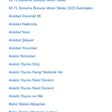
50 TL Deneme Bonusu Veren Siteler 2022 Avantajları
Aresbet Güvenilir Mi
Aresbet Hakkında
Aresbet Nasıl
Aresbet Şikayet
Aresbet Yorumları
Aviator Bonusları
Aviator Oyunu Giriş
Aviator Oyunu Hangi Sitelerde Var
Aviator Oyunu Nasıl Oynanır
Aviatör Oyunu Nasıl Oynanır
Aviatör Oyunu ve Hile
Bahis Siteleri Altyapıları
Bahis Siteleri Altyapıları Listesi