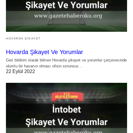
HOVARDA ŞIKAYET
Hovarda Şikayet Ve Yorumlar
Geri bildirim olarak bilinen Hovarda şikayet ve yorumlar çerçevesinde
olumlu bir havanın olması ofisin sorunsuz…
22 Eylül 2022