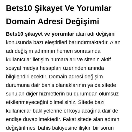
Bets10 Şikayet Ve Yorumlar
Domain Adresi Değişimi
Bets10 şikayet ve yorumlar
alan adı değişimi
konusunda bazı eleştirileri barındırmaktadır. Alan
adı değişim adımının hemen sonrasında
kullanıcılar iletişim numaraları ve sitenin aktif
sosyal medya hesapları üzerinden anında
bilgilendirilecektir. Domain adresi değişim
durumuna dair bahis olanaklarının ya da sitede
sunulan diğer hizmetlerin bu durumdan olumsuz
etkilenmeyeceğini bilmelisiniz. Sitede bazı
kullanıcılar bakliyelerine el koyulacağına dair de
endişe duyabilmektedir. Fakat sitede alan adının
değiştirilmesi bahis bakiyesine ilişkin bir sorun