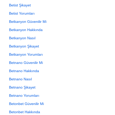
Betist Şikayet
Betist Yorumları
Betkanyon Güvenilir Mi
Betkanyon Hakkında
Betkanyon Nasıl
Betkanyon Şikayet
Betkanyon Yorumları
Betnano Güvenilir Mi
Betnano Hakkında
Betnano Nasıl
Betnano Şikayet
Betnano Yorumları
Betonbet Güvenilir Mi
Betonbet Hakkında