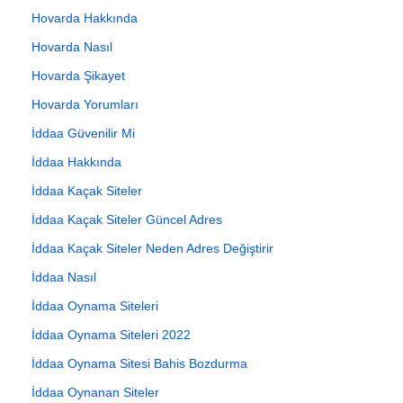
Hovarda Hakkında
Hovarda Nasıl
Hovarda Şikayet
Hovarda Yorumları
İddaa Güvenilir Mi
İddaa Hakkında
İddaa Kaçak Siteler
İddaa Kaçak Siteler Güncel Adres
İddaa Kaçak Siteler Neden Adres Değiştirir
İddaa Nasıl
İddaa Oynama Siteleri
İddaa Oynama Siteleri 2022
İddaa Oynama Sitesi Bahis Bozdurma
İddaa Oynanan Siteler