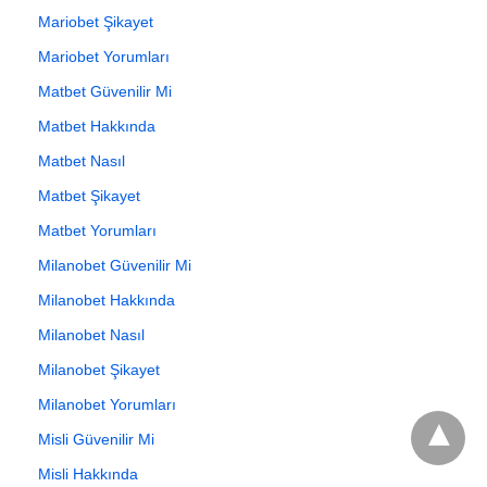
Mariobet Şikayet
Mariobet Yorumları
Matbet Güvenilir Mi
Matbet Hakkında
Matbet Nasıl
Matbet Şikayet
Matbet Yorumları
Milanobet Güvenilir Mi
Milanobet Hakkında
Milanobet Nasıl
Milanobet Şikayet
Milanobet Yorumları
Misli Güvenilir Mi
Misli Hakkında