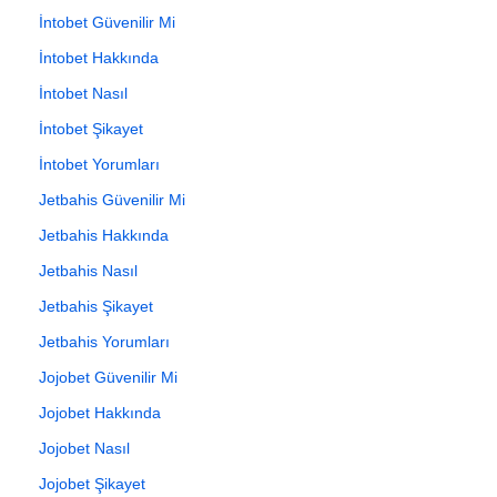
İntobet Güvenilir Mi
İntobet Hakkında
İntobet Nasıl
İntobet Şikayet
İntobet Yorumları
Jetbahis Güvenilir Mi
Jetbahis Hakkında
Jetbahis Nasıl
Jetbahis Şikayet
Jetbahis Yorumları
Jojobet Güvenilir Mi
Jojobet Hakkında
Jojobet Nasıl
Jojobet Şikayet