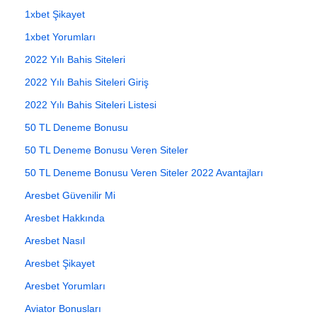
1xbet Şikayet
1xbet Yorumları
2022 Yılı Bahis Siteleri
2022 Yılı Bahis Siteleri Giriş
2022 Yılı Bahis Siteleri Listesi
50 TL Deneme Bonusu
50 TL Deneme Bonusu Veren Siteler
50 TL Deneme Bonusu Veren Siteler 2022 Avantajları
Aresbet Güvenilir Mi
Aresbet Hakkında
Aresbet Nasıl
Aresbet Şikayet
Aresbet Yorumları
Aviator Bonusları