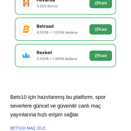
Katıl
%300 Bonus
Betroad
Katıl
4.000₺ + 1.000₺ bedava
Rexbet
Katıl
3.000₺ + 1.500₺ bedava
Bets10 için hazırlanmış bu platform, spor
severlere güncel ve güvenilir canlı maç
yayınlarına hızlı erişim sağlar.
BETS10 MAÇ İZLE