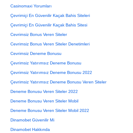
Casinomaxi Yorumları
Çevrimiçi En Güvenilir Kaçak Bahis Siteleri
Çevrimiçi En Güvenilir Kaçak Bahis Sitesi
Cevrimsiz Bonus Veren Siteler
Cevrimsiz Bonus Veren Siteler Denetimleri
Cevrimsiz Deneme Bonusu
Çevrimsiz Yatırımsız Deneme Bonusu
Çevrimsiz Yatırımsız Deneme Bonusu 2022
Çevrimsiz Yatırımsız Deneme Bonusu Veren Siteler
Deneme Bonusu Veren Siteler 2022
Deneme Bonusu Veren Siteler Mobil
Deneme Bonusu Veren Siteler Mobil 2022
Dinamobet Güvenilir Mi
Dinamobet Hakkında