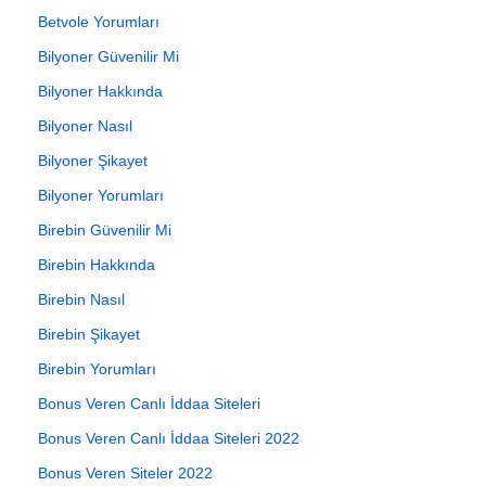
Betvole Yorumları
Bilyoner Güvenilir Mi
Bilyoner Hakkında
Bilyoner Nasıl
Bilyoner Şikayet
Bilyoner Yorumları
Birebin Güvenilir Mi
Birebin Hakkında
Birebin Nasıl
Birebin Şikayet
Birebin Yorumları
Bonus Veren Canlı İddaa Siteleri
Bonus Veren Canlı İddaa Siteleri 2022
Bonus Veren Siteler 2022