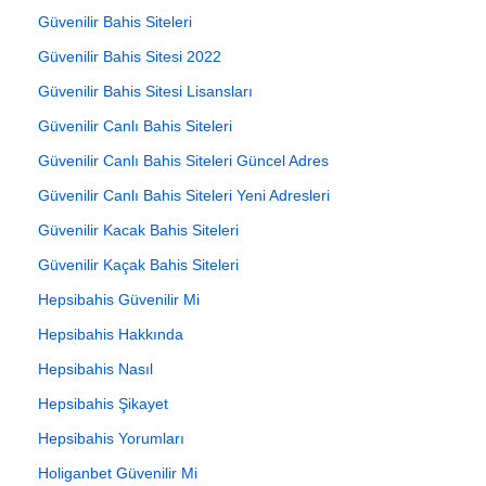
Güvenilir Bahis Siteleri
Güvenilir Bahis Sitesi 2022
Güvenilir Bahis Sitesi Lisansları
Güvenilir Canlı Bahis Siteleri
Güvenilir Canlı Bahis Siteleri Güncel Adres
Güvenilir Canlı Bahis Siteleri Yeni Adresleri
Güvenilir Kacak Bahis Siteleri
Güvenilir Kaçak Bahis Siteleri
Hepsibahis Güvenilir Mi
Hepsibahis Hakkında
Hepsibahis Nasıl
Hepsibahis Şikayet
Hepsibahis Yorumları
Holiganbet Güvenilir Mi