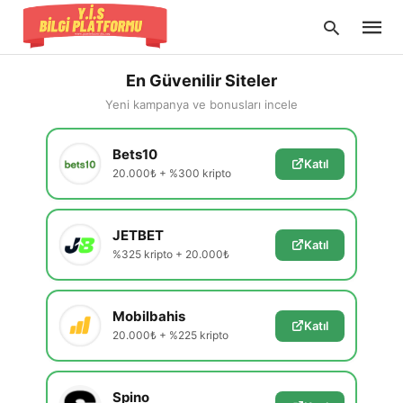
En Güvenilir Siteler
Yeni kampanya ve bonusları incele
Type
Bets10
your
Katıl
searc
20.000₺ + %300 kripto
query
and
hit
enter:
JETBET
Katıl
%325 kripto + 20.000₺
Mobilbahis
Katıl
20.000₺ + %225 kripto
Spino