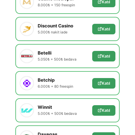
Katıl
8.000₺ + 150 freespin
Discount Casino
Katıl
5.000₺ nakit iade
Betelli
Katıl
5.050₺ + 500₺ bedava
Betchip
Katıl
6.000₺ + 80 freespin
Winnit
Katıl
5.000₺ + 500₺ bedava
Davegas