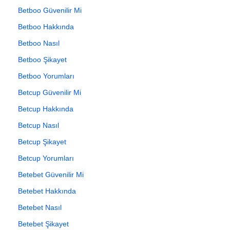
Betboo Güvenilir Mi
Betboo Hakkında
Betboo Nasıl
Betboo Şikayet
Betboo Yorumları
Betcup Güvenilir Mi
Betcup Hakkında
Betcup Nasıl
Betcup Şikayet
Betcup Yorumları
Betebet Güvenilir Mi
Betebet Hakkında
Betebet Nasıl
Betebet Şikayet