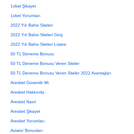
1xbet Şikayet
1xbet Yorumları
2022 Yılı Bahis Siteleri
2022 Yılı Bahis Siteleri Giriş
2022 Yılı Bahis Siteleri Listesi
50 TL Deneme Bonusu
50 TL Deneme Bonusu Veren Siteler
50 TL Deneme Bonusu Veren Siteler 2022 Avantajları
Aresbet Güvenilir Mi
Aresbet Hakkında
Aresbet Nasıl
Aresbet Şikayet
Aresbet Yorumları
Aviator Bonusları