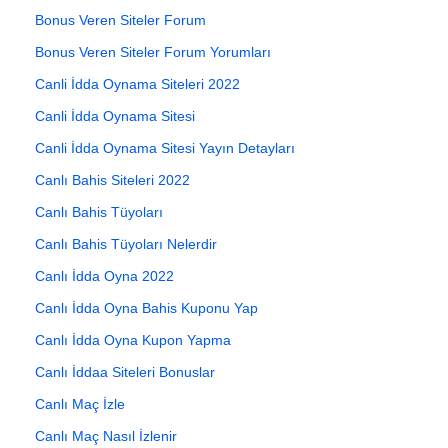
Bonus Veren Siteler Forum
Bonus Veren Siteler Forum Yorumları
Canli İdda Oynama Siteleri 2022
Canli İdda Oynama Sitesi
Canli İdda Oynama Sitesi Yayın Detayları
Canlı Bahis Siteleri 2022
Canlı Bahis Tüyoları
Canlı Bahis Tüyoları Nelerdir
Canlı İdda Oyna 2022
Canlı İdda Oyna Bahis Kuponu Yap
Canlı İdda Oyna Kupon Yapma
Canlı İddaa Siteleri Bonuslar
Canlı Maç İzle
Canlı Maç Nasıl İzlenir