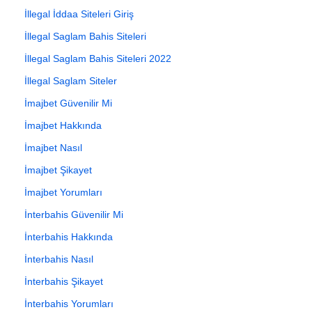
İllegal İddaa Siteleri Giriş
İllegal Saglam Bahis Siteleri
İllegal Saglam Bahis Siteleri 2022
İllegal Saglam Siteler
İmajbet Güvenilir Mi
İmajbet Hakkında
İmajbet Nasıl
İmajbet Şikayet
İmajbet Yorumları
İnterbahis Güvenilir Mi
İnterbahis Hakkında
İnterbahis Nasıl
İnterbahis Şikayet
İnterbahis Yorumları