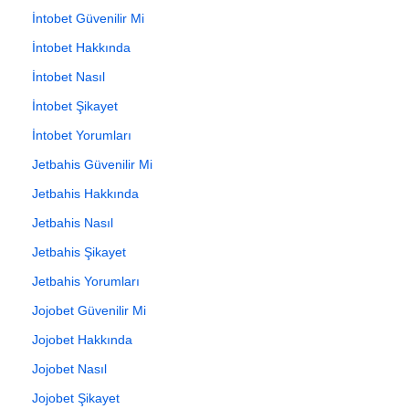
İntobet Güvenilir Mi
İntobet Hakkında
İntobet Nasıl
İntobet Şikayet
İntobet Yorumları
Jetbahis Güvenilir Mi
Jetbahis Hakkında
Jetbahis Nasıl
Jetbahis Şikayet
Jetbahis Yorumları
Jojobet Güvenilir Mi
Jojobet Hakkında
Jojobet Nasıl
Jojobet Şikayet