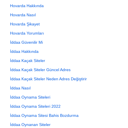
Hovarda Hakkında
Hovarda Nasıl
Hovarda Şikayet
Hovarda Yorumları
İddaa Güvenilir Mi
İddaa Hakkında
İddaa Kaçak Siteler
İddaa Kaçak Siteler Güncel Adres
İddaa Kaçak Siteler Neden Adres Değiştirir
İddaa Nasıl
İddaa Oynama Siteleri
İddaa Oynama Siteleri 2022
İddaa Oynama Sitesi Bahis Bozdurma
İddaa Oynanan Siteler