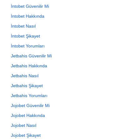
İntobet Güvenilir Mi
İntobet Hakkında
İntobet Nasıl
İntobet Şikayet
İntobet Yorumları
Jetbahis Güvenilir Mi
Jetbahis Hakkında
Jetbahis Nasıl
Jetbahis Şikayet
Jetbahis Yorumları
Jojobet Güvenilir Mi
Jojobet Hakkında
Jojobet Nasıl
Jojobet Şikayet