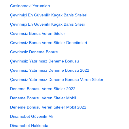
Casinomaxi Yorumları
Çevrimiçi En Güvenilir Kaçak Bahis Siteleri
Çevrimiçi En Güvenilir Kaçak Bahis Sitesi
Cevrimsiz Bonus Veren Siteler
Cevrimsiz Bonus Veren Siteler Denetimleri
Cevrimsiz Deneme Bonusu
Çevrimsiz Yatırımsız Deneme Bonusu
Çevrimsiz Yatırımsız Deneme Bonusu 2022
Çevrimsiz Yatırımsız Deneme Bonusu Veren Siteler
Deneme Bonusu Veren Siteler 2022
Deneme Bonusu Veren Siteler Mobil
Deneme Bonusu Veren Siteler Mobil 2022
Dinamobet Güvenilir Mi
Dinamobet Hakkında