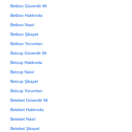
Betboo Güvenilir Mi
Betboo Hakkında
Betboo Nasıl
Betboo Şikayet
Betboo Yorumları
Betcup Güvenilir Mi
Betcup Hakkında
Betcup Nasıl
Betcup Şikayet
Betcup Yorumları
Betebet Güvenilir Mi
Betebet Hakkında
Betebet Nasıl
Betebet Şikayet