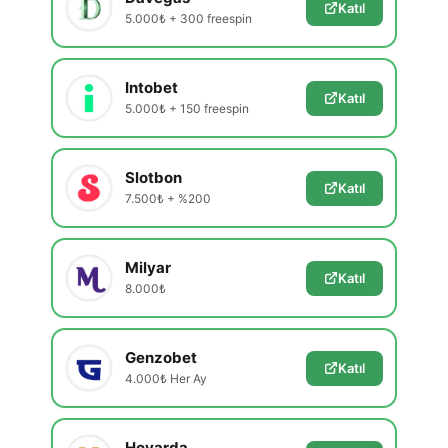
Katıl
5.000₺ + 300 freespin
Intobet
Katıl
5.000₺ + 150 freespin
Slotbon
Katıl
7.500₺ + %200
Milyar
Katıl
8.000₺
Genzobet
Katıl
4.000₺ Her Ay
Hovarda