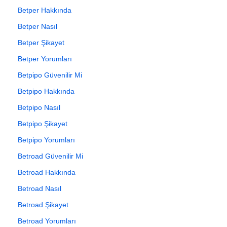
Betper Hakkında
Betper Nasıl
Betper Şikayet
Betper Yorumları
Betpipo Güvenilir Mi
Betpipo Hakkında
Betpipo Nasıl
Betpipo Şikayet
Betpipo Yorumları
Betroad Güvenilir Mi
Betroad Hakkında
Betroad Nasıl
Betroad Şikayet
Betroad Yorumları