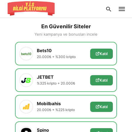
En Güvenilir Siteler
Yeni kampanya ve bonusları incele
Type
Bets10
your
Katıl
searc
20.000₺ + %300 kripto
query
and
hit
enter:
JETBET
Katıl
%325 kripto + 20.000₺
Mobilbahis
Katıl
20.000₺ + %225 kripto
Spino