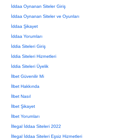
İddaa Oynanan Siteler Giriş
İddaa Oynanan Siteler ve Oyunları
İddaa Şikayet
İddaa Yorumları
İddia Siteleri Giriş
İddia Siteleri Hizmetleri
İddia Siteleri Üyelik
İlbet Güvenilir Mi
İlbet Hakkında
İlbet Nasıl
İlbet Şikayet
İlbet Yorumları
İllegal İddaa Siteleri 2022
İllegal İddaa Siteleri Eşsiz Hizmetleri