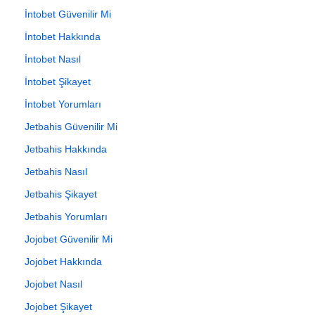
İntobet Güvenilir Mi
İntobet Hakkında
İntobet Nasıl
İntobet Şikayet
İntobet Yorumları
Jetbahis Güvenilir Mi
Jetbahis Hakkında
Jetbahis Nasıl
Jetbahis Şikayet
Jetbahis Yorumları
Jojobet Güvenilir Mi
Jojobet Hakkında
Jojobet Nasıl
Jojobet Şikayet