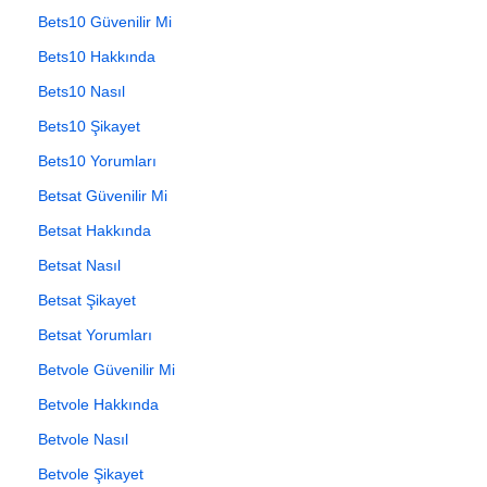
Bets10 Güvenilir Mi
Bets10 Hakkında
Bets10 Nasıl
Bets10 Şikayet
Bets10 Yorumları
Betsat Güvenilir Mi
Betsat Hakkında
Betsat Nasıl
Betsat Şikayet
Betsat Yorumları
Betvole Güvenilir Mi
Betvole Hakkında
Betvole Nasıl
Betvole Şikayet