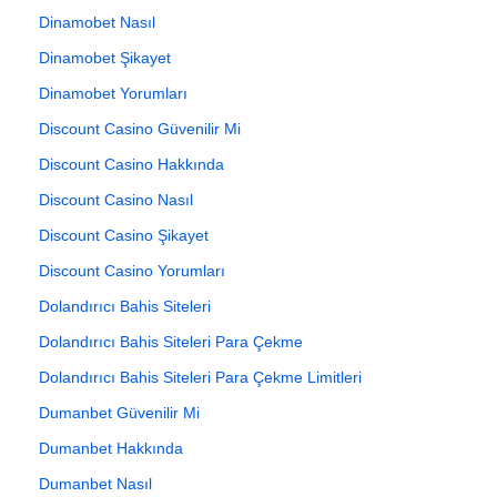
Dinamobet Nasıl
Dinamobet Şikayet
Dinamobet Yorumları
Discount Casino Güvenilir Mi
Discount Casino Hakkında
Discount Casino Nasıl
Discount Casino Şikayet
Discount Casino Yorumları
Dolandırıcı Bahis Siteleri
Dolandırıcı Bahis Siteleri Para Çekme
Dolandırıcı Bahis Siteleri Para Çekme Limitleri
Dumanbet Güvenilir Mi
Dumanbet Hakkında
Dumanbet Nasıl