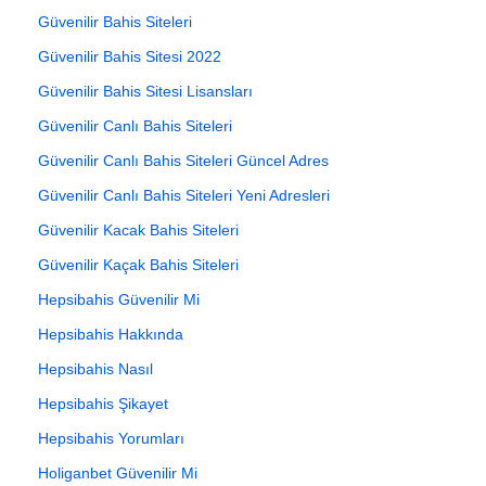
Güvenilir Bahis Siteleri
Güvenilir Bahis Sitesi 2022
Güvenilir Bahis Sitesi Lisansları
Güvenilir Canlı Bahis Siteleri
Güvenilir Canlı Bahis Siteleri Güncel Adres
Güvenilir Canlı Bahis Siteleri Yeni Adresleri
Güvenilir Kacak Bahis Siteleri
Güvenilir Kaçak Bahis Siteleri
Hepsibahis Güvenilir Mi
Hepsibahis Hakkında
Hepsibahis Nasıl
Hepsibahis Şikayet
Hepsibahis Yorumları
Holiganbet Güvenilir Mi