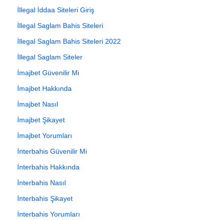
İllegal İddaa Siteleri Giriş
İllegal Saglam Bahis Siteleri
İllegal Saglam Bahis Siteleri 2022
İllegal Saglam Siteler
İmajbet Güvenilir Mi
İmajbet Hakkında
İmajbet Nasıl
İmajbet Şikayet
İmajbet Yorumları
İnterbahis Güvenilir Mi
İnterbahis Hakkında
İnterbahis Nasıl
İnterbahis Şikayet
İnterbahis Yorumları