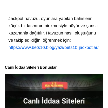
Jackpot havuzu, oyunlara yapılan bahislerin
küçük bir kısmının birikmesiyle büyür ve şanslı
kazananla dağıtılır. Havuzun nasıl oluştuğunu
ve takip edildiğini öğrenmek için:
https://www.bets10.blog/yazi/bets10-jackpotlar/
Canlı İddaa Siteleri Bonuslar