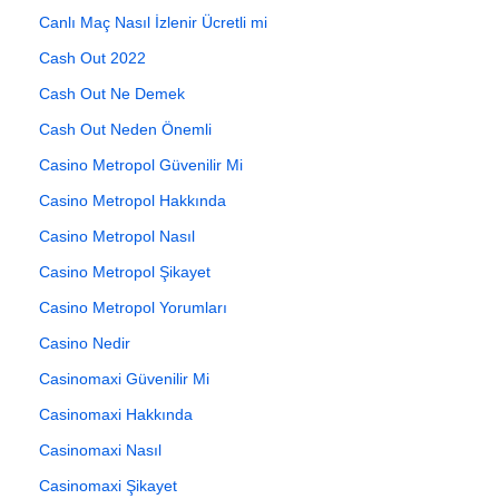
Canlı Maç Nasıl İzlenir Ücretli mi
Cash Out 2022
Cash Out Ne Demek
Cash Out Neden Önemli
Casino Metropol Güvenilir Mi
Casino Metropol Hakkında
Casino Metropol Nasıl
Casino Metropol Şikayet
Casino Metropol Yorumları
Casino Nedir
Casinomaxi Güvenilir Mi
Casinomaxi Hakkında
Casinomaxi Nasıl
Casinomaxi Şikayet