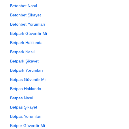
Betonbet Nasıl
Betonbet Şikayet
Betonbet Yorumları
Betpark Güvenilir Mi
Betpark Hakkında
Betpark Nasıl
Betpark Şikayet
Betpark Yorumları
Betpas Güvenilir Mi
Betpas Hakkında
Betpas Nasıl
Betpas Şikayet
Betpas Yorumları
Betper Güvenilir Mi