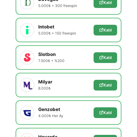
Katıl
5.000₺ + 300 freespin
Intobet
Katıl
5.000₺ + 150 freespin
Slotbon
Katıl
7.500₺ + %200
Milyar
Katıl
8.000₺
Genzobet
Katıl
4.000₺ Her Ay
Hovarda