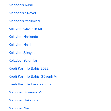
Klasbahis Nasıl
Klasbahis Şikayet
Klasbahis Yorumları
Kolaybet Güvenilir Mi
Kolaybet Hakkında
Kolaybet Nasıl
Kolaybet Şikayet
Kolaybet Yorumları
Kredi Kartı İle Bahis 2022
Kredi Kartı İle Bahis Güvenli Mi
Kredi Kartı İle Para Yatırma
Mariobet Güvenilir Mi
Mariobet Hakkında
Mariobet Nasıl