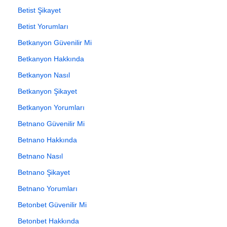
Betist Şikayet
Betist Yorumları
Betkanyon Güvenilir Mi
Betkanyon Hakkında
Betkanyon Nasıl
Betkanyon Şikayet
Betkanyon Yorumları
Betnano Güvenilir Mi
Betnano Hakkında
Betnano Nasıl
Betnano Şikayet
Betnano Yorumları
Betonbet Güvenilir Mi
Betonbet Hakkında