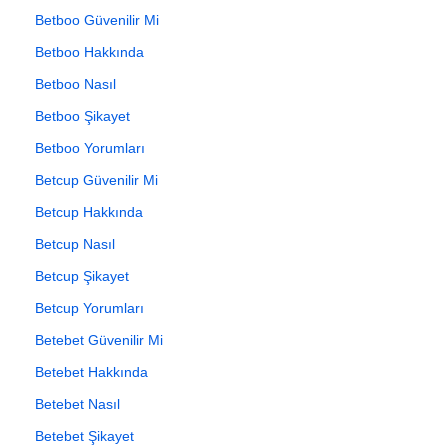
Betboo Güvenilir Mi
Betboo Hakkında
Betboo Nasıl
Betboo Şikayet
Betboo Yorumları
Betcup Güvenilir Mi
Betcup Hakkında
Betcup Nasıl
Betcup Şikayet
Betcup Yorumları
Betebet Güvenilir Mi
Betebet Hakkında
Betebet Nasıl
Betebet Şikayet