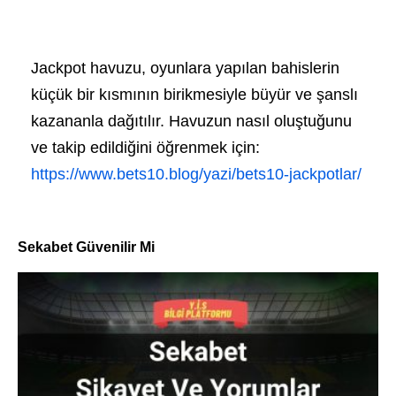
Jackpot havuzu, oyunlara yapılan bahislerin
küçük bir kısmının birikmesiyle büyür ve şanslı
kazananla dağıtılır. Havuzun nasıl oluştuğunu
ve takip edildiğini öğrenmek için:
https://www.bets10.blog/yazi/bets10-jackpotlar/
Sekabet Güvenilir Mi