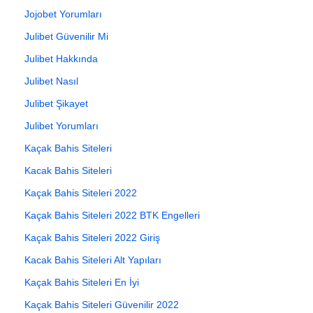
Jojobet Yorumları
Julibet Güvenilir Mi
Julibet Hakkında
Julibet Nasıl
Julibet Şikayet
Julibet Yorumları
Kaçak Bahis Siteleri
Kacak Bahis Siteleri
Kaçak Bahis Siteleri 2022
Kaçak Bahis Siteleri 2022 BTK Engelleri
Kaçak Bahis Siteleri 2022 Giriş
Kacak Bahis Siteleri Alt Yapıları
Kaçak Bahis Siteleri En İyi
Kaçak Bahis Siteleri Güvenilir 2022