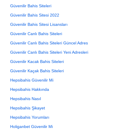
Güvenilir Bahis Siteleri
Güvenilir Bahis Sitesi 2022
Güvenilir Bahis Sitesi Lisansları
Güvenilir Canlı Bahis Siteleri
Güvenilir Canlı Bahis Siteleri Güncel Adres
Güvenilir Canlı Bahis Siteleri Yeni Adresleri
Güvenilir Kacak Bahis Siteleri
Güvenilir Kaçak Bahis Siteleri
Hepsibahis Güvenilir Mi
Hepsibahis Hakkında
Hepsibahis Nasıl
Hepsibahis Şikayet
Hepsibahis Yorumları
Holiganbet Güvenilir Mi