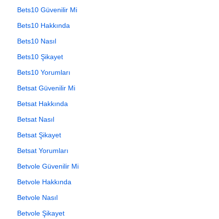
Bets10 Güvenilir Mi
Bets10 Hakkında
Bets10 Nasıl
Bets10 Şikayet
Bets10 Yorumları
Betsat Güvenilir Mi
Betsat Hakkında
Betsat Nasıl
Betsat Şikayet
Betsat Yorumları
Betvole Güvenilir Mi
Betvole Hakkında
Betvole Nasıl
Betvole Şikayet