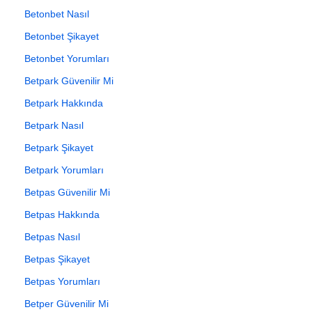
Betonbet Nasıl
Betonbet Şikayet
Betonbet Yorumları
Betpark Güvenilir Mi
Betpark Hakkında
Betpark Nasıl
Betpark Şikayet
Betpark Yorumları
Betpas Güvenilir Mi
Betpas Hakkında
Betpas Nasıl
Betpas Şikayet
Betpas Yorumları
Betper Güvenilir Mi