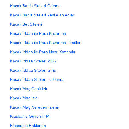
Kaçak Bahis Siteleri Ödeme
Kaçak Bahis Siteleri Yeni Alan Adları
Kaçak Bet Siteleri
Kaçak İddaa ile Para Kazanma
Kaçak İddaa ile Para Kazanma Limitleri
Kaçak İddaa ile Para Nasıl Kazanılır
Kacak İddaa Siteleri 2022
Kacak İddaa Siteleri Giriş
Kacak İddaa Siteleri Hakkında
Kaçak Maç Canlı İzle
Kaçak Maç İzle
Kaçak Maç Nereden İzlenir
Klasbahis Güvenilir Mi
Klasbahis Hakkında