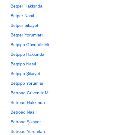
Betper Hakkında
Betper Nasıl
Betper Şikayet
Betper Yorumları
Betpipo Güvenilir Mi
Betpipo Hakkında
Betpipo Nasıl
Betpipo Şikayet
Betpipo Yorumları
Betroad Güvenilir Mi
Betroad Hakkında
Betroad Nasıl
Betroad Şikayet
Betroad Yorumları