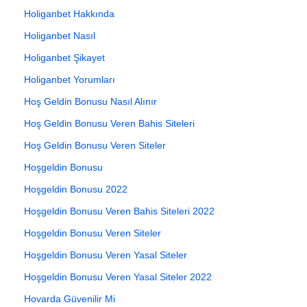
Holiganbet Hakkında
Holiganbet Nasıl
Holiganbet Şikayet
Holiganbet Yorumları
Hoş Geldin Bonusu Nasıl Alınır
Hoş Geldin Bonusu Veren Bahis Siteleri
Hoş Geldin Bonusu Veren Siteler
Hoşgeldin Bonusu
Hoşgeldin Bonusu 2022
Hoşgeldin Bonusu Veren Bahis Siteleri 2022
Hoşgeldin Bonusu Veren Siteler
Hoşgeldin Bonusu Veren Yasal Siteler
Hoşgeldin Bonusu Veren Yasal Siteler 2022
Hovarda Güvenilir Mi