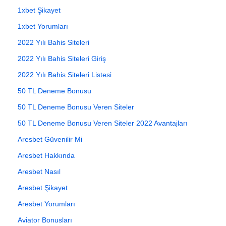
1xbet Şikayet
1xbet Yorumları
2022 Yılı Bahis Siteleri
2022 Yılı Bahis Siteleri Giriş
2022 Yılı Bahis Siteleri Listesi
50 TL Deneme Bonusu
50 TL Deneme Bonusu Veren Siteler
50 TL Deneme Bonusu Veren Siteler 2022 Avantajları
Aresbet Güvenilir Mi
Aresbet Hakkında
Aresbet Nasıl
Aresbet Şikayet
Aresbet Yorumları
Aviator Bonusları