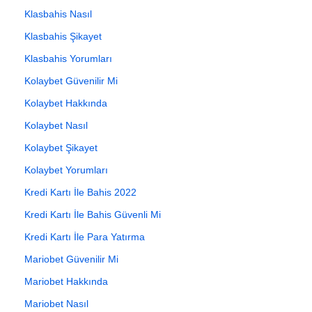
Klasbahis Nasıl
Klasbahis Şikayet
Klasbahis Yorumları
Kolaybet Güvenilir Mi
Kolaybet Hakkında
Kolaybet Nasıl
Kolaybet Şikayet
Kolaybet Yorumları
Kredi Kartı İle Bahis 2022
Kredi Kartı İle Bahis Güvenli Mi
Kredi Kartı İle Para Yatırma
Mariobet Güvenilir Mi
Mariobet Hakkında
Mariobet Nasıl