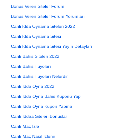
Bonus Veren Siteler Forum
Bonus Veren Siteler Forum Yorumları
Canli İdda Oynama Siteleri 2022
Canli İdda Oynama Sitesi
Canli İdda Oynama Sitesi Yayın Detayları
Canlı Bahis Siteleri 2022
Canlı Bahis Tüyoları
Canlı Bahis Tüyoları Nelerdir
Canlı İdda Oyna 2022
Canlı İdda Oyna Bahis Kuponu Yap
Canlı İdda Oyna Kupon Yapma
Canlı İddaa Siteleri Bonuslar
Canlı Maç İzle
Canlı Maç Nasıl İzlenir