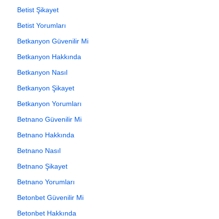
Betist Şikayet
Betist Yorumları
Betkanyon Güvenilir Mi
Betkanyon Hakkında
Betkanyon Nasıl
Betkanyon Şikayet
Betkanyon Yorumları
Betnano Güvenilir Mi
Betnano Hakkında
Betnano Nasıl
Betnano Şikayet
Betnano Yorumları
Betonbet Güvenilir Mi
Betonbet Hakkında