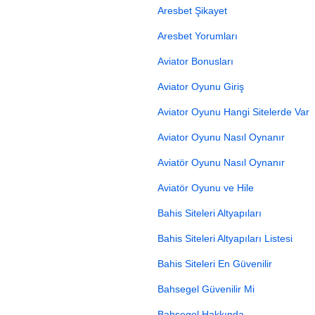
Aresbet Şikayet
Aresbet Yorumları
Aviator Bonusları
Aviator Oyunu Giriş
Aviator Oyunu Hangi Sitelerde Var
Aviator Oyunu Nasıl Oynanır
Aviatör Oyunu Nasıl Oynanır
Aviatör Oyunu ve Hile
Bahis Siteleri Altyapıları
Bahis Siteleri Altyapıları Listesi
Bahis Siteleri En Güvenilir
Bahsegel Güvenilir Mi
Bahsegel Hakkında