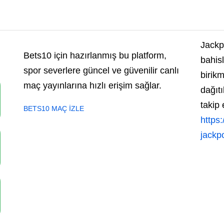
Jackp
Bets10 için hazırlanmış bu platform,
bahisl
spor severlere güncel ve güvenilir canlı
birik
maç yayınlarına hızlı erişim sağlar.
dağıt
takip 
BETS10 MAÇ İZLE
https
jackpo