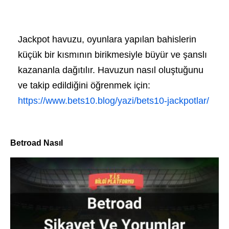
Jackpot havuzu, oyunlara yapılan bahislerin
küçük bir kısmının birikmesiyle büyür ve şanslı
kazananla dağıtılır. Havuzun nasıl oluştuğunu
ve takip edildiğini öğrenmek için:
https://www.bets10.blog/yazi/bets10-jackpotlar/
Betroad Nasıl