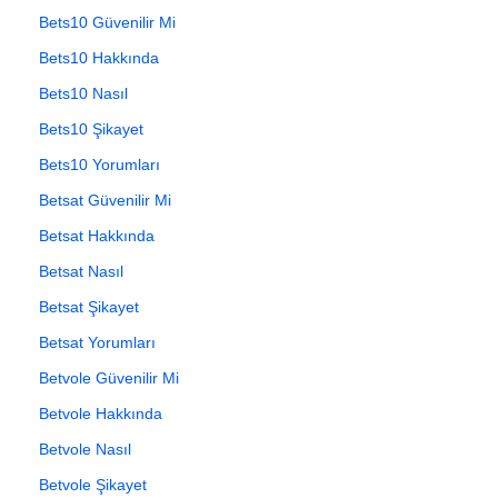
Bets10 Güvenilir Mi
Bets10 Hakkında
Bets10 Nasıl
Bets10 Şikayet
Bets10 Yorumları
Betsat Güvenilir Mi
Betsat Hakkında
Betsat Nasıl
Betsat Şikayet
Betsat Yorumları
Betvole Güvenilir Mi
Betvole Hakkında
Betvole Nasıl
Betvole Şikayet