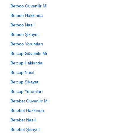
Betboo Güvenilir Mi
Betboo Hakkında
Betboo Nasıl
Betboo Şikayet
Betboo Yorumları
Betcup Güvenilir Mi
Betcup Hakkında
Betcup Nasıl
Betcup Şikayet
Betcup Yorumları
Betebet Güvenilir Mi
Betebet Hakkında
Betebet Nasıl
Betebet Şikayet