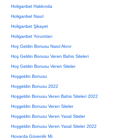
Holiganbet Hakkında
Holiganbet Nasıl
Holiganbet Şikayet
Holiganbet Yorumları
Hoş Geldin Bonusu Nasıl Alınır
Hoş Geldin Bonusu Veren Bahis Siteleri
Hoş Geldin Bonusu Veren Siteler
Hoşgeldin Bonusu
Hoşgeldin Bonusu 2022
Hoşgeldin Bonusu Veren Bahis Siteleri 2022
Hoşgeldin Bonusu Veren Siteler
Hoşgeldin Bonusu Veren Yasal Siteler
Hoşgeldin Bonusu Veren Yasal Siteler 2022
Hovarda Güvenilir Mi