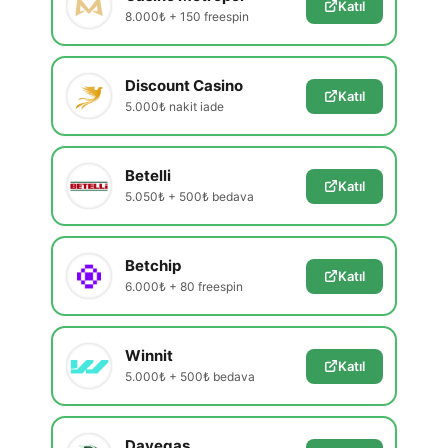
Katıl
8.000₺ + 150 freespin
Discount Casino
Katıl
5.000₺ nakit iade
Betelli
Katıl
5.050₺ + 500₺ bedava
Betchip
Katıl
6.000₺ + 80 freespin
Winnit
Katıl
5.000₺ + 500₺ bedava
Davegas