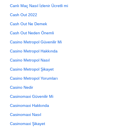
Canlı Maç Nasıl İzlenir Ücretli mi
Cash Out 2022
Cash Out Ne Demek
Cash Out Neden Önemli
Casino Metropol Güvenilir Mi
Casino Metropol Hakkında
Casino Metropol Nasıl
Casino Metropol Şikayet
Casino Metropol Yorumları
Casino Nedir
Casinomaxi Güvenilir Mi
Casinomaxi Hakkında
Casinomaxi Nasıl
Casinomaxi Şikayet