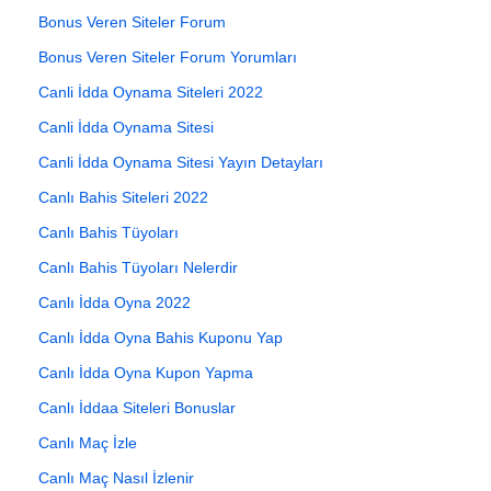
Bonus Veren Siteler Forum
Bonus Veren Siteler Forum Yorumları
Canli İdda Oynama Siteleri 2022
Canli İdda Oynama Sitesi
Canli İdda Oynama Sitesi Yayın Detayları
Canlı Bahis Siteleri 2022
Canlı Bahis Tüyoları
Canlı Bahis Tüyoları Nelerdir
Canlı İdda Oyna 2022
Canlı İdda Oyna Bahis Kuponu Yap
Canlı İdda Oyna Kupon Yapma
Canlı İddaa Siteleri Bonuslar
Canlı Maç İzle
Canlı Maç Nasıl İzlenir