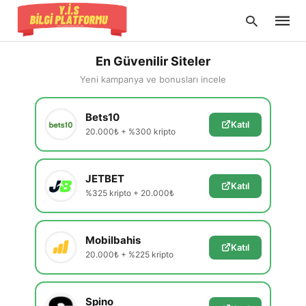
En Güvenilir Siteler
Yeni kampanya ve bonusları incele
Type
Bets10
your
Katıl
searc
20.000₺ + %300 kripto
query
and
hit
enter:
JETBET
Katıl
%325 kripto + 20.000₺
Mobilbahis
Katıl
20.000₺ + %225 kripto
Spino