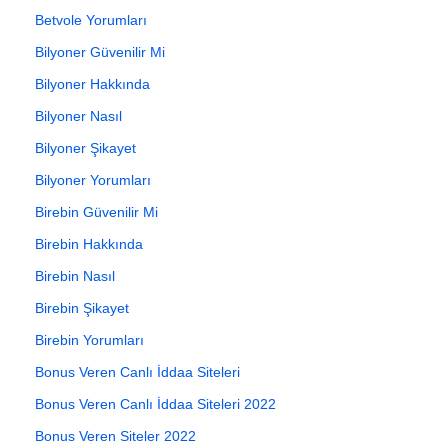
Betvole Yorumları
Bilyoner Güvenilir Mi
Bilyoner Hakkında
Bilyoner Nasıl
Bilyoner Şikayet
Bilyoner Yorumları
Birebin Güvenilir Mi
Birebin Hakkında
Birebin Nasıl
Birebin Şikayet
Birebin Yorumları
Bonus Veren Canlı İddaa Siteleri
Bonus Veren Canlı İddaa Siteleri 2022
Bonus Veren Siteler 2022