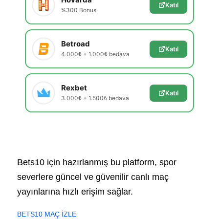
Katıl
%300 Bonus
Betroad
Katıl
4.000₺ + 1.000₺ bedava
Rexbet
Katıl
3.000₺ + 1.500₺ bedava
Bets10 için hazırlanmış bu platform, spor
severlere güncel ve güvenilir canlı maç
yayınlarına hızlı erişim sağlar.
BETS10 MAÇ İZLE