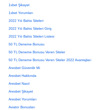
1xbet Şikayet
1xbet Yorumları
2022 Yılı Bahis Siteleri
2022 Yılı Bahis Siteleri Giriş
2022 Yılı Bahis Siteleri Listesi
50 TL Deneme Bonusu
50 TL Deneme Bonusu Veren Siteler
50 TL Deneme Bonusu Veren Siteler 2022 Avantajları
Aresbet Güvenilir Mi
Aresbet Hakkında
Aresbet Nasıl
Aresbet Şikayet
Aresbet Yorumları
Aviator Bonusları