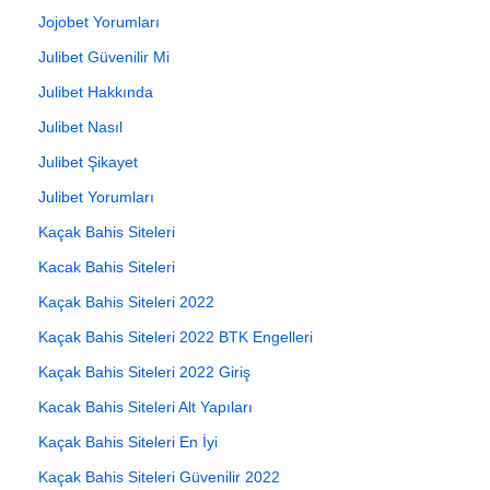
Jojobet Yorumları
Julibet Güvenilir Mi
Julibet Hakkında
Julibet Nasıl
Julibet Şikayet
Julibet Yorumları
Kaçak Bahis Siteleri
Kacak Bahis Siteleri
Kaçak Bahis Siteleri 2022
Kaçak Bahis Siteleri 2022 BTK Engelleri
Kaçak Bahis Siteleri 2022 Giriş
Kacak Bahis Siteleri Alt Yapıları
Kaçak Bahis Siteleri En İyi
Kaçak Bahis Siteleri Güvenilir 2022