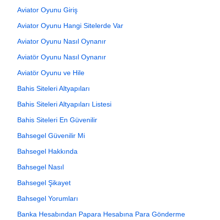
Aviator Oyunu Giriş
Aviator Oyunu Hangi Sitelerde Var
Aviator Oyunu Nasıl Oynanır
Aviatör Oyunu Nasıl Oynanır
Aviatör Oyunu ve Hile
Bahis Siteleri Altyapıları
Bahis Siteleri Altyapıları Listesi
Bahis Siteleri En Güvenilir
Bahsegel Güvenilir Mi
Bahsegel Hakkında
Bahsegel Nasıl
Bahsegel Şikayet
Bahsegel Yorumları
Banka Hesabından Papara Hesabına Para Gönderme