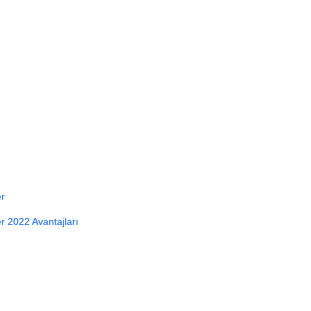
r
 2022 Avantajları