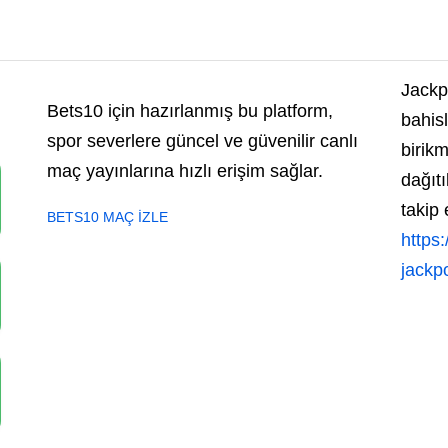
Jackp
Bets10 için hazırlanmış bu platform,
bahisl
spor severlere güncel ve güvenilir canlı
birik
maç yayınlarına hızlı erişim sağlar.
dağıt
takip 
BETS10 MAÇ İZLE
https
jackpo