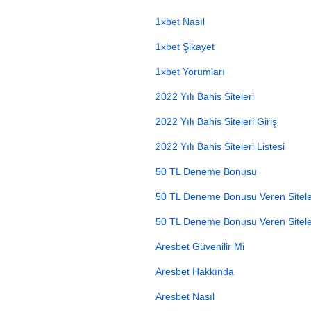
1xbet Nasıl
1xbet Şikayet
1xbet Yorumları
2022 Yılı Bahis Siteleri
2022 Yılı Bahis Siteleri Giriş
2022 Yılı Bahis Siteleri Listesi
50 TL Deneme Bonusu
50 TL Deneme Bonusu Veren Sitele
50 TL Deneme Bonusu Veren Siteler
Aresbet Güvenilir Mi
Aresbet Hakkında
Aresbet Nasıl