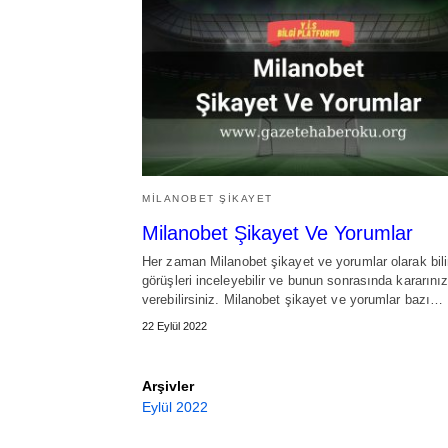
MILANOBET ŞIKAYET
Milanobet Şikayet Ve Yorumlar
Her zaman Milanobet şikayet ve yorumlar olarak bil
görüşleri inceleyebilir ve bunun sonrasında kararınız
verebilirsiniz. Milanobet şikayet ve yorumlar bazı…
22 Eylül 2022
Arşivler
Eylül 2022