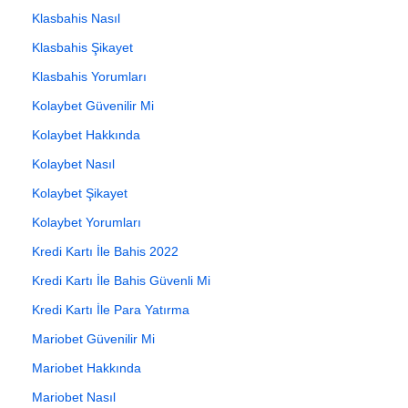
Klasbahis Nasıl
Klasbahis Şikayet
Klasbahis Yorumları
Kolaybet Güvenilir Mi
Kolaybet Hakkında
Kolaybet Nasıl
Kolaybet Şikayet
Kolaybet Yorumları
Kredi Kartı İle Bahis 2022
Kredi Kartı İle Bahis Güvenli Mi
Kredi Kartı İle Para Yatırma
Mariobet Güvenilir Mi
Mariobet Hakkında
Mariobet Nasıl