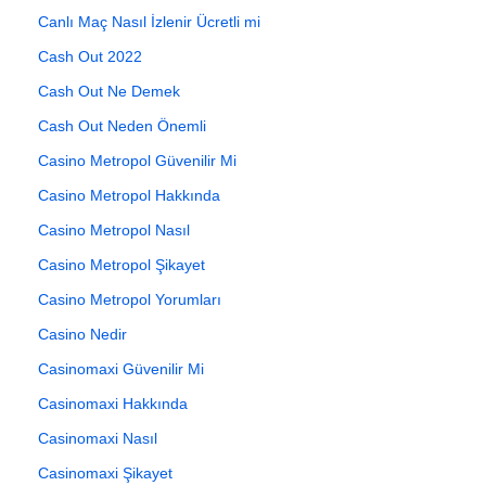
Canlı Maç Nasıl İzlenir Ücretli mi
Cash Out 2022
Cash Out Ne Demek
Cash Out Neden Önemli
Casino Metropol Güvenilir Mi
Casino Metropol Hakkında
Casino Metropol Nasıl
Casino Metropol Şikayet
Casino Metropol Yorumları
Casino Nedir
Casinomaxi Güvenilir Mi
Casinomaxi Hakkında
Casinomaxi Nasıl
Casinomaxi Şikayet