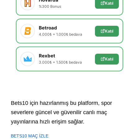
Katıl
%300 Bonus
Betroad
Katıl
4.000₺ + 1.000₺ bedava
Rexbet
Katıl
3.000₺ + 1.500₺ bedava
Bets10 için hazırlanmış bu platform, spor
severlere güncel ve güvenilir canlı maç
yayınlarına hızlı erişim sağlar.
BETS10 MAÇ İZLE