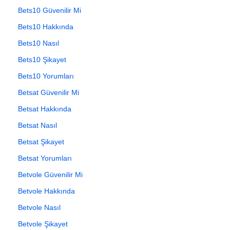
Bets10 Güvenilir Mi
Bets10 Hakkında
Bets10 Nasıl
Bets10 Şikayet
Bets10 Yorumları
Betsat Güvenilir Mi
Betsat Hakkında
Betsat Nasıl
Betsat Şikayet
Betsat Yorumları
Betvole Güvenilir Mi
Betvole Hakkında
Betvole Nasıl
Betvole Şikayet