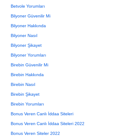
Betvole Yorumları
Bilyoner Güvenilir Mi
Bilyoner Hakkında
Bilyoner Nasıl
Bilyoner Şikayet
Bilyoner Yorumları
Birebin Güvenilir Mi
Birebin Hakkında
Birebin Nasıl
Birebin Şikayet
Birebin Yorumları
Bonus Veren Canlı İddaa Siteleri
Bonus Veren Canlı İddaa Siteleri 2022
Bonus Veren Siteler 2022