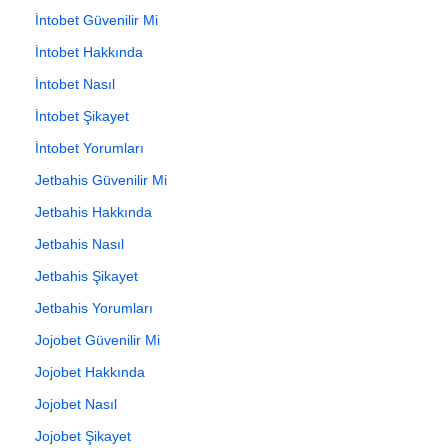
İntobet Güvenilir Mi
İntobet Hakkında
İntobet Nasıl
İntobet Şikayet
İntobet Yorumları
Jetbahis Güvenilir Mi
Jetbahis Hakkında
Jetbahis Nasıl
Jetbahis Şikayet
Jetbahis Yorumları
Jojobet Güvenilir Mi
Jojobet Hakkında
Jojobet Nasıl
Jojobet Şikayet