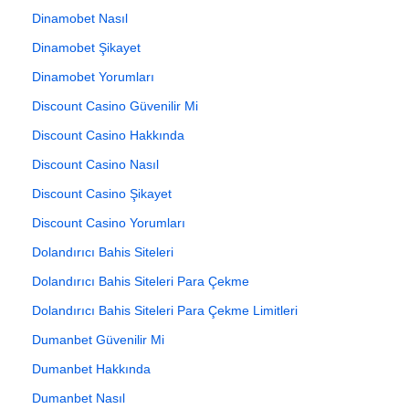
Dinamobet Nasıl
Dinamobet Şikayet
Dinamobet Yorumları
Discount Casino Güvenilir Mi
Discount Casino Hakkında
Discount Casino Nasıl
Discount Casino Şikayet
Discount Casino Yorumları
Dolandırıcı Bahis Siteleri
Dolandırıcı Bahis Siteleri Para Çekme
Dolandırıcı Bahis Siteleri Para Çekme Limitleri
Dumanbet Güvenilir Mi
Dumanbet Hakkında
Dumanbet Nasıl