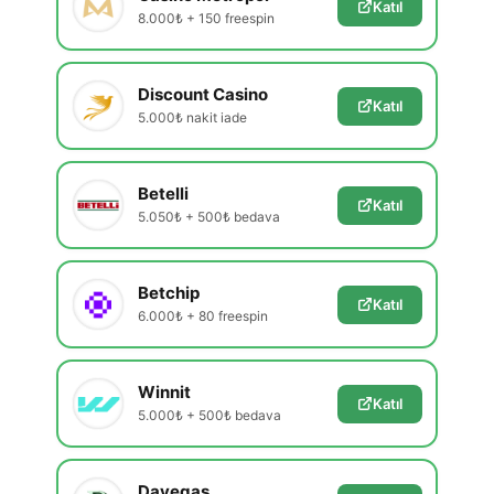
Katıl
8.000₺ + 150 freespin
Discount Casino
Katıl
5.000₺ nakit iade
Betelli
Katıl
5.050₺ + 500₺ bedava
Betchip
Katıl
6.000₺ + 80 freespin
Winnit
Katıl
5.000₺ + 500₺ bedava
Davegas