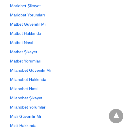
Mariobet Şikayet
Mariobet Yorumları
Matbet Güvenilir Mi
Matbet Hakkında
Matbet Nasıl
Matbet Şikayet
Matbet Yorumları
Milanobet Güvenilir Mi
Milanobet Hakkında
Milanobet Nasıl
Milanobet Şikayet
Milanobet Yorumları
Misli Güvenilir Mi
Misli Hakkında