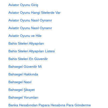
Aviator Oyunu Giriş
Aviator Oyunu Hangi Sitelerde Var
Aviator Oyunu Nasıl Oynanır
Aviatör Oyunu Nasıl Oynanır
Aviatör Oyunu ve Hile
Bahis Siteleri Altyapıları
Bahis Siteleri Altyapıları Listesi
Bahis Siteleri En Güvenilir
Bahsegel Güvenilir Mi
Bahsegel Hakkında
Bahsegel Nasıl
Bahsegel Şikayet
Bahsegel Yorumları
Banka Hesabından Papara Hesabına Para Gönderme