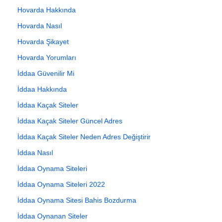
Hovarda Hakkında
Hovarda Nasıl
Hovarda Şikayet
Hovarda Yorumları
İddaa Güvenilir Mi
İddaa Hakkında
İddaa Kaçak Siteler
İddaa Kaçak Siteler Güncel Adres
İddaa Kaçak Siteler Neden Adres Değiştirir
İddaa Nasıl
İddaa Oynama Siteleri
İddaa Oynama Siteleri 2022
İddaa Oynama Sitesi Bahis Bozdurma
İddaa Oynanan Siteler