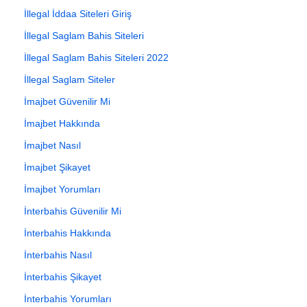
İllegal İddaa Siteleri Giriş
İllegal Saglam Bahis Siteleri
İllegal Saglam Bahis Siteleri 2022
İllegal Saglam Siteler
İmajbet Güvenilir Mi
İmajbet Hakkında
İmajbet Nasıl
İmajbet Şikayet
İmajbet Yorumları
İnterbahis Güvenilir Mi
İnterbahis Hakkında
İnterbahis Nasıl
İnterbahis Şikayet
İnterbahis Yorumları