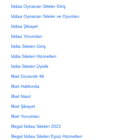
İddaa Oynanan Siteler Giriş
İddaa Oynanan Siteler ve Oyunları
İddaa Şikayet
İddaa Yorumları
İddia Siteleri Giriş
İddia Siteleri Hizmetleri
İddia Siteleri Üyelik
İlbet Güvenilir Mi
İlbet Hakkında
İlbet Nasıl
İlbet Şikayet
İlbet Yorumları
İllegal İddaa Siteleri 2022
İllegal İddaa Siteleri Eşsiz Hizmetleri