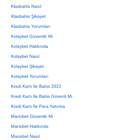
Klasbahis Nasıl
Klasbahis Şikayet
Klasbahis Yorumları
Kolaybet Güvenilir Mi
Kolaybet Hakkında
Kolaybet Nasıl
Kolaybet Şikayet
Kolaybet Yorumları
Kredi Kartı İle Bahis 2022
Kredi Kartı İle Bahis Güvenli Mi
Kredi Kartı İle Para Yatırma
Mariobet Güvenilir Mi
Mariobet Hakkında
Mariobet Nasıl