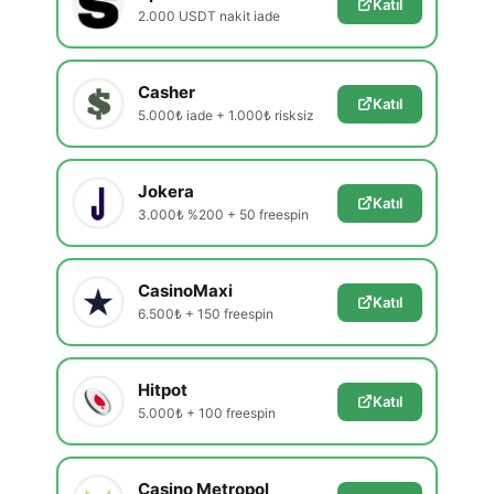
Katıl
2.000 USDT nakit iade
Casher
Katıl
5.000₺ iade + 1.000₺ risksiz
Jokera
Katıl
3.000₺ %200 + 50 freespin
CasinoMaxi
Katıl
6.500₺ + 150 freespin
Hitpot
Katıl
5.000₺ + 100 freespin
Casino Metropol