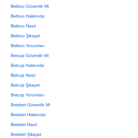
Betboo Güvenilir Mi
Betboo Hakkında
Betboo Nasıl
Betboo Şikayet
Betboo Yorumları
Betcup Güvenilir Mi
Betcup Hakkında
Betcup Nasıl
Betcup Şikayet
Betcup Yorumları
Betebet Güvenilir Mi
Betebet Hakkında
Betebet Nasıl
Betebet Şikayet