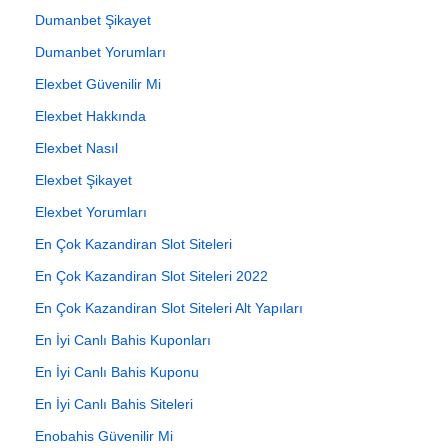
Dumanbet Şikayet
Dumanbet Yorumları
Elexbet Güvenilir Mi
Elexbet Hakkında
Elexbet Nasıl
Elexbet Şikayet
Elexbet Yorumları
En Çok Kazandiran Slot Siteleri
En Çok Kazandiran Slot Siteleri 2022
En Çok Kazandiran Slot Siteleri Alt Yapıları
En İyi Canlı Bahis Kuponları
En İyi Canlı Bahis Kuponu
En İyi Canlı Bahis Siteleri
Enobahis Güvenilir Mi