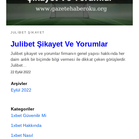
JULIBET ŞIKAYET
Julibet Şikayet Ve Yorumlar
Julibet şikayet ve yorumlar firmanın genel yapısı hakkında her
daim anlık bir biçimde bilgi vermesi ile dikkat çeken görüşlerdir.
Julibet…
22 Eylül 2022
Arşivler
Eylül 2022
Kategoriler
1xbet Güvenilir Mi
1xbet Hakkında
1xbet Nasıl