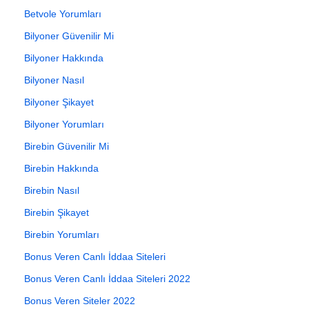
Betvole Yorumları
Bilyoner Güvenilir Mi
Bilyoner Hakkında
Bilyoner Nasıl
Bilyoner Şikayet
Bilyoner Yorumları
Birebin Güvenilir Mi
Birebin Hakkında
Birebin Nasıl
Birebin Şikayet
Birebin Yorumları
Bonus Veren Canlı İddaa Siteleri
Bonus Veren Canlı İddaa Siteleri 2022
Bonus Veren Siteler 2022