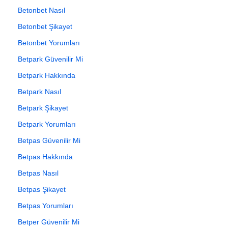
Betonbet Nasıl
Betonbet Şikayet
Betonbet Yorumları
Betpark Güvenilir Mi
Betpark Hakkında
Betpark Nasıl
Betpark Şikayet
Betpark Yorumları
Betpas Güvenilir Mi
Betpas Hakkında
Betpas Nasıl
Betpas Şikayet
Betpas Yorumları
Betper Güvenilir Mi