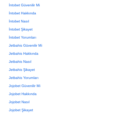
İntobet Güvenilir Mi
İntobet Hakkında
İntobet Nasıl
İntobet Şikayet
İntobet Yorumları
Jetbahis Güvenilir Mi
Jetbahis Hakkında
Jetbahis Nasıl
Jetbahis Şikayet
Jetbahis Yorumları
Jojobet Güvenilir Mi
Jojobet Hakkında
Jojobet Nasıl
Jojobet Şikayet