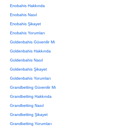
Enobahis Hakkında
Enobahis Nasıl
Enobahis Şikayet
Enobahis Yorumları
Goldenbahis Güvenilir Mi
Goldenbahis Hakkında
Goldenbahis Nasıl
Goldenbahis Şikayet
Goldenbahis Yorumları
Grandbetting Güvenilir Mi
Grandbetting Hakkında
Grandbetting Nasıl
Grandbetting Şikayet
Grandbetting Yorumları