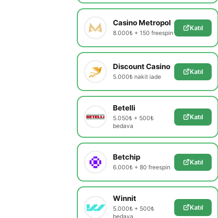
Casino Metropol
Katıl
8.000₺ + 150 freespin
Discount Casino
Katıl
5.000₺ nakit iade
Betelli
Katıl
5.050₺ + 500₺
bedava
Betchip
Katıl
6.000₺ + 80 freespin
Winnit
Katıl
5.000₺ + 500₺
bedava