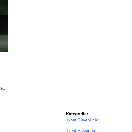
ite…
Kategoriler
1xbet Güvenilir Mi
1xbet Hakkında