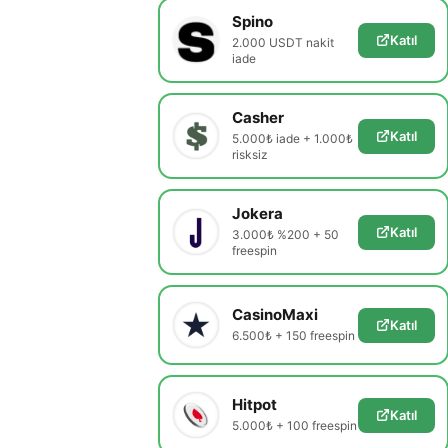
Spino
Katıl
2.000 USDT nakit
iade
Casher
Katıl
5.000₺ iade + 1.000₺
risksiz
Jokera
Katıl
3.000₺ %200 + 50
freespin
CasinoMaxi
Katıl
6.500₺ + 150 freespin
Hitpot
Katıl
5.000₺ + 100 freespin