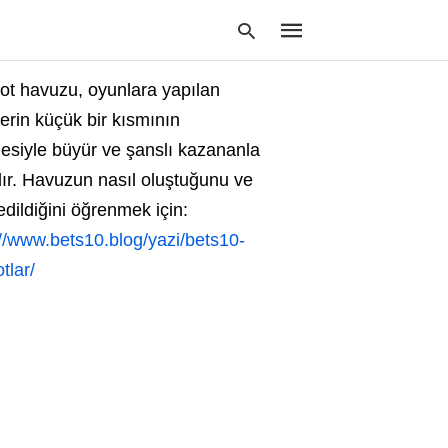
ot havuzu, oyunlara yapılan
erin küçük bir kısmının
mesiyle büyür ve şanslı kazananla
Type
your
ılır. Havuzun nasıl oluştuğunu ve
search
query
edildiğini öğrenmek için:
and
hit
://www.bets10.blog/yazi/bets10-
enter:
tlar/