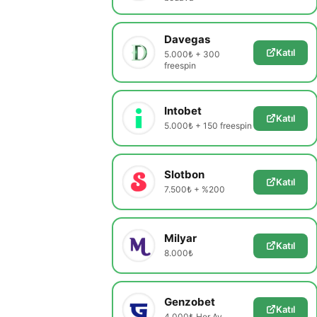
Davegas
Katıl
5.000₺ + 300
freespin
Intobet
Katıl
5.000₺ + 150 freespin
Slotbon
Katıl
7.500₺ + %200
Milyar
Katıl
8.000₺
Genzobet
Katıl
4.000₺ Her Ay