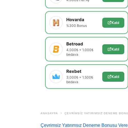
Hovarda
Katıl
%300 Bonus
Betroad
Katıl
4.000₺ + 1.000₺
bedava
Rexbet
Katıl
3.000₺ + 1.500₺
bedava
ANASAYFA
ÇEVRIMSIZ YATIRIMSIZ DENEME BON
Çevrimsiz Yatırımsız Deneme Bonusu Veren