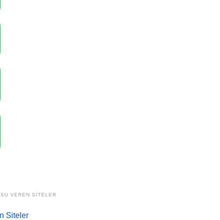
USU VEREN SITELER
 Siteler