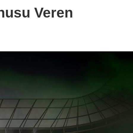
nusu Veren