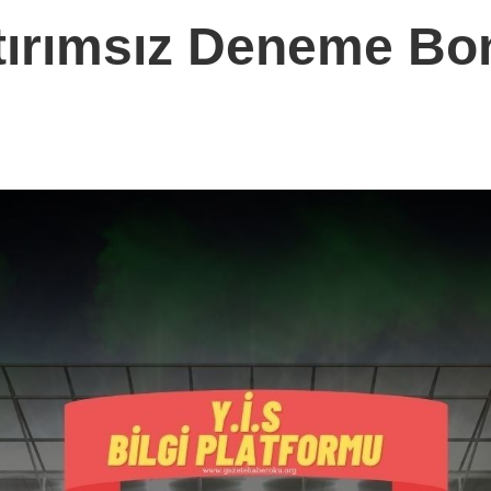
tırımsız Deneme Bo