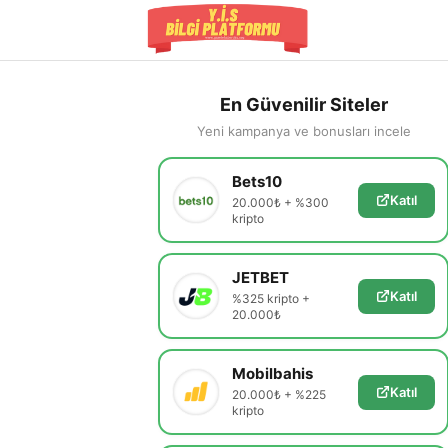
En Güvenilir Siteler
Yeni kampanya ve bonusları incele
Bets10
Katıl
20.000₺ + %300
kripto
JETBET
Katıl
%325 kripto +
20.000₺
Mobilbahis
Katıl
20.000₺ + %225
kripto