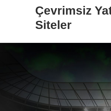
Çevrimsiz Ya
Siteler