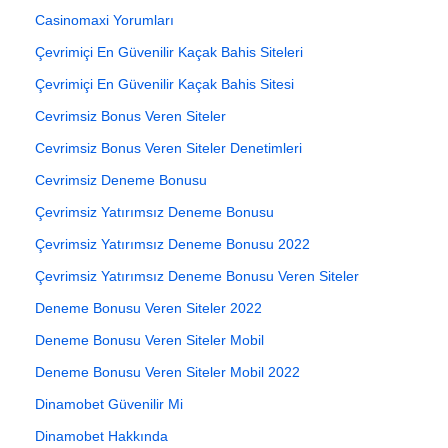
Casinomaxi Yorumları
Çevrimiçi En Güvenilir Kaçak Bahis Siteleri
Çevrimiçi En Güvenilir Kaçak Bahis Sitesi
Cevrimsiz Bonus Veren Siteler
Cevrimsiz Bonus Veren Siteler Denetimleri
Cevrimsiz Deneme Bonusu
Çevrimsiz Yatırımsız Deneme Bonusu
Çevrimsiz Yatırımsız Deneme Bonusu 2022
Çevrimsiz Yatırımsız Deneme Bonusu Veren Siteler
Deneme Bonusu Veren Siteler 2022
Deneme Bonusu Veren Siteler Mobil
Deneme Bonusu Veren Siteler Mobil 2022
Dinamobet Güvenilir Mi
Dinamobet Hakkında