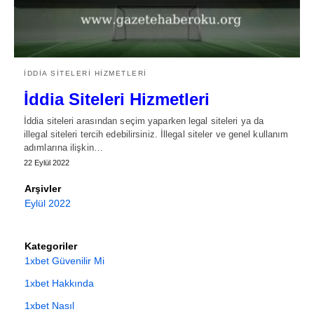
İDDIA SITELERI HIZMETLERI
İddia Siteleri Hizmetleri
İddia siteleri arasından seçim yaparken legal siteleri ya da
illegal siteleri tercih edebilirsiniz. İllegal siteler ve genel kullanım
adımlarına ilişkin…
22 Eylül 2022
Arşivler
Eylül 2022
Kategoriler
1xbet Güvenilir Mi
1xbet Hakkında
1xbet Nasıl