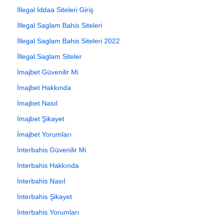
İllegal İddaa Siteleri Giriş
İllegal Saglam Bahis Siteleri
İllegal Saglam Bahis Siteleri 2022
İllegal Saglam Siteler
İmajbet Güvenilir Mi
İmajbet Hakkında
İmajbet Nasıl
İmajbet Şikayet
İmajbet Yorumları
İnterbahis Güvenilir Mi
İnterbahis Hakkında
İnterbahis Nasıl
İnterbahis Şikayet
İnterbahis Yorumları