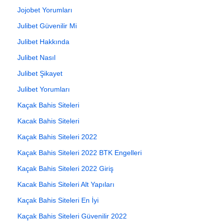
Jojobet Yorumları
Julibet Güvenilir Mi
Julibet Hakkında
Julibet Nasıl
Julibet Şikayet
Julibet Yorumları
Kaçak Bahis Siteleri
Kacak Bahis Siteleri
Kaçak Bahis Siteleri 2022
Kaçak Bahis Siteleri 2022 BTK Engelleri
Kaçak Bahis Siteleri 2022 Giriş
Kacak Bahis Siteleri Alt Yapıları
Kaçak Bahis Siteleri En İyi
Kaçak Bahis Siteleri Güvenilir 2022