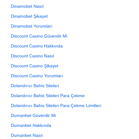
Dinamobet Nasıl
Dinamobet Şikayet
Dinamobet Yorumları
Discount Casino Güvenilir Mi
Discount Casino Hakkında
Discount Casino Nasıl
Discount Casino Şikayet
Discount Casino Yorumları
Dolandırıcı Bahis Siteleri
Dolandırıcı Bahis Siteleri Para Çekme
Dolandırıcı Bahis Siteleri Para Çekme Limitleri
Dumanbet Güvenilir Mi
Dumanbet Hakkında
Dumanbet Nasıl