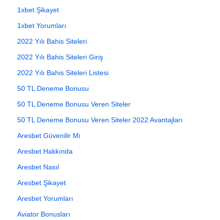
1xbet Şikayet
1xbet Yorumları
2022 Yılı Bahis Siteleri
2022 Yılı Bahis Siteleri Giriş
2022 Yılı Bahis Siteleri Listesi
50 TL Deneme Bonusu
50 TL Deneme Bonusu Veren Siteler
50 TL Deneme Bonusu Veren Siteler 2022 Avantajları
Aresbet Güvenilir Mi
Aresbet Hakkında
Aresbet Nasıl
Aresbet Şikayet
Aresbet Yorumları
Aviator Bonusları