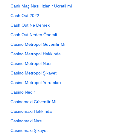
Canlı Maç Nasıl İzlenir Ücretli mi
Cash Out 2022
Cash Out Ne Demek
Cash Out Neden Önemli
Casino Metropol Güvenilir Mi
Casino Metropol Hakkında
Casino Metropol Nasıl
Casino Metropol Şikayet
Casino Metropol Yorumları
Casino Nedir
Casinomaxi Güvenilir Mi
Casinomaxi Hakkında
Casinomaxi Nasıl
Casinomaxi Şikayet