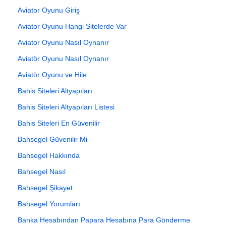
Aviator Oyunu Giriş
Aviator Oyunu Hangi Sitelerde Var
Aviator Oyunu Nasıl Oynanır
Aviatör Oyunu Nasıl Oynanır
Aviatör Oyunu ve Hile
Bahis Siteleri Altyapıları
Bahis Siteleri Altyapıları Listesi
Bahis Siteleri En Güvenilir
Bahsegel Güvenilir Mi
Bahsegel Hakkında
Bahsegel Nasıl
Bahsegel Şikayet
Bahsegel Yorumları
Banka Hesabından Papara Hesabına Para Gönderme