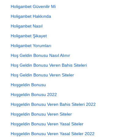
Holiganbet Güvenilir Mi
Holiganbet Hakkında
Holiganbet Nasıl
Holiganbet Şikayet
Holiganbet Yorumları
Hoş Geldin Bonusu Nasıl Alınır
Hoş Geldin Bonusu Veren Bahis Siteleri
Hoş Geldin Bonusu Veren Siteler
Hoşgeldin Bonusu
Hoşgeldin Bonusu 2022
Hoşgeldin Bonusu Veren Bahis Siteleri 2022
Hoşgeldin Bonusu Veren Siteler
Hoşgeldin Bonusu Veren Yasal Siteler
Hoşgeldin Bonusu Veren Yasal Siteler 2022