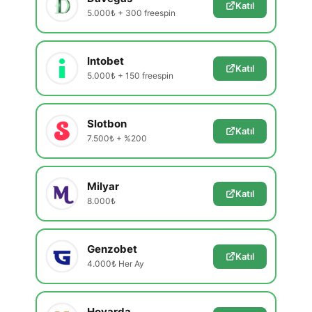
Katıl
5.000₺ + 300 freespin
Intobet
Katıl
5.000₺ + 150 freespin
Slotbon
Katıl
7.500₺ + %200
Milyar
Katıl
8.000₺
Genzobet
Katıl
4.000₺ Her Ay
Hovarda