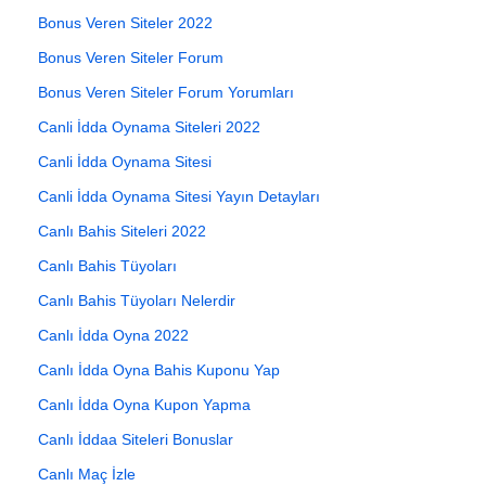
Bonus Veren Siteler 2022
Bonus Veren Siteler Forum
Bonus Veren Siteler Forum Yorumları
Canli İdda Oynama Siteleri 2022
Canli İdda Oynama Sitesi
Canli İdda Oynama Sitesi Yayın Detayları
Canlı Bahis Siteleri 2022
Canlı Bahis Tüyoları
Canlı Bahis Tüyoları Nelerdir
Canlı İdda Oyna 2022
Canlı İdda Oyna Bahis Kuponu Yap
Canlı İdda Oyna Kupon Yapma
Canlı İddaa Siteleri Bonuslar
Canlı Maç İzle