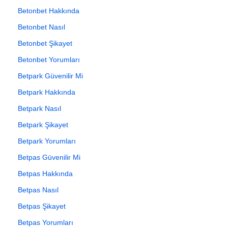
Betonbet Hakkında
Betonbet Nasıl
Betonbet Şikayet
Betonbet Yorumları
Betpark Güvenilir Mi
Betpark Hakkında
Betpark Nasıl
Betpark Şikayet
Betpark Yorumları
Betpas Güvenilir Mi
Betpas Hakkında
Betpas Nasıl
Betpas Şikayet
Betpas Yorumları