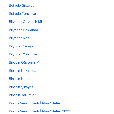
Betvole Şikayet
Betvole Yorumları
Bilyoner Güvenilir Mi
Bilyoner Hakkında
Bilyoner Nasıl
Bilyoner Şikayet
Bilyoner Yorumları
Birebin Güvenilir Mi
Birebin Hakkında
Birebin Nasıl
Birebin Şikayet
Birebin Yorumları
Bonus Veren Canlı İddaa Siteleri
Bonus Veren Canlı İddaa Siteleri 2022