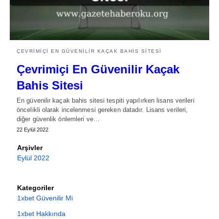
ÇEVRIMIÇI EN GÜVENILIR KAÇAK BAHIS SITESI
Çevrimiçi En Güvenilir Kaçak
Bahis Sitesi
En güvenilir kaçak bahis sitesi tespiti yapılırken lisans verileri
öncelikli olarak incelenmesi gereken datadır. Lisans verileri,
diğer güvenlik önlemleri ve…
22 Eylül 2022
Arşivler
Eylül 2022
Kategoriler
1xbet Güvenilir Mi
1xbet Hakkında