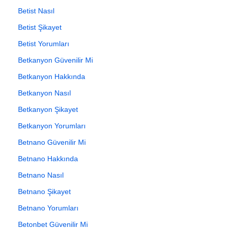
Betist Nasıl
Betist Şikayet
Betist Yorumları
Betkanyon Güvenilir Mi
Betkanyon Hakkında
Betkanyon Nasıl
Betkanyon Şikayet
Betkanyon Yorumları
Betnano Güvenilir Mi
Betnano Hakkında
Betnano Nasıl
Betnano Şikayet
Betnano Yorumları
Betonbet Güvenilir Mi