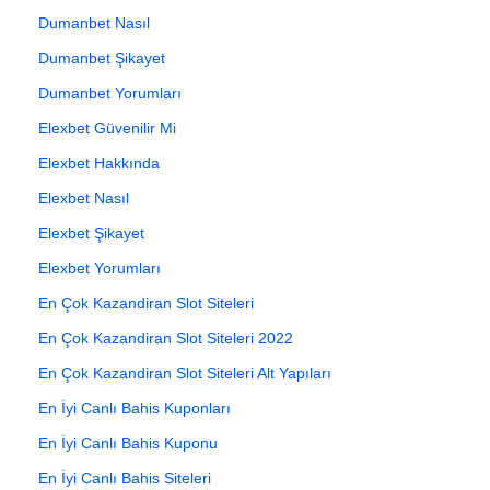
Dumanbet Nasıl
Dumanbet Şikayet
Dumanbet Yorumları
Elexbet Güvenilir Mi
Elexbet Hakkında
Elexbet Nasıl
Elexbet Şikayet
Elexbet Yorumları
En Çok Kazandiran Slot Siteleri
En Çok Kazandiran Slot Siteleri 2022
En Çok Kazandiran Slot Siteleri Alt Yapıları
En İyi Canlı Bahis Kuponları
En İyi Canlı Bahis Kuponu
En İyi Canlı Bahis Siteleri