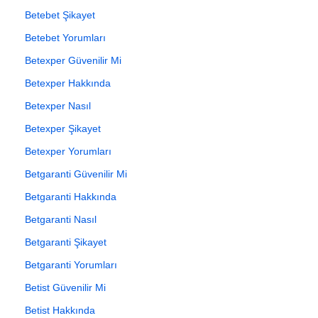
Betebet Şikayet
Betebet Yorumları
Betexper Güvenilir Mi
Betexper Hakkında
Betexper Nasıl
Betexper Şikayet
Betexper Yorumları
Betgaranti Güvenilir Mi
Betgaranti Hakkında
Betgaranti Nasıl
Betgaranti Şikayet
Betgaranti Yorumları
Betist Güvenilir Mi
Betist Hakkında