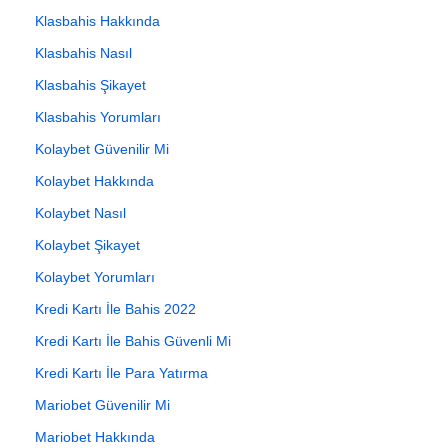
Klasbahis Hakkında
Klasbahis Nasıl
Klasbahis Şikayet
Klasbahis Yorumları
Kolaybet Güvenilir Mi
Kolaybet Hakkında
Kolaybet Nasıl
Kolaybet Şikayet
Kolaybet Yorumları
Kredi Kartı İle Bahis 2022
Kredi Kartı İle Bahis Güvenli Mi
Kredi Kartı İle Para Yatırma
Mariobet Güvenilir Mi
Mariobet Hakkında