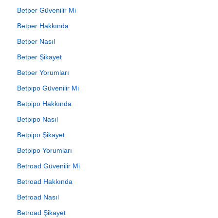
Betper Güvenilir Mi
Betper Hakkında
Betper Nasıl
Betper Şikayet
Betper Yorumları
Betpipo Güvenilir Mi
Betpipo Hakkında
Betpipo Nasıl
Betpipo Şikayet
Betpipo Yorumları
Betroad Güvenilir Mi
Betroad Hakkında
Betroad Nasıl
Betroad Şikayet