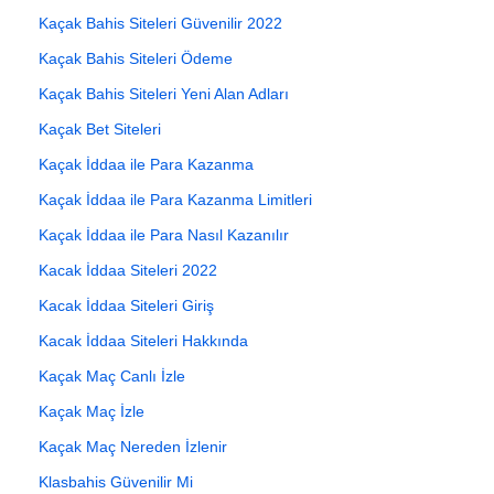
Kaçak Bahis Siteleri Güvenilir 2022
Kaçak Bahis Siteleri Ödeme
Kaçak Bahis Siteleri Yeni Alan Adları
Kaçak Bet Siteleri
Kaçak İddaa ile Para Kazanma
Kaçak İddaa ile Para Kazanma Limitleri
Kaçak İddaa ile Para Nasıl Kazanılır
Kacak İddaa Siteleri 2022
Kacak İddaa Siteleri Giriş
Kacak İddaa Siteleri Hakkında
Kaçak Maç Canlı İzle
Kaçak Maç İzle
Kaçak Maç Nereden İzlenir
Klasbahis Güvenilir Mi