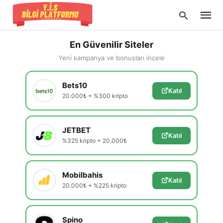
En Güvenilir Siteler
Yeni kampanya ve bonusları incele
Type
Bets10
your
Katıl
searc
20.000₺ + %300 kripto
query
and
hit
enter:
JETBET
Katıl
%325 kripto + 20.000₺
Mobilbahis
Katıl
20.000₺ + %225 kripto
Spino