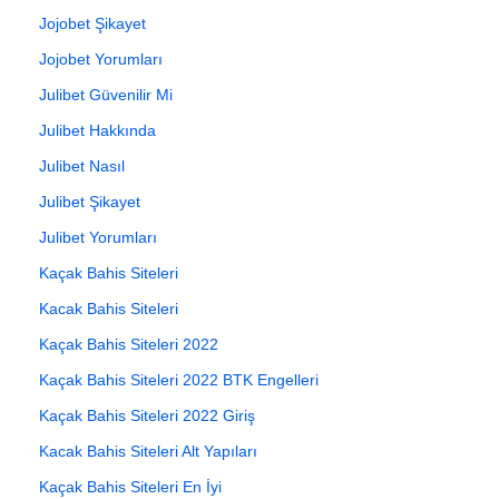
Jojobet Şikayet
Jojobet Yorumları
Julibet Güvenilir Mi
Julibet Hakkında
Julibet Nasıl
Julibet Şikayet
Julibet Yorumları
Kaçak Bahis Siteleri
Kacak Bahis Siteleri
Kaçak Bahis Siteleri 2022
Kaçak Bahis Siteleri 2022 BTK Engelleri
Kaçak Bahis Siteleri 2022 Giriş
Kacak Bahis Siteleri Alt Yapıları
Kaçak Bahis Siteleri En İyi