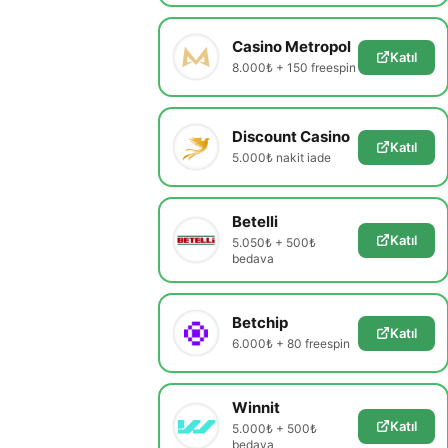
Casino Metropol
Katıl
8.000₺ + 150 freespin
Discount Casino
Katıl
5.000₺ nakit iade
Betelli
Katıl
5.050₺ + 500₺
bedava
Betchip
Katıl
6.000₺ + 80 freespin
Winnit
Katıl
5.000₺ + 500₺
bedava