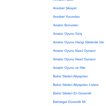
Aresbet Şikayet
Aresbet Yorumları
Aviator Bonusları
Aviator Oyunu Giriş
Aviator Oyunu Hangi Sitelerde Var
Aviator Oyunu Nasıl Oynanır
Aviatör Oyunu Nasıl Oynanır
Aviatör Oyunu ve Hile
Bahis Siteleri Altyapıları
Bahis Siteleri Altyapıları Listesi
Bahis Siteleri En Güvenilir
Bahsegel Güvenilir Mi