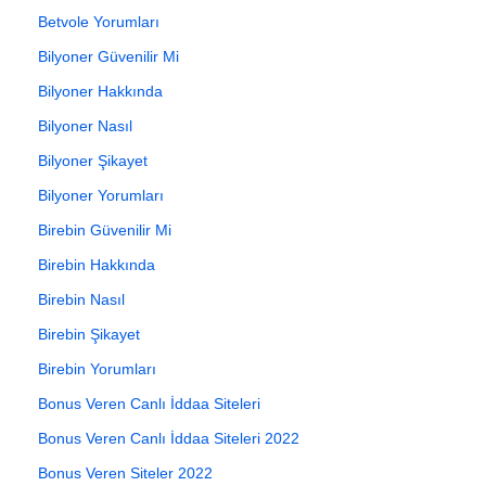
Betvole Yorumları
Bilyoner Güvenilir Mi
Bilyoner Hakkında
Bilyoner Nasıl
Bilyoner Şikayet
Bilyoner Yorumları
Birebin Güvenilir Mi
Birebin Hakkında
Birebin Nasıl
Birebin Şikayet
Birebin Yorumları
Bonus Veren Canlı İddaa Siteleri
Bonus Veren Canlı İddaa Siteleri 2022
Bonus Veren Siteler 2022