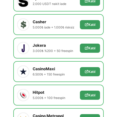
Katıl
2.000 USDT nakit iade
Casher
Katıl
5.000₺ iade + 1.000₺ risksiz
Jokera
Katıl
3.000₺ %200 + 50 freespin
CasinoMaxi
Katıl
6.500₺ + 150 freespin
Hitpot
Katıl
5.000₺ + 100 freespin
Casino Metropol