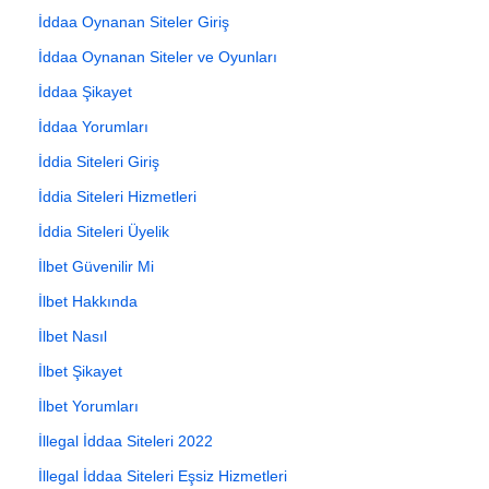
İddaa Oynanan Siteler Giriş
İddaa Oynanan Siteler ve Oyunları
İddaa Şikayet
İddaa Yorumları
İddia Siteleri Giriş
İddia Siteleri Hizmetleri
İddia Siteleri Üyelik
İlbet Güvenilir Mi
İlbet Hakkında
İlbet Nasıl
İlbet Şikayet
İlbet Yorumları
İllegal İddaa Siteleri 2022
İllegal İddaa Siteleri Eşsiz Hizmetleri