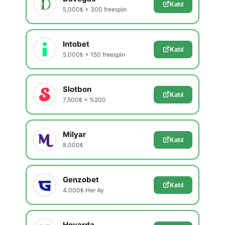
Katıl
5.000₺ + 300 freespin
Intobet
Katıl
5.000₺ + 150 freespin
Slotbon
Katıl
7.500₺ + %200
Milyar
Katıl
8.000₺
Genzobet
Katıl
4.000₺ Her Ay
Hovarda