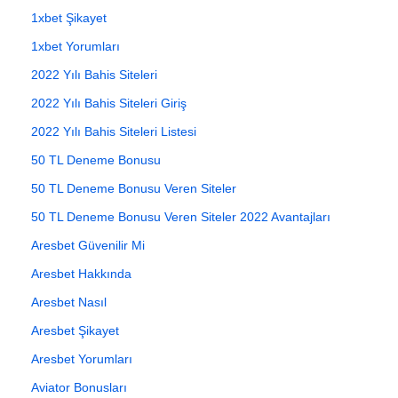
1xbet Şikayet
1xbet Yorumları
2022 Yılı Bahis Siteleri
2022 Yılı Bahis Siteleri Giriş
2022 Yılı Bahis Siteleri Listesi
50 TL Deneme Bonusu
50 TL Deneme Bonusu Veren Siteler
50 TL Deneme Bonusu Veren Siteler 2022 Avantajları
Aresbet Güvenilir Mi
Aresbet Hakkında
Aresbet Nasıl
Aresbet Şikayet
Aresbet Yorumları
Aviator Bonusları