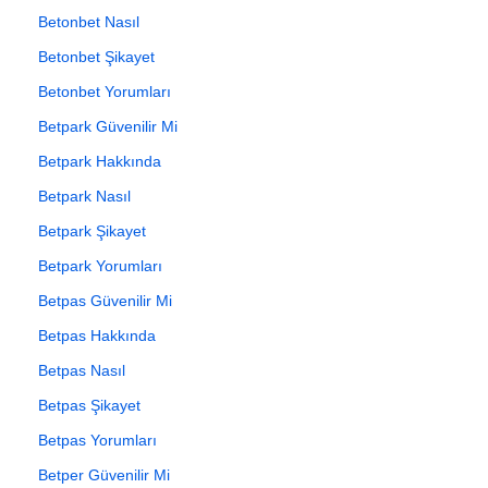
Betonbet Nasıl
Betonbet Şikayet
Betonbet Yorumları
Betpark Güvenilir Mi
Betpark Hakkında
Betpark Nasıl
Betpark Şikayet
Betpark Yorumları
Betpas Güvenilir Mi
Betpas Hakkında
Betpas Nasıl
Betpas Şikayet
Betpas Yorumları
Betper Güvenilir Mi