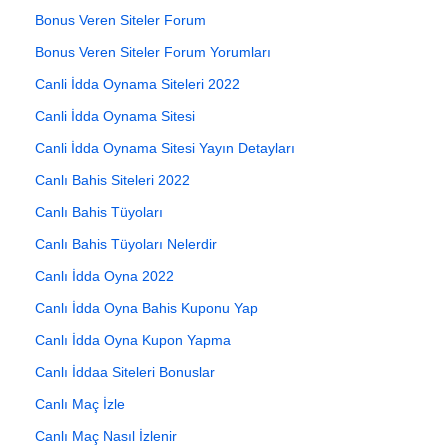
Bonus Veren Siteler Forum
Bonus Veren Siteler Forum Yorumları
Canli İdda Oynama Siteleri 2022
Canli İdda Oynama Sitesi
Canli İdda Oynama Sitesi Yayın Detayları
Canlı Bahis Siteleri 2022
Canlı Bahis Tüyoları
Canlı Bahis Tüyoları Nelerdir
Canlı İdda Oyna 2022
Canlı İdda Oyna Bahis Kuponu Yap
Canlı İdda Oyna Kupon Yapma
Canlı İddaa Siteleri Bonuslar
Canlı Maç İzle
Canlı Maç Nasıl İzlenir