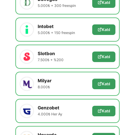
Katıl
5.000₺ + 300 freespin
Intobet
Katıl
5.000₺ + 150 freespin
Slotbon
Katıl
7.500₺ + %200
Milyar
Katıl
8.000₺
Genzobet
Katıl
4.000₺ Her Ay
Hovarda