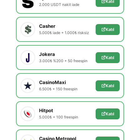
Katıl
2.000 USDT nakit iade
Casher
Katıl
5.000₺ iade + 1.000₺ risksiz
Jokera
Katıl
3.000₺ %200 + 50 freespin
CasinoMaxi
Katıl
6.500₺ + 150 freespin
Hitpot
Katıl
5.000₺ + 100 freespin
Casino Metropol