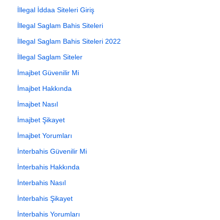
İllegal İddaa Siteleri Giriş
İllegal Saglam Bahis Siteleri
İllegal Saglam Bahis Siteleri 2022
İllegal Saglam Siteler
İmajbet Güvenilir Mi
İmajbet Hakkında
İmajbet Nasıl
İmajbet Şikayet
İmajbet Yorumları
İnterbahis Güvenilir Mi
İnterbahis Hakkında
İnterbahis Nasıl
İnterbahis Şikayet
İnterbahis Yorumları