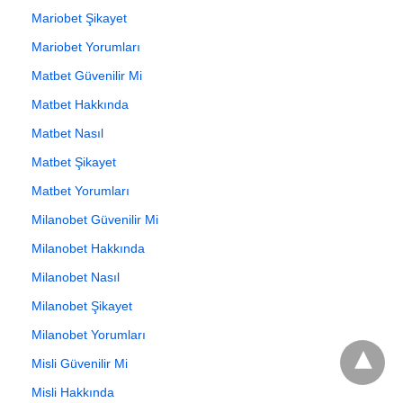
Mariobet Şikayet
Mariobet Yorumları
Matbet Güvenilir Mi
Matbet Hakkında
Matbet Nasıl
Matbet Şikayet
Matbet Yorumları
Milanobet Güvenilir Mi
Milanobet Hakkında
Milanobet Nasıl
Milanobet Şikayet
Milanobet Yorumları
Misli Güvenilir Mi
Misli Hakkında