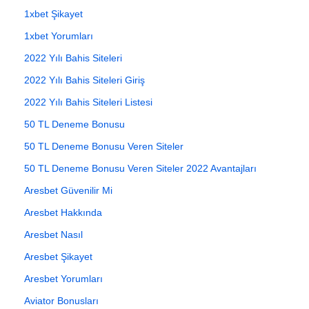
1xbet Şikayet
1xbet Yorumları
2022 Yılı Bahis Siteleri
2022 Yılı Bahis Siteleri Giriş
2022 Yılı Bahis Siteleri Listesi
50 TL Deneme Bonusu
50 TL Deneme Bonusu Veren Siteler
50 TL Deneme Bonusu Veren Siteler 2022 Avantajları
Aresbet Güvenilir Mi
Aresbet Hakkında
Aresbet Nasıl
Aresbet Şikayet
Aresbet Yorumları
Aviator Bonusları