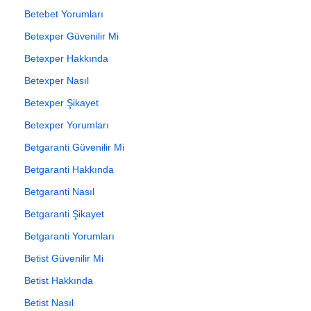
Betebet Yorumları
Betexper Güvenilir Mi
Betexper Hakkında
Betexper Nasıl
Betexper Şikayet
Betexper Yorumları
Betgaranti Güvenilir Mi
Betgaranti Hakkında
Betgaranti Nasıl
Betgaranti Şikayet
Betgaranti Yorumları
Betist Güvenilir Mi
Betist Hakkında
Betist Nasıl