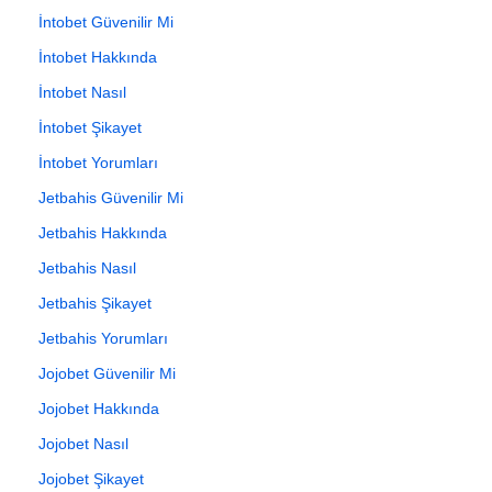
İntobet Güvenilir Mi
İntobet Hakkında
İntobet Nasıl
İntobet Şikayet
İntobet Yorumları
Jetbahis Güvenilir Mi
Jetbahis Hakkında
Jetbahis Nasıl
Jetbahis Şikayet
Jetbahis Yorumları
Jojobet Güvenilir Mi
Jojobet Hakkında
Jojobet Nasıl
Jojobet Şikayet