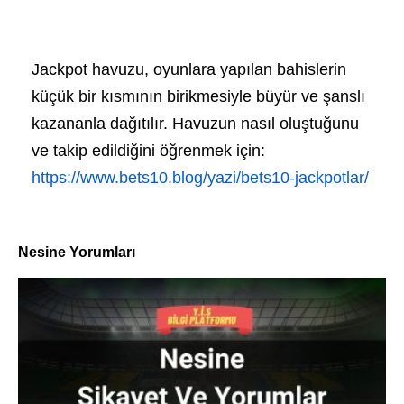
Jackpot havuzu, oyunlara yapılan bahislerin
küçük bir kısmının birikmesiyle büyür ve şanslı
kazananla dağıtılır. Havuzun nasıl oluştuğunu
ve takip edildiğini öğrenmek için:
https://www.bets10.blog/yazi/bets10-jackpotlar/
Nesine Yorumları