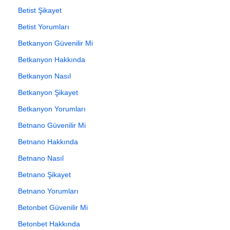
Betist Şikayet
Betist Yorumları
Betkanyon Güvenilir Mi
Betkanyon Hakkında
Betkanyon Nasıl
Betkanyon Şikayet
Betkanyon Yorumları
Betnano Güvenilir Mi
Betnano Hakkında
Betnano Nasıl
Betnano Şikayet
Betnano Yorumları
Betonbet Güvenilir Mi
Betonbet Hakkında