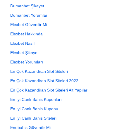
Dumanbet Şikayet
Dumanbet Yorumları
Elexbet Güvenilir Mi
Elexbet Hakkında
Elexbet Nasıl
Elexbet Şikayet
Elexbet Yorumları
En Çok Kazandiran Slot Siteleri
En Çok Kazandiran Slot Siteleri 2022
En Çok Kazandiran Slot Siteleri Alt Yapıları
En İyi Canlı Bahis Kuponları
En İyi Canlı Bahis Kuponu
En İyi Canlı Bahis Siteleri
Enobahis Güvenilir Mi