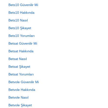
Bets10 Güvenilir Mi
Bets10 Hakkında
Bets10 Nasıl
Bets10 Şikayet
Bets10 Yorumları
Betsat Güvenilir Mi
Betsat Hakkında
Betsat Nasıl
Betsat Şikayet
Betsat Yorumları
Betvole Güvenilir Mi
Betvole Hakkında
Betvole Nasıl
Betvole Şikayet