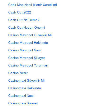
Canlı Maç Nasıl İzlenir Ücretli mi
Cash Out 2022
Cash Out Ne Demek
Cash Out Neden Önemli
Casino Metropol Güvenilir Mi
Casino Metropol Hakkında
Casino Metropol Nasıl
Casino Metropol Şikayet
Casino Metropol Yorumları
Casino Nedir
Casinomaxi Güvenilir Mi
Casinomaxi Hakkında
Casinomaxi Nasıl
Casinomaxi Şikayet