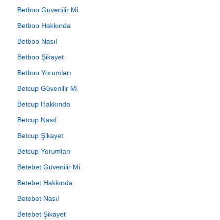
Betboo Güvenilir Mi
Betboo Hakkında
Betboo Nasıl
Betboo Şikayet
Betboo Yorumları
Betcup Güvenilir Mi
Betcup Hakkında
Betcup Nasıl
Betcup Şikayet
Betcup Yorumları
Betebet Güvenilir Mi
Betebet Hakkında
Betebet Nasıl
Betebet Şikayet