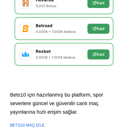
Katıl
%300 Bonus
Betroad
Katıl
4.000₺ + 1.000₺ bedava
Rexbet
Katıl
3.000₺ + 1.500₺ bedava
Bets10 için hazırlanmış bu platform, spor
severlere güncel ve güvenilir canlı maç
yayınlarına hızlı erişim sağlar.
BETS10 MAÇ İZLE