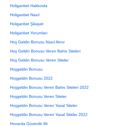
Holiganbet Hakkında
Holiganbet Nasıl
Holiganbet Şikayet
Holiganbet Yorumları
Hoş Geldin Bonusu Nasıl Alınır
Hoş Geldin Bonusu Veren Bahis Siteleri
Hoş Geldin Bonusu Veren Siteler
Hoşgeldin Bonusu
Hoşgeldin Bonusu 2022
Hoşgeldin Bonusu Veren Bahis Siteleri 2022
Hoşgeldin Bonusu Veren Siteler
Hoşgeldin Bonusu Veren Yasal Siteler
Hoşgeldin Bonusu Veren Yasal Siteler 2022
Hovarda Güvenilir Mi