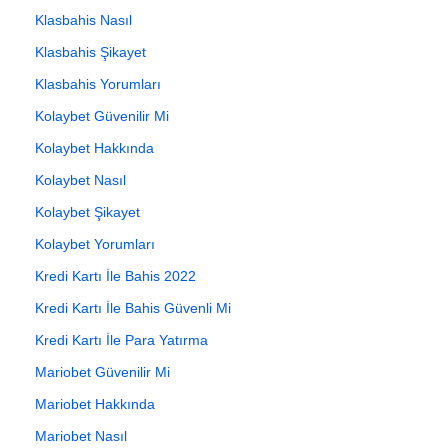
Klasbahis Nasıl
Klasbahis Şikayet
Klasbahis Yorumları
Kolaybet Güvenilir Mi
Kolaybet Hakkında
Kolaybet Nasıl
Kolaybet Şikayet
Kolaybet Yorumları
Kredi Kartı İle Bahis 2022
Kredi Kartı İle Bahis Güvenli Mi
Kredi Kartı İle Para Yatırma
Mariobet Güvenilir Mi
Mariobet Hakkında
Mariobet Nasıl