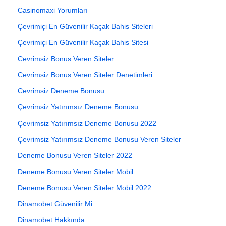
Casinomaxi Yorumları
Çevrimiçi En Güvenilir Kaçak Bahis Siteleri
Çevrimiçi En Güvenilir Kaçak Bahis Sitesi
Cevrimsiz Bonus Veren Siteler
Cevrimsiz Bonus Veren Siteler Denetimleri
Cevrimsiz Deneme Bonusu
Çevrimsiz Yatırımsız Deneme Bonusu
Çevrimsiz Yatırımsız Deneme Bonusu 2022
Çevrimsiz Yatırımsız Deneme Bonusu Veren Siteler
Deneme Bonusu Veren Siteler 2022
Deneme Bonusu Veren Siteler Mobil
Deneme Bonusu Veren Siteler Mobil 2022
Dinamobet Güvenilir Mi
Dinamobet Hakkında