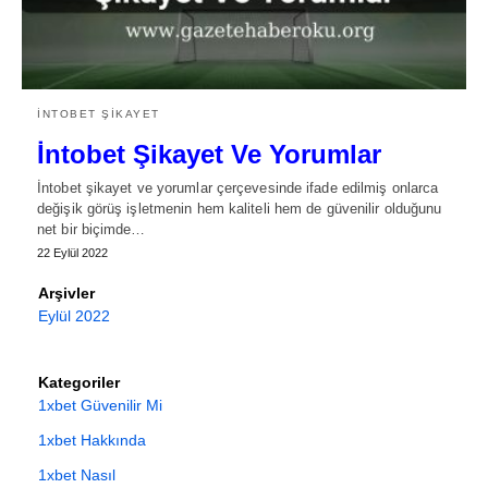
İNTOBET ŞIKAYET
İntobet Şikayet Ve Yorumlar
İntobet şikayet ve yorumlar çerçevesinde ifade edilmiş onlarca
değişik görüş işletmenin hem kaliteli hem de güvenilir olduğunu
net bir biçimde…
22 Eylül 2022
Arşivler
Eylül 2022
Kategoriler
1xbet Güvenilir Mi
1xbet Hakkında
1xbet Nasıl