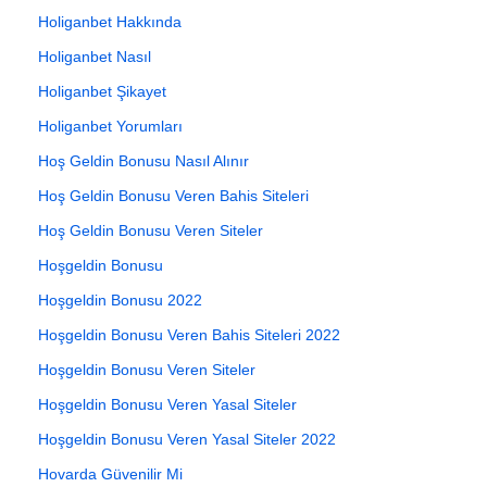
Holiganbet Hakkında
Holiganbet Nasıl
Holiganbet Şikayet
Holiganbet Yorumları
Hoş Geldin Bonusu Nasıl Alınır
Hoş Geldin Bonusu Veren Bahis Siteleri
Hoş Geldin Bonusu Veren Siteler
Hoşgeldin Bonusu
Hoşgeldin Bonusu 2022
Hoşgeldin Bonusu Veren Bahis Siteleri 2022
Hoşgeldin Bonusu Veren Siteler
Hoşgeldin Bonusu Veren Yasal Siteler
Hoşgeldin Bonusu Veren Yasal Siteler 2022
Hovarda Güvenilir Mi