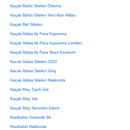
Kaçak Bahis Siteleri Ödeme
Kaçak Bahis Siteleri Yeni Alan Adları
Kaçak Bet Siteleri
Kaçak İddaa ile Para Kazanma
Kaçak İddaa ile Para Kazanma Limitleri
Kaçak İddaa ile Para Nasıl Kazanılır
Kacak İddaa Siteleri 2022
Kacak İddaa Siteleri Giriş
Kacak İddaa Siteleri Hakkında
Kaçak Maç Canlı İzle
Kaçak Maç İzle
Kaçak Maç Nereden İzlenir
Klasbahis Güvenilir Mi
Klasbahis Hakkında