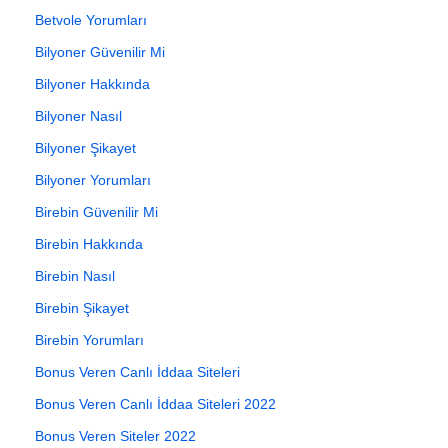
Betvole Yorumları
Bilyoner Güvenilir Mi
Bilyoner Hakkında
Bilyoner Nasıl
Bilyoner Şikayet
Bilyoner Yorumları
Birebin Güvenilir Mi
Birebin Hakkında
Birebin Nasıl
Birebin Şikayet
Birebin Yorumları
Bonus Veren Canlı İddaa Siteleri
Bonus Veren Canlı İddaa Siteleri 2022
Bonus Veren Siteler 2022