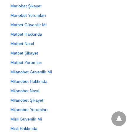
Mariobet Şikayet
Mariobet Yorumları
Matbet Güvenilir Mi
Matbet Hakkında
Matbet Nasıl
Matbet Şikayet
Matbet Yorumları
Milanobet Güvenilir Mi
Milanobet Hakkında
Milanobet Nasıl
Milanobet Şikayet
Milanobet Yorumları
Misli Güvenilir Mi
Misli Hakkında