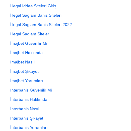
İllegal İddaa Siteleri Giriş
İllegal Saglam Bahis Siteleri
İllegal Saglam Bahis Siteleri 2022
İllegal Saglam Siteler
İmajbet Güvenilir Mi
İmajbet Hakkında
İmajbet Nasıl
İmajbet Şikayet
İmajbet Yorumları
İnterbahis Güvenilir Mi
İnterbahis Hakkında
İnterbahis Nasıl
İnterbahis Şikayet
İnterbahis Yorumları