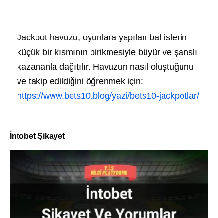
Jackpot havuzu, oyunlara yapılan bahislerin
küçük bir kısmının birikmesiyle büyür ve şanslı
kazananla dağıtılır. Havuzun nasıl oluştuğunu
ve takip edildiğini öğrenmek için:
https://www.bets10.blog/yazi/bets10-jackpotlar/
İntobet Şikayet