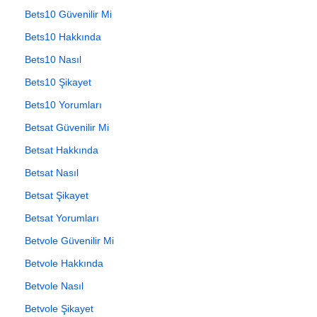
Bets10 Güvenilir Mi
Bets10 Hakkında
Bets10 Nasıl
Bets10 Şikayet
Bets10 Yorumları
Betsat Güvenilir Mi
Betsat Hakkında
Betsat Nasıl
Betsat Şikayet
Betsat Yorumları
Betvole Güvenilir Mi
Betvole Hakkında
Betvole Nasıl
Betvole Şikayet