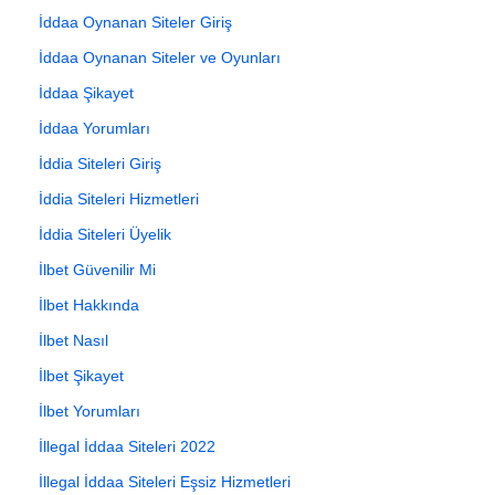
İddaa Oynanan Siteler Giriş
İddaa Oynanan Siteler ve Oyunları
İddaa Şikayet
İddaa Yorumları
İddia Siteleri Giriş
İddia Siteleri Hizmetleri
İddia Siteleri Üyelik
İlbet Güvenilir Mi
İlbet Hakkında
İlbet Nasıl
İlbet Şikayet
İlbet Yorumları
İllegal İddaa Siteleri 2022
İllegal İddaa Siteleri Eşsiz Hizmetleri