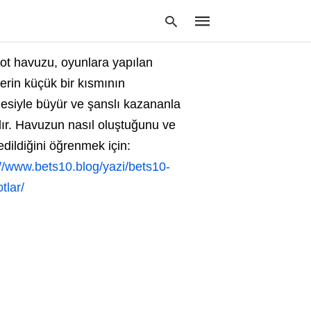
ot havuzu, oyunlara yapılan
erin küçük bir kısmının
mesiyle büyür ve şanslı kazananla
Type
your
ılır. Havuzun nasıl oluştuğunu ve
search
query
edildiğini öğrenmek için:
and
hit
://www.bets10.blog/yazi/bets10-
enter:
tlar/