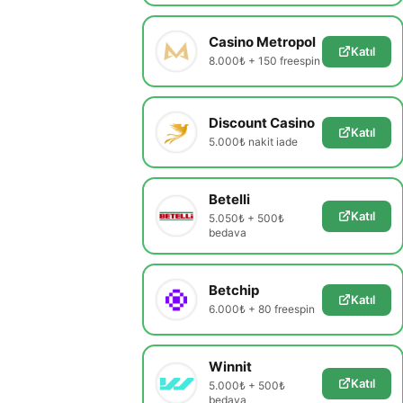
Casino Metropol
Katıl
8.000₺ + 150 freespin
Discount Casino
Katıl
5.000₺ nakit iade
Betelli
Katıl
5.050₺ + 500₺
bedava
Betchip
Katıl
6.000₺ + 80 freespin
Winnit
Katıl
5.000₺ + 500₺
bedava