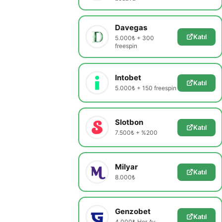
Davegas
Katıl
5.000₺ + 300
freespin
Intobet
Katıl
5.000₺ + 150 freespin
Slotbon
Katıl
7.500₺ + %200
Milyar
Katıl
8.000₺
Genzobet
Katıl
4.000₺ Her Ay