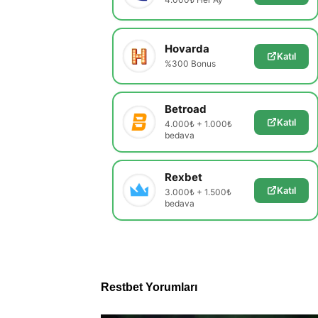
Hovarda
Katıl
%300 Bonus
Betroad
Katıl
4.000₺ + 1.000₺
bedava
Rexbet
Katıl
3.000₺ + 1.500₺
bedava
Restbet Yorumları