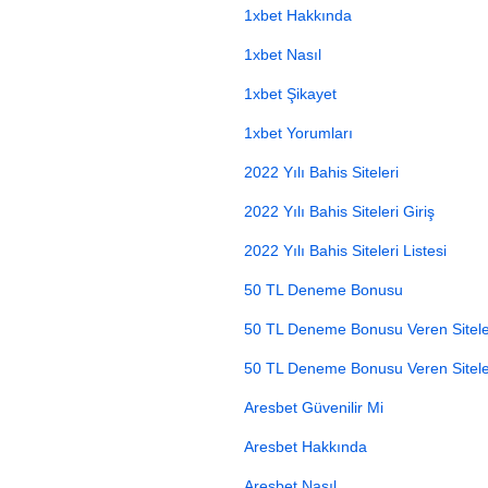
1xbet Hakkında
1xbet Nasıl
1xbet Şikayet
1xbet Yorumları
2022 Yılı Bahis Siteleri
2022 Yılı Bahis Siteleri Giriş
2022 Yılı Bahis Siteleri Listesi
50 TL Deneme Bonusu
50 TL Deneme Bonusu Veren Sitele
50 TL Deneme Bonusu Veren Siteler
Aresbet Güvenilir Mi
Aresbet Hakkında
Aresbet Nasıl