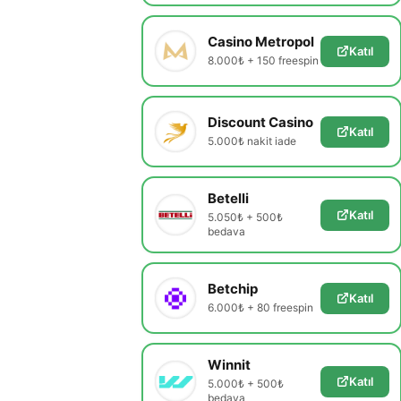
Casino Metropol
Katıl
8.000₺ + 150 freespin
Discount Casino
Katıl
5.000₺ nakit iade
Betelli
Katıl
5.050₺ + 500₺
bedava
Betchip
Katıl
6.000₺ + 80 freespin
Winnit
Katıl
5.000₺ + 500₺
bedava