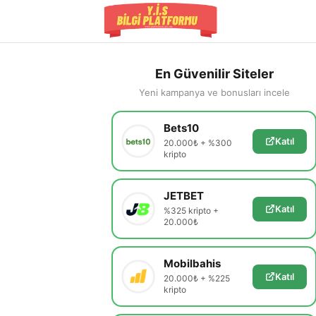
En Güvenilir Siteler
Yeni kampanya ve bonusları incele
Bets10
Katıl
20.000₺ + %300
kripto
JETBET
Katıl
%325 kripto +
20.000₺
Mobilbahis
Katıl
20.000₺ + %225
kripto