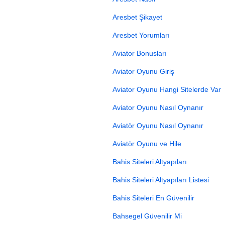
Aresbet Şikayet
Aresbet Yorumları
Aviator Bonusları
Aviator Oyunu Giriş
Aviator Oyunu Hangi Sitelerde Var
Aviator Oyunu Nasıl Oynanır
Aviatör Oyunu Nasıl Oynanır
Aviatör Oyunu ve Hile
Bahis Siteleri Altyapıları
Bahis Siteleri Altyapıları Listesi
Bahis Siteleri En Güvenilir
Bahsegel Güvenilir Mi