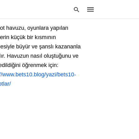
ot havuzu, oyunlara yapılan
erin küçük bir kısmının
mesiyle büyür ve şanslı kazananla
Type
your
ılır. Havuzun nasıl oluştuğunu ve
search
query
edildiğini öğrenmek için:
and
hit
://www.bets10.blog/yazi/bets10-
enter:
tlar/