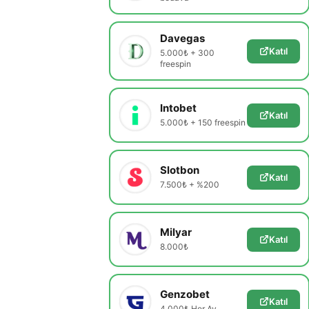
Davegas
Katıl
5.000₺ + 300
freespin
Intobet
Katıl
5.000₺ + 150 freespin
Slotbon
Katıl
7.500₺ + %200
Milyar
Katıl
8.000₺
Genzobet
Katıl
4.000₺ Her Ay