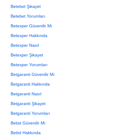
Betebet Şikayet
Betebet Yorumları
Betexper Güvenilir Mi
Betexper Hakkında
Betexper Nasıl
Betexper Şikayet
Betexper Yorumları
Betgaranti Güvenilir Mi
Betgaranti Hakkında
Betgaranti Nasıl
Betgaranti Şikayet
Betgaranti Yorumları
Betist Güvenilir Mi
Betist Hakkında