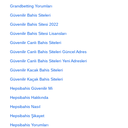
Grandbetting Yorumları
Güvenilir Bahis Siteleri
Güvenilir Bahis Sitesi 2022
Güvenilir Bahis Sitesi Lisansları
Güvenilir Canlı Bahis Siteleri
Güvenilir Canlı Bahis Siteleri Güncel Adres
Güvenilir Canlı Bahis Siteleri Yeni Adresleri
Güvenilir Kacak Bahis Siteleri
Güvenilir Kaçak Bahis Siteleri
Hepsibahis Güvenilir Mi
Hepsibahis Hakkında
Hepsibahis Nasıl
Hepsibahis Şikayet
Hepsibahis Yorumları