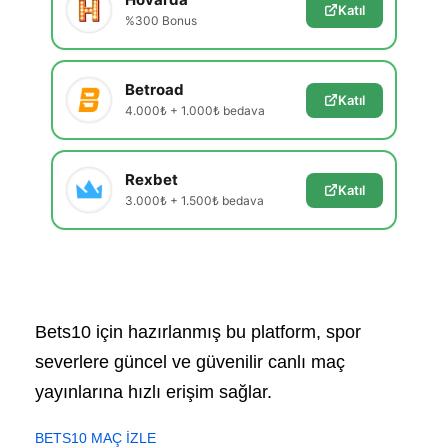
Katıl
%300 Bonus
Betroad
Katıl
4.000₺ + 1.000₺ bedava
Rexbet
Katıl
3.000₺ + 1.500₺ bedava
Bets10 için hazırlanmış bu platform, spor
severlere güncel ve güvenilir canlı maç
yayınlarına hızlı erişim sağlar.
BETS10 MAÇ İZLE