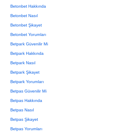
Betonbet Hakkında
Betonbet Nasıl
Betonbet Şikayet
Betonbet Yorumları
Betpark Güvenilir Mi
Betpark Hakkında
Betpark Nasıl
Betpark Şikayet
Betpark Yorumları
Betpas Güvenilir Mi
Betpas Hakkında
Betpas Nasıl
Betpas Şikayet
Betpas Yorumları