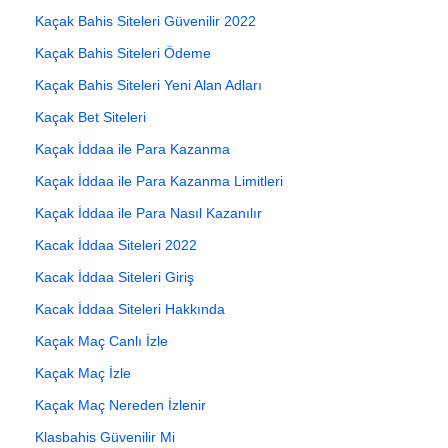
Kaçak Bahis Siteleri Güvenilir 2022
Kaçak Bahis Siteleri Ödeme
Kaçak Bahis Siteleri Yeni Alan Adları
Kaçak Bet Siteleri
Kaçak İddaa ile Para Kazanma
Kaçak İddaa ile Para Kazanma Limitleri
Kaçak İddaa ile Para Nasıl Kazanılır
Kacak İddaa Siteleri 2022
Kacak İddaa Siteleri Giriş
Kacak İddaa Siteleri Hakkında
Kaçak Maç Canlı İzle
Kaçak Maç İzle
Kaçak Maç Nereden İzlenir
Klasbahis Güvenilir Mi