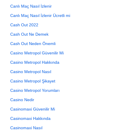
Canlı Maç Nasıl İzlenir
Canlı Maç Nasıl İzlenir Ücretli mi
Cash Out 2022
Cash Out Ne Demek
Cash Out Neden Önemli
Casino Metropol Güvenilir Mi
Casino Metropol Hakkında
Casino Metropol Nasıl
Casino Metropol Şikayet
Casino Metropol Yorumları
Casino Nedir
Casinomaxi Güvenilir Mi
Casinomaxi Hakkında
Casinomaxi Nasıl