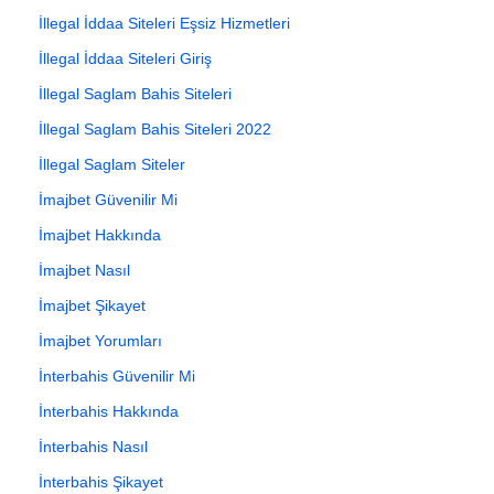
İllegal İddaa Siteleri Eşsiz Hizmetleri
İllegal İddaa Siteleri Giriş
İllegal Saglam Bahis Siteleri
İllegal Saglam Bahis Siteleri 2022
İllegal Saglam Siteler
İmajbet Güvenilir Mi
İmajbet Hakkında
İmajbet Nasıl
İmajbet Şikayet
İmajbet Yorumları
İnterbahis Güvenilir Mi
İnterbahis Hakkında
İnterbahis Nasıl
İnterbahis Şikayet