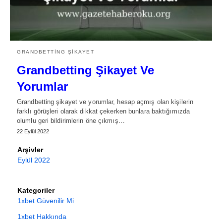
GRANDBETTING ŞIKAYET
Grandbetting Şikayet Ve
Yorumlar
Grandbetting şikayet ve yorumlar, hesap açmış olan kişilerin
farklı görüşleri olarak dikkat çekerken bunlara baktığımızda
olumlu geri bildirimlerin öne çıkmış…
22 Eylül 2022
Arşivler
Eylül 2022
Kategoriler
1xbet Güvenilir Mi
1xbet Hakkında