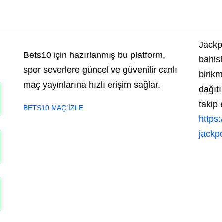
Jackp
Bets10 için hazırlanmış bu platform,
bahisl
spor severlere güncel ve güvenilir canlı
birik
maç yayınlarına hızlı erişim sağlar.
dağıt
takip 
BETS10 MAÇ İZLE
https
jackpo