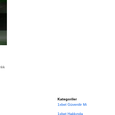
nlık
Kategoriler
1xbet Güvenilir Mi
1xbet Hakkında