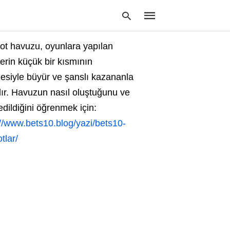
ot havuzu, oyunlara yapılan
erin küçük bir kısmının
mesiyle büyür ve şanslı kazananla
Type
your
ılır. Havuzun nasıl oluştuğunu ve
search
query
edildiğini öğrenmek için:
and
hit
://www.bets10.blog/yazi/bets10-
enter:
tlar/