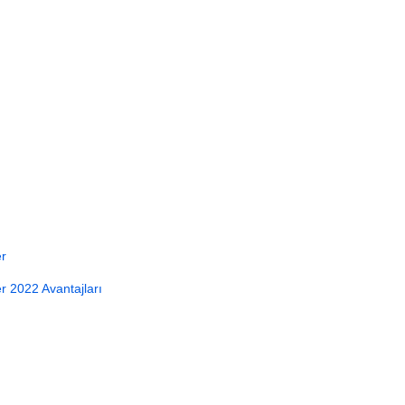
r
 2022 Avantajları