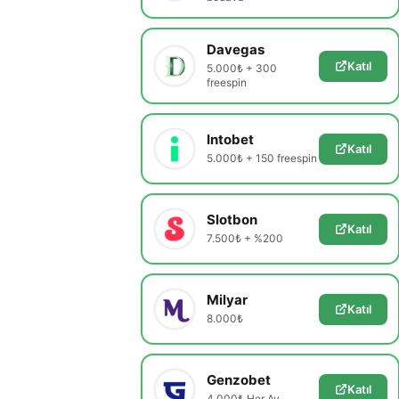
Davegas
Katıl
5.000₺ + 300
freespin
Intobet
Katıl
5.000₺ + 150 freespin
Slotbon
Katıl
7.500₺ + %200
Milyar
Katıl
8.000₺
Genzobet
Katıl
4.000₺ Her Ay