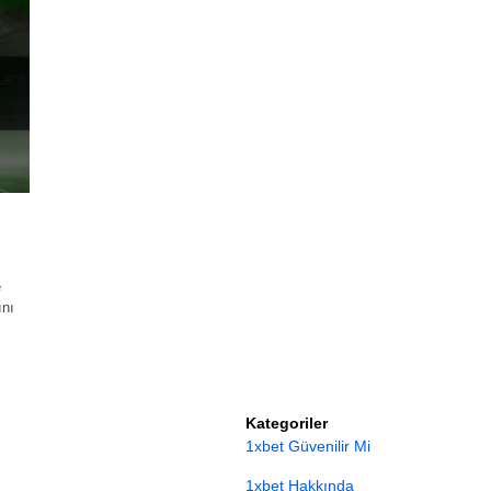
e
ını
Kategoriler
1xbet Güvenilir Mi
1xbet Hakkında