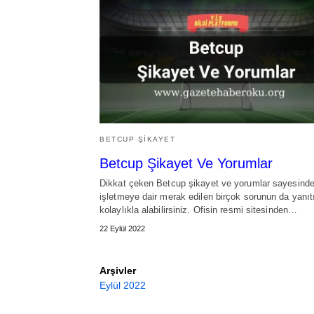
BETCUP ŞIKAYET
Betcup Şikayet Ve Yorumlar
Dikkat çeken Betcup şikayet ve yorumlar sayesind
işletmeye dair merak edilen birçok sorunun da yanıt
kolaylıkla alabilirsiniz. Ofisin resmi sitesinden…
22 Eylül 2022
Arşivler
Eylül 2022