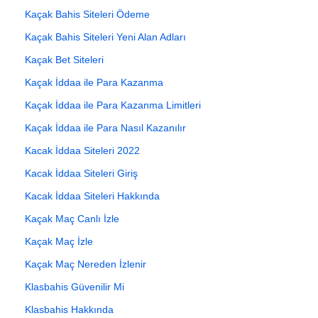
Kaçak Bahis Siteleri Ödeme
Kaçak Bahis Siteleri Yeni Alan Adları
Kaçak Bet Siteleri
Kaçak İddaa ile Para Kazanma
Kaçak İddaa ile Para Kazanma Limitleri
Kaçak İddaa ile Para Nasıl Kazanılır
Kacak İddaa Siteleri 2022
Kacak İddaa Siteleri Giriş
Kacak İddaa Siteleri Hakkında
Kaçak Maç Canlı İzle
Kaçak Maç İzle
Kaçak Maç Nereden İzlenir
Klasbahis Güvenilir Mi
Klasbahis Hakkında