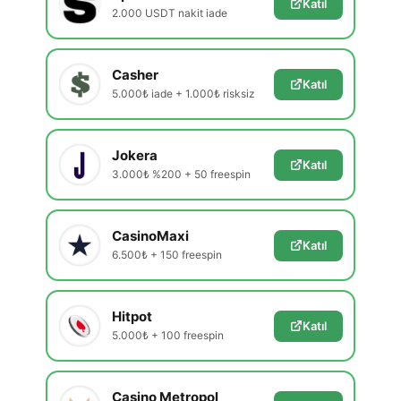
Katıl
2.000 USDT nakit iade
Casher
Katıl
5.000₺ iade + 1.000₺ risksiz
Jokera
Katıl
3.000₺ %200 + 50 freespin
CasinoMaxi
Katıl
6.500₺ + 150 freespin
Hitpot
Katıl
5.000₺ + 100 freespin
Casino Metropol