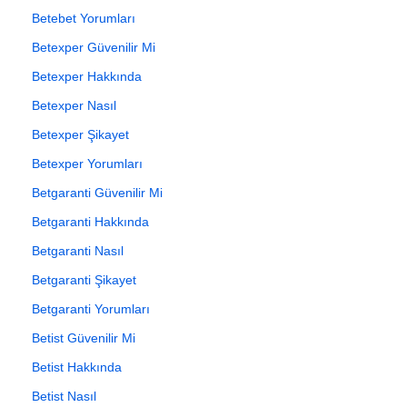
Betebet Yorumları
Betexper Güvenilir Mi
Betexper Hakkında
Betexper Nasıl
Betexper Şikayet
Betexper Yorumları
Betgaranti Güvenilir Mi
Betgaranti Hakkında
Betgaranti Nasıl
Betgaranti Şikayet
Betgaranti Yorumları
Betist Güvenilir Mi
Betist Hakkında
Betist Nasıl