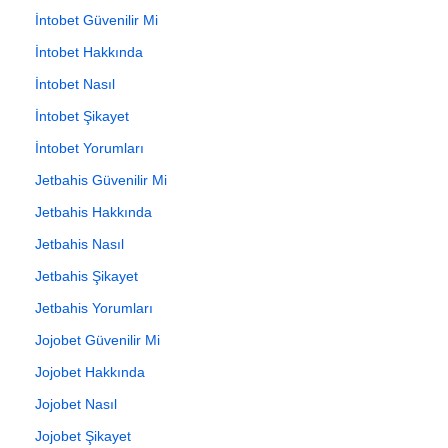
İntobet Güvenilir Mi
İntobet Hakkında
İntobet Nasıl
İntobet Şikayet
İntobet Yorumları
Jetbahis Güvenilir Mi
Jetbahis Hakkında
Jetbahis Nasıl
Jetbahis Şikayet
Jetbahis Yorumları
Jojobet Güvenilir Mi
Jojobet Hakkında
Jojobet Nasıl
Jojobet Şikayet