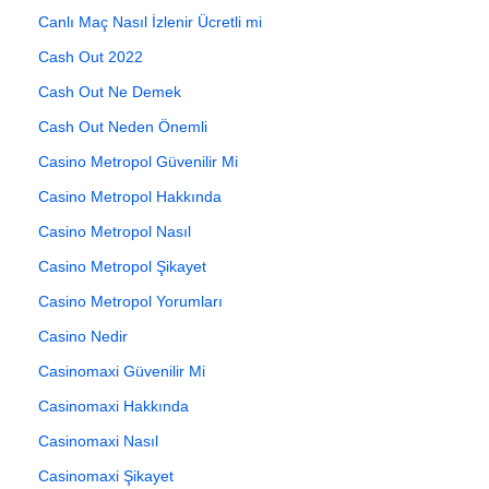
Canlı Maç Nasıl İzlenir Ücretli mi
Cash Out 2022
Cash Out Ne Demek
Cash Out Neden Önemli
Casino Metropol Güvenilir Mi
Casino Metropol Hakkında
Casino Metropol Nasıl
Casino Metropol Şikayet
Casino Metropol Yorumları
Casino Nedir
Casinomaxi Güvenilir Mi
Casinomaxi Hakkında
Casinomaxi Nasıl
Casinomaxi Şikayet