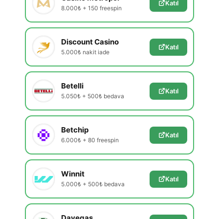
Katıl
8.000₺ + 150 freespin
Discount Casino
Katıl
5.000₺ nakit iade
Betelli
Katıl
5.050₺ + 500₺ bedava
Betchip
Katıl
6.000₺ + 80 freespin
Winnit
Katıl
5.000₺ + 500₺ bedava
Davegas