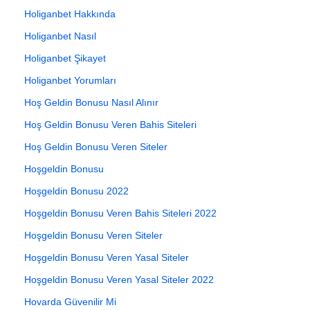
Holiganbet Hakkında
Holiganbet Nasıl
Holiganbet Şikayet
Holiganbet Yorumları
Hoş Geldin Bonusu Nasıl Alınır
Hoş Geldin Bonusu Veren Bahis Siteleri
Hoş Geldin Bonusu Veren Siteler
Hoşgeldin Bonusu
Hoşgeldin Bonusu 2022
Hoşgeldin Bonusu Veren Bahis Siteleri 2022
Hoşgeldin Bonusu Veren Siteler
Hoşgeldin Bonusu Veren Yasal Siteler
Hoşgeldin Bonusu Veren Yasal Siteler 2022
Hovarda Güvenilir Mi