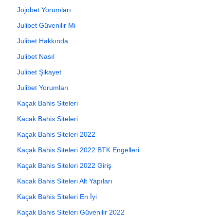
Jojobet Yorumları
Julibet Güvenilir Mi
Julibet Hakkında
Julibet Nasıl
Julibet Şikayet
Julibet Yorumları
Kaçak Bahis Siteleri
Kacak Bahis Siteleri
Kaçak Bahis Siteleri 2022
Kaçak Bahis Siteleri 2022 BTK Engelleri
Kaçak Bahis Siteleri 2022 Giriş
Kacak Bahis Siteleri Alt Yapıları
Kaçak Bahis Siteleri En İyi
Kaçak Bahis Siteleri Güvenilir 2022