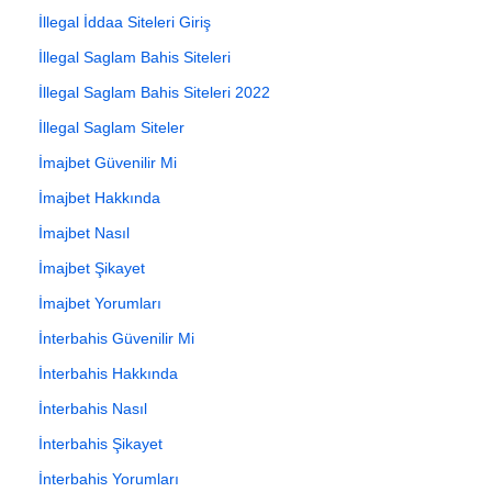
İllegal İddaa Siteleri Giriş
İllegal Saglam Bahis Siteleri
İllegal Saglam Bahis Siteleri 2022
İllegal Saglam Siteler
İmajbet Güvenilir Mi
İmajbet Hakkında
İmajbet Nasıl
İmajbet Şikayet
İmajbet Yorumları
İnterbahis Güvenilir Mi
İnterbahis Hakkında
İnterbahis Nasıl
İnterbahis Şikayet
İnterbahis Yorumları