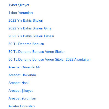
1xbet Şikayet
1xbet Yorumları
2022 Yılı Bahis Siteleri
2022 Yılı Bahis Siteleri Giriş
2022 Yılı Bahis Siteleri Listesi
50 TL Deneme Bonusu
50 TL Deneme Bonusu Veren Siteler
50 TL Deneme Bonusu Veren Siteler 2022 Avantajları
Aresbet Güvenilir Mi
Aresbet Hakkında
Aresbet Nasıl
Aresbet Şikayet
Aresbet Yorumları
Aviator Bonusları