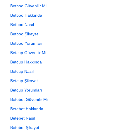
Betboo Güvenilir Mi
Betboo Hakkında
Betboo Nasıl
Betboo Şikayet
Betboo Yorumları
Betcup Güvenilir Mi
Betcup Hakkında
Betcup Nasıl
Betcup Şikayet
Betcup Yorumları
Betebet Güvenilir Mi
Betebet Hakkında
Betebet Nasıl
Betebet Şikayet