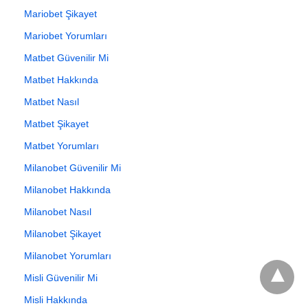
Mariobet Şikayet
Mariobet Yorumları
Matbet Güvenilir Mi
Matbet Hakkında
Matbet Nasıl
Matbet Şikayet
Matbet Yorumları
Milanobet Güvenilir Mi
Milanobet Hakkında
Milanobet Nasıl
Milanobet Şikayet
Milanobet Yorumları
Misli Güvenilir Mi
Misli Hakkında