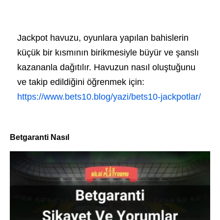
Jackpot havuzu, oyunlara yapılan bahislerin
küçük bir kısmının birikmesiyle büyür ve şanslı
kazananla dağıtılır. Havuzun nasıl oluştuğunu
ve takip edildiğini öğrenmek için:
https://www.bets10.blog/yazi/bets10-jackpotlar/
Betgaranti Nasıl