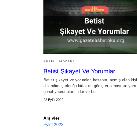
BETIST ŞIKAYET
Betist Şikayet Ve Yorumlar
Betist şikayet ve yorumlar, hesabını açmış olan kişi
dillendirmiş olduğu birtakım görüşler olmasının yanı
genel yapısı olumludur ve bu…
22 Eylül 2022
Arşivler
Eylül 2022