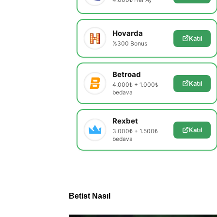
Hovarda
Katıl
%300 Bonus
Betroad
Katıl
4.000₺ + 1.000₺
bedava
Rexbet
Katıl
3.000₺ + 1.500₺
bedava
Betist Nasıl