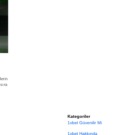
lerin
 sıra
Kategoriler
1xbet Güvenilir Mi
1xbet Hakkında