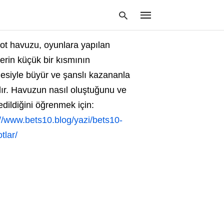
ot havuzu, oyunlara yapılan
erin küçük bir kısmının
mesiyle büyür ve şanslı kazananla
Type
your
ılır. Havuzun nasıl oluştuğunu ve
search
query
edildiğini öğrenmek için:
and
hit
://www.bets10.blog/yazi/bets10-
enter:
tlar/