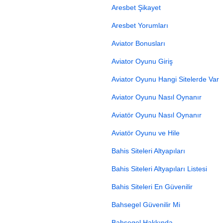
Aresbet Şikayet
Aresbet Yorumları
Aviator Bonusları
Aviator Oyunu Giriş
Aviator Oyunu Hangi Sitelerde Var
Aviator Oyunu Nasıl Oynanır
Aviatör Oyunu Nasıl Oynanır
Aviatör Oyunu ve Hile
Bahis Siteleri Altyapıları
Bahis Siteleri Altyapıları Listesi
Bahis Siteleri En Güvenilir
Bahsegel Güvenilir Mi
Bahsegel Hakkında