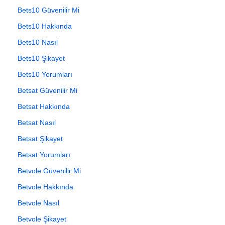
Bets10 Güvenilir Mi
Bets10 Hakkında
Bets10 Nasıl
Bets10 Şikayet
Bets10 Yorumları
Betsat Güvenilir Mi
Betsat Hakkında
Betsat Nasıl
Betsat Şikayet
Betsat Yorumları
Betvole Güvenilir Mi
Betvole Hakkında
Betvole Nasıl
Betvole Şikayet