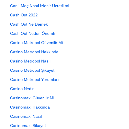
Canlı Maç Nasıl İzlenir Ücretli mi
Cash Out 2022
Cash Out Ne Demek
Cash Out Neden Önemli
Casino Metropol Güvenilir Mi
Casino Metropol Hakkında
Casino Metropol Nasıl
Casino Metropol Şikayet
Casino Metropol Yorumları
Casino Nedir
Casinomaxi Güvenilir Mi
Casinomaxi Hakkında
Casinomaxi Nasıl
Casinomaxi Şikayet