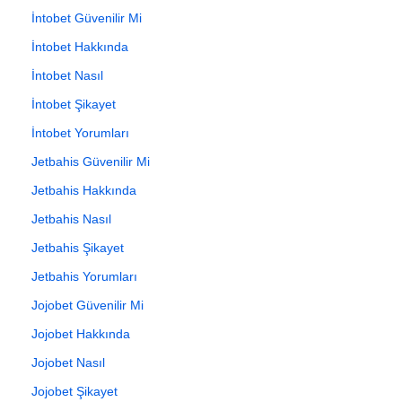
İntobet Güvenilir Mi
İntobet Hakkında
İntobet Nasıl
İntobet Şikayet
İntobet Yorumları
Jetbahis Güvenilir Mi
Jetbahis Hakkında
Jetbahis Nasıl
Jetbahis Şikayet
Jetbahis Yorumları
Jojobet Güvenilir Mi
Jojobet Hakkında
Jojobet Nasıl
Jojobet Şikayet