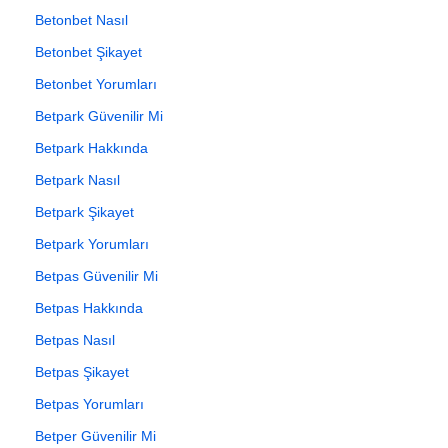
Betonbet Nasıl
Betonbet Şikayet
Betonbet Yorumları
Betpark Güvenilir Mi
Betpark Hakkında
Betpark Nasıl
Betpark Şikayet
Betpark Yorumları
Betpas Güvenilir Mi
Betpas Hakkında
Betpas Nasıl
Betpas Şikayet
Betpas Yorumları
Betper Güvenilir Mi