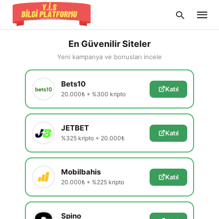
En Güvenilir Siteler
Yeni kampanya ve bonusları incele
Type
Bets10
your
Katıl
searc
20.000₺ + %300 kripto
query
and
hit
enter:
JETBET
Katıl
%325 kripto + 20.000₺
Mobilbahis
Katıl
20.000₺ + %225 kripto
Spino