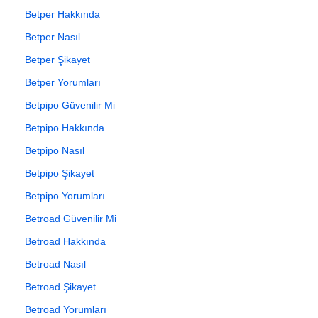
Betper Hakkında
Betper Nasıl
Betper Şikayet
Betper Yorumları
Betpipo Güvenilir Mi
Betpipo Hakkında
Betpipo Nasıl
Betpipo Şikayet
Betpipo Yorumları
Betroad Güvenilir Mi
Betroad Hakkında
Betroad Nasıl
Betroad Şikayet
Betroad Yorumları