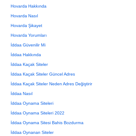
Hovarda Hakkında
Hovarda Nasıl
Hovarda Şikayet
Hovarda Yorumları
İddaa Güvenilir Mi
İddaa Hakkında
İddaa Kaçak Siteler
İddaa Kaçak Siteler Güncel Adres
İddaa Kaçak Siteler Neden Adres Değiştirir
İddaa Nasıl
İddaa Oynama Siteleri
İddaa Oynama Siteleri 2022
İddaa Oynama Sitesi Bahis Bozdurma
İddaa Oynanan Siteler