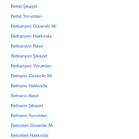
Betist Şikayet
Betist Yorumları
Betkanyon Güvenilir Mi
Betkanyon Hakkında
Betkanyon Nasıl
Betkanyon Şikayet
Betkanyon Yorumları
Betnano Güvenilir Mi
Betnano Hakkında
Betnano Nasıl
Betnano Şikayet
Betnano Yorumları
Betonbet Güvenilir Mi
Betonbet Hakkında