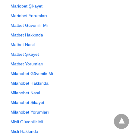
Mariobet Şikayet
Mariobet Yorumları
Matbet Güvenilir Mi
Matbet Hakkında
Matbet Nasıl
Matbet Şikayet
Matbet Yorumları
Milanobet Güvenilir Mi
Milanobet Hakkında
Milanobet Nasıl
Milanobet Şikayet
Milanobet Yorumları
Misli Güvenilir Mi
Misli Hakkında