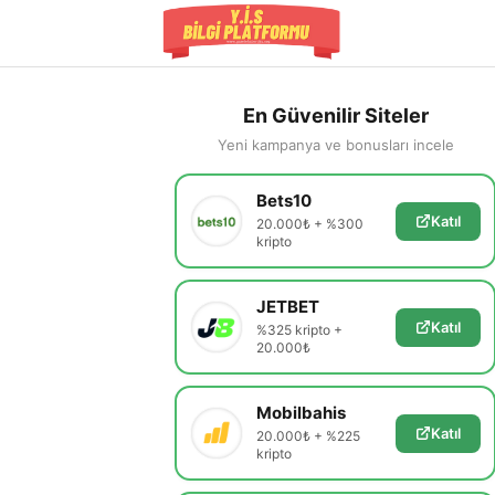
En Güvenilir Siteler
Yeni kampanya ve bonusları incele
Bets10
Katıl
20.000₺ + %300
kripto
JETBET
Katıl
%325 kripto +
20.000₺
Mobilbahis
Katıl
20.000₺ + %225
kripto