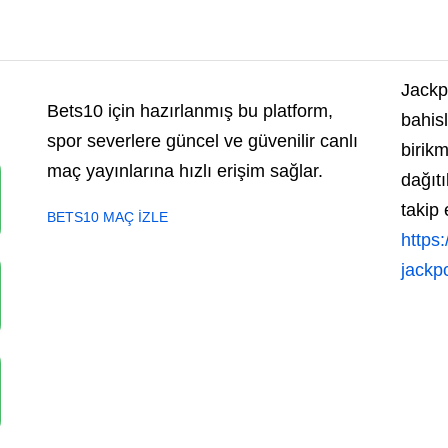
Jackp
Bets10 için hazırlanmış bu platform,
bahisl
spor severlere güncel ve güvenilir canlı
birik
maç yayınlarına hızlı erişim sağlar.
dağıt
takip 
BETS10 MAÇ İZLE
https
jackpo