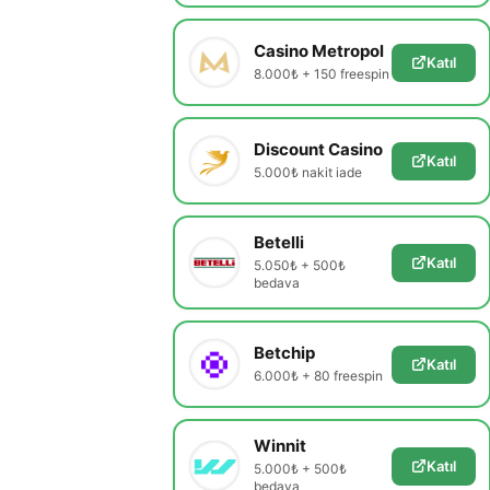
Casino Metropol
Katıl
8.000₺ + 150 freespin
Discount Casino
Katıl
5.000₺ nakit iade
Betelli
Katıl
5.050₺ + 500₺
bedava
Betchip
Katıl
6.000₺ + 80 freespin
Winnit
Katıl
5.000₺ + 500₺
bedava