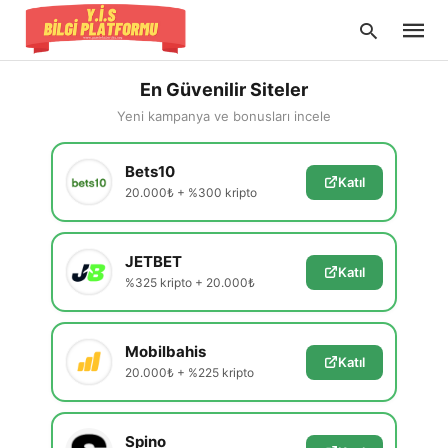
En Güvenilir Siteler
Yeni kampanya ve bonusları incele
Type
Bets10
your
Katıl
searc
20.000₺ + %300 kripto
query
and
hit
enter:
JETBET
Katıl
%325 kripto + 20.000₺
Mobilbahis
Katıl
20.000₺ + %225 kripto
Spino