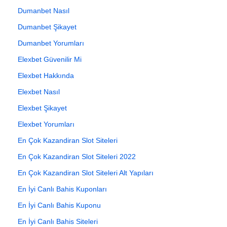
Dumanbet Nasıl
Dumanbet Şikayet
Dumanbet Yorumları
Elexbet Güvenilir Mi
Elexbet Hakkında
Elexbet Nasıl
Elexbet Şikayet
Elexbet Yorumları
En Çok Kazandiran Slot Siteleri
En Çok Kazandiran Slot Siteleri 2022
En Çok Kazandiran Slot Siteleri Alt Yapıları
En İyi Canlı Bahis Kuponları
En İyi Canlı Bahis Kuponu
En İyi Canlı Bahis Siteleri