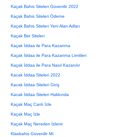
Kaçak Bahis Siteleri Güvenilir 2022
Kaçak Bahis Siteleri Ödeme
Kaçak Bahis Siteleri Yeni Alan Adları
Kaçak Bet Siteleri
Kaçak İddaa ile Para Kazanma
Kaçak İddaa ile Para Kazanma Limitleri
Kaçak İddaa ile Para Nasıl Kazanılır
Kacak İddaa Siteleri 2022
Kacak İddaa Siteleri Giriş
Kacak İddaa Siteleri Hakkında
Kaçak Maç Canlı İzle
Kaçak Maç İzle
Kaçak Maç Nereden İzlenir
Klasbahis Güvenilir Mi