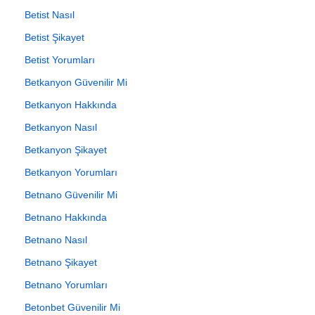
Betist Nasıl
Betist Şikayet
Betist Yorumları
Betkanyon Güvenilir Mi
Betkanyon Hakkında
Betkanyon Nasıl
Betkanyon Şikayet
Betkanyon Yorumları
Betnano Güvenilir Mi
Betnano Hakkında
Betnano Nasıl
Betnano Şikayet
Betnano Yorumları
Betonbet Güvenilir Mi