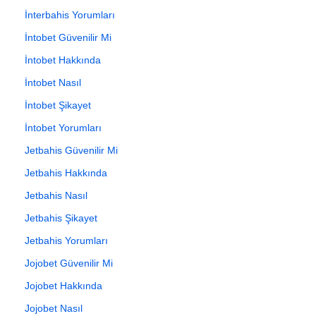
İnterbahis Yorumları
İntobet Güvenilir Mi
İntobet Hakkında
İntobet Nasıl
İntobet Şikayet
İntobet Yorumları
Jetbahis Güvenilir Mi
Jetbahis Hakkında
Jetbahis Nasıl
Jetbahis Şikayet
Jetbahis Yorumları
Jojobet Güvenilir Mi
Jojobet Hakkında
Jojobet Nasıl