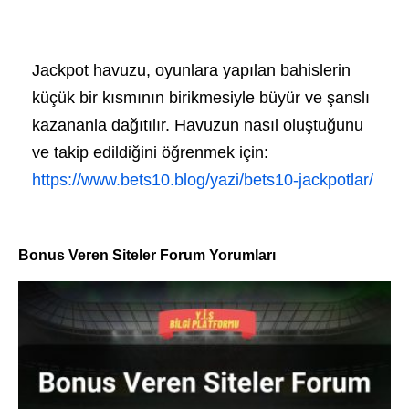
Jackpot havuzu, oyunlara yapılan bahislerin
küçük bir kısmının birikmesiyle büyür ve şanslı
kazananla dağıtılır. Havuzun nasıl oluştuğunu
ve takip edildiğini öğrenmek için:
https://www.bets10.blog/yazi/bets10-jackpotlar/
Bonus Veren Siteler Forum Yorumları