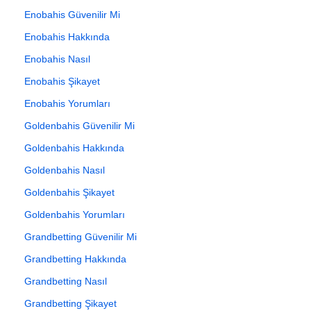
Enobahis Güvenilir Mi
Enobahis Hakkında
Enobahis Nasıl
Enobahis Şikayet
Enobahis Yorumları
Goldenbahis Güvenilir Mi
Goldenbahis Hakkında
Goldenbahis Nasıl
Goldenbahis Şikayet
Goldenbahis Yorumları
Grandbetting Güvenilir Mi
Grandbetting Hakkında
Grandbetting Nasıl
Grandbetting Şikayet