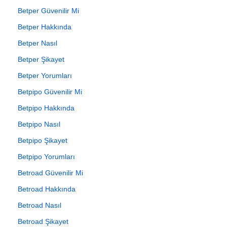
Betper Güvenilir Mi
Betper Hakkında
Betper Nasıl
Betper Şikayet
Betper Yorumları
Betpipo Güvenilir Mi
Betpipo Hakkında
Betpipo Nasıl
Betpipo Şikayet
Betpipo Yorumları
Betroad Güvenilir Mi
Betroad Hakkında
Betroad Nasıl
Betroad Şikayet