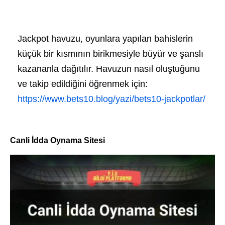
Jackpot havuzu, oyunlara yapılan bahislerin
küçük bir kısmının birikmesiyle büyür ve şanslı
kazananla dağıtılır. Havuzun nasıl oluştuğunu
ve takip edildiğini öğrenmek için:
https://www.bets10.blog/yazi/bets10-jackpotlar/
Canli İdda Oynama Sitesi