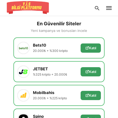
En Güvenilir Siteler
Yeni kampanya ve bonusları incele
Type
Bets10
your
Katıl
searc
20.000₺ + %300 kripto
query
and
hit
enter:
JETBET
Katıl
%325 kripto + 20.000₺
Mobilbahis
Katıl
20.000₺ + %225 kripto
Spino