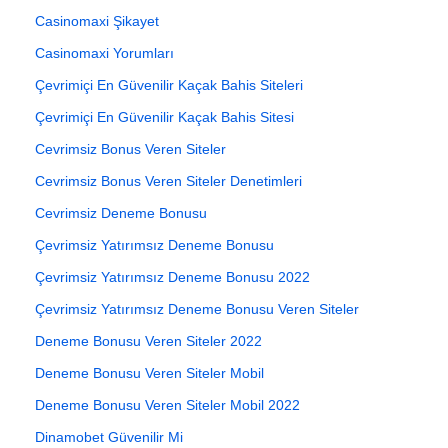
Casinomaxi Şikayet
Casinomaxi Yorumları
Çevrimiçi En Güvenilir Kaçak Bahis Siteleri
Çevrimiçi En Güvenilir Kaçak Bahis Sitesi
Cevrimsiz Bonus Veren Siteler
Cevrimsiz Bonus Veren Siteler Denetimleri
Cevrimsiz Deneme Bonusu
Çevrimsiz Yatırımsız Deneme Bonusu
Çevrimsiz Yatırımsız Deneme Bonusu 2022
Çevrimsiz Yatırımsız Deneme Bonusu Veren Siteler
Deneme Bonusu Veren Siteler 2022
Deneme Bonusu Veren Siteler Mobil
Deneme Bonusu Veren Siteler Mobil 2022
Dinamobet Güvenilir Mi