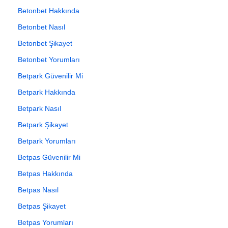
Betonbet Hakkında
Betonbet Nasıl
Betonbet Şikayet
Betonbet Yorumları
Betpark Güvenilir Mi
Betpark Hakkında
Betpark Nasıl
Betpark Şikayet
Betpark Yorumları
Betpas Güvenilir Mi
Betpas Hakkında
Betpas Nasıl
Betpas Şikayet
Betpas Yorumları