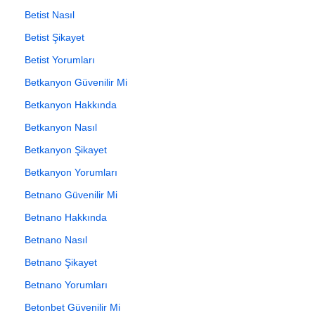
Betist Nasıl
Betist Şikayet
Betist Yorumları
Betkanyon Güvenilir Mi
Betkanyon Hakkında
Betkanyon Nasıl
Betkanyon Şikayet
Betkanyon Yorumları
Betnano Güvenilir Mi
Betnano Hakkında
Betnano Nasıl
Betnano Şikayet
Betnano Yorumları
Betonbet Güvenilir Mi