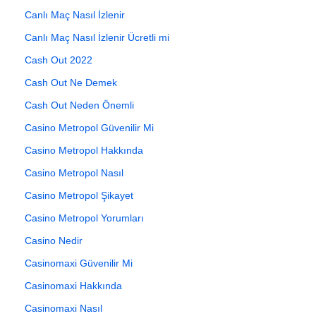
Canlı Maç Nasıl İzlenir
Canlı Maç Nasıl İzlenir Ücretli mi
Cash Out 2022
Cash Out Ne Demek
Cash Out Neden Önemli
Casino Metropol Güvenilir Mi
Casino Metropol Hakkında
Casino Metropol Nasıl
Casino Metropol Şikayet
Casino Metropol Yorumları
Casino Nedir
Casinomaxi Güvenilir Mi
Casinomaxi Hakkında
Casinomaxi Nasıl