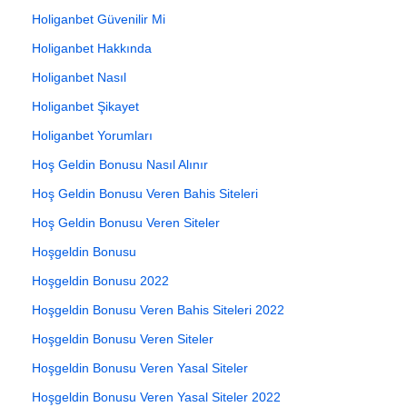
Holiganbet Güvenilir Mi
Holiganbet Hakkında
Holiganbet Nasıl
Holiganbet Şikayet
Holiganbet Yorumları
Hoş Geldin Bonusu Nasıl Alınır
Hoş Geldin Bonusu Veren Bahis Siteleri
Hoş Geldin Bonusu Veren Siteler
Hoşgeldin Bonusu
Hoşgeldin Bonusu 2022
Hoşgeldin Bonusu Veren Bahis Siteleri 2022
Hoşgeldin Bonusu Veren Siteler
Hoşgeldin Bonusu Veren Yasal Siteler
Hoşgeldin Bonusu Veren Yasal Siteler 2022