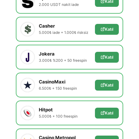
Katıl
2.000 USDT nakit iade
Casher
Katıl
5.000₺ iade + 1.000₺ risksiz
Jokera
Katıl
3.000₺ %200 + 50 freespin
CasinoMaxi
Katıl
6.500₺ + 150 freespin
Hitpot
Katıl
5.000₺ + 100 freespin
Casino Metropol