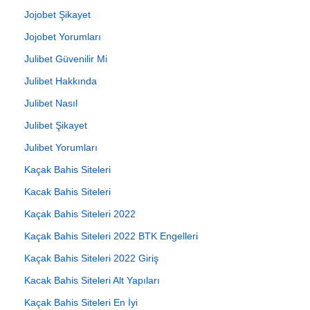
Jojobet Şikayet
Jojobet Yorumları
Julibet Güvenilir Mi
Julibet Hakkında
Julibet Nasıl
Julibet Şikayet
Julibet Yorumları
Kaçak Bahis Siteleri
Kacak Bahis Siteleri
Kaçak Bahis Siteleri 2022
Kaçak Bahis Siteleri 2022 BTK Engelleri
Kaçak Bahis Siteleri 2022 Giriş
Kacak Bahis Siteleri Alt Yapıları
Kaçak Bahis Siteleri En İyi