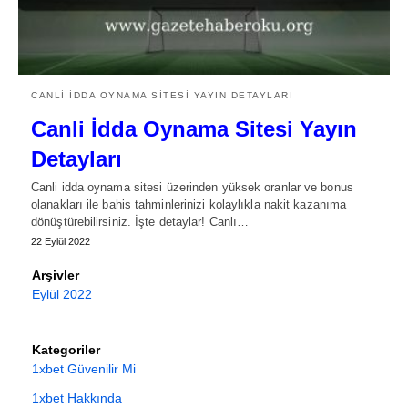
CANLI İDDA OYNAMA SITESI YAYIN DETAYLARI
Canli İdda Oynama Sitesi Yayın
Detayları
Canli idda oynama sitesi üzerinden yüksek oranlar ve bonus
olanakları ile bahis tahminlerinizi kolaylıkla nakit kazanıma
dönüştürebilirsiniz. İşte detaylar! Canlı…
22 Eylül 2022
Arşivler
Eylül 2022
Kategoriler
1xbet Güvenilir Mi
1xbet Hakkında