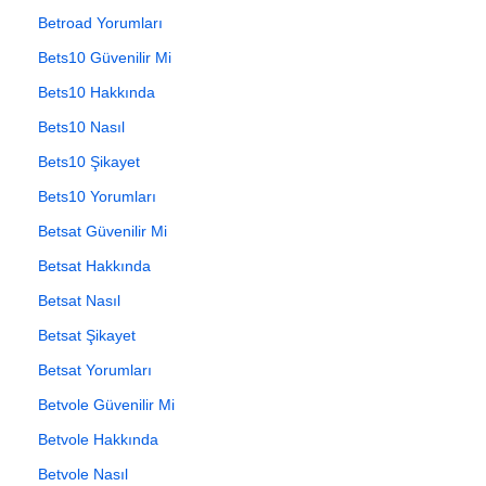
Betroad Yorumları
Bets10 Güvenilir Mi
Bets10 Hakkında
Bets10 Nasıl
Bets10 Şikayet
Bets10 Yorumları
Betsat Güvenilir Mi
Betsat Hakkında
Betsat Nasıl
Betsat Şikayet
Betsat Yorumları
Betvole Güvenilir Mi
Betvole Hakkında
Betvole Nasıl