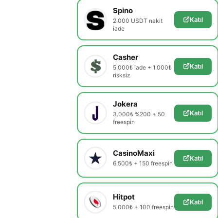
Spino
Katıl
2.000 USDT nakit
iade
Casher
Katıl
5.000₺ iade + 1.000₺
risksiz
Jokera
Katıl
3.000₺ %200 + 50
freespin
CasinoMaxi
Katıl
6.500₺ + 150 freespin
Hitpot
Katıl
5.000₺ + 100 freespin