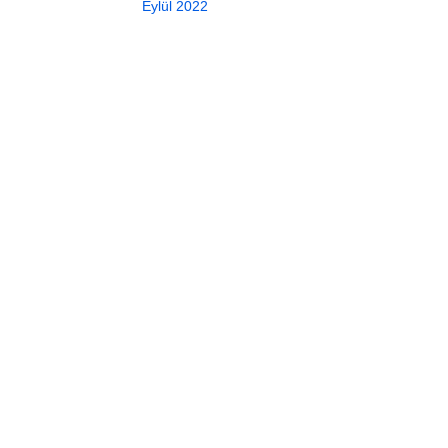
Eylül 2022