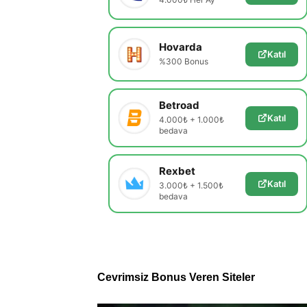
Hovarda
Katıl
%300 Bonus
Betroad
Katıl
4.000₺ + 1.000₺
bedava
Rexbet
Katıl
3.000₺ + 1.500₺
bedava
Cevrimsiz Bonus Veren Siteler