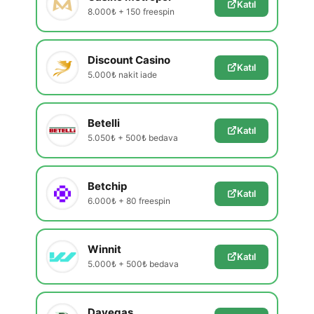
Katıl
8.000₺ + 150 freespin
Discount Casino
Katıl
5.000₺ nakit iade
Betelli
Katıl
5.050₺ + 500₺ bedava
Betchip
Katıl
6.000₺ + 80 freespin
Winnit
Katıl
5.000₺ + 500₺ bedava
Davegas