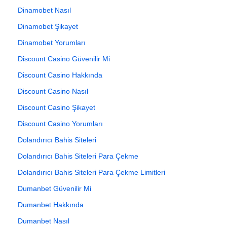
Dinamobet Nasıl
Dinamobet Şikayet
Dinamobet Yorumları
Discount Casino Güvenilir Mi
Discount Casino Hakkında
Discount Casino Nasıl
Discount Casino Şikayet
Discount Casino Yorumları
Dolandırıcı Bahis Siteleri
Dolandırıcı Bahis Siteleri Para Çekme
Dolandırıcı Bahis Siteleri Para Çekme Limitleri
Dumanbet Güvenilir Mi
Dumanbet Hakkında
Dumanbet Nasıl