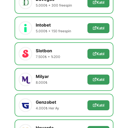
Katıl
5.000₺ + 300 freespin
Intobet
Katıl
5.000₺ + 150 freespin
Slotbon
Katıl
7.500₺ + %200
Milyar
Katıl
8.000₺
Genzobet
Katıl
4.000₺ Her Ay
Hovarda