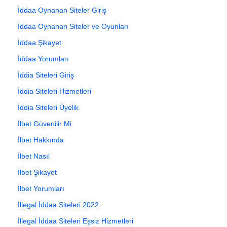
İddaa Oynanan Siteler Giriş
İddaa Oynanan Siteler ve Oyunları
İddaa Şikayet
İddaa Yorumları
İddia Siteleri Giriş
İddia Siteleri Hizmetleri
İddia Siteleri Üyelik
İlbet Güvenilir Mi
İlbet Hakkında
İlbet Nasıl
İlbet Şikayet
İlbet Yorumları
İllegal İddaa Siteleri 2022
İllegal İddaa Siteleri Eşsiz Hizmetleri