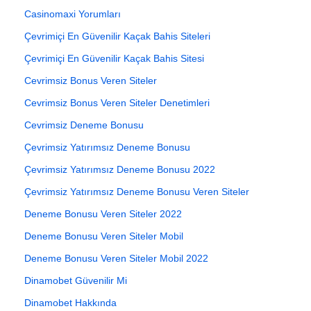
Casinomaxi Yorumları
Çevrimiçi En Güvenilir Kaçak Bahis Siteleri
Çevrimiçi En Güvenilir Kaçak Bahis Sitesi
Cevrimsiz Bonus Veren Siteler
Cevrimsiz Bonus Veren Siteler Denetimleri
Cevrimsiz Deneme Bonusu
Çevrimsiz Yatırımsız Deneme Bonusu
Çevrimsiz Yatırımsız Deneme Bonusu 2022
Çevrimsiz Yatırımsız Deneme Bonusu Veren Siteler
Deneme Bonusu Veren Siteler 2022
Deneme Bonusu Veren Siteler Mobil
Deneme Bonusu Veren Siteler Mobil 2022
Dinamobet Güvenilir Mi
Dinamobet Hakkında