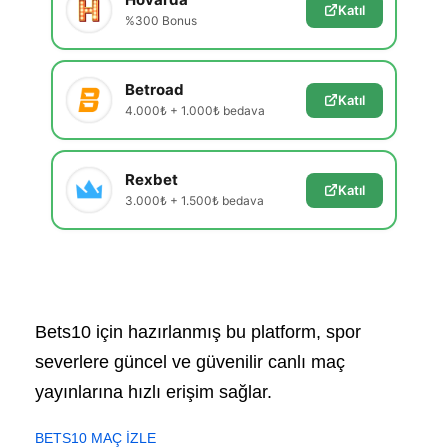
Katıl
%300 Bonus
Betroad
Katıl
4.000₺ + 1.000₺ bedava
Rexbet
Katıl
3.000₺ + 1.500₺ bedava
Bets10 için hazırlanmış bu platform, spor
severlere güncel ve güvenilir canlı maç
yayınlarına hızlı erişim sağlar.
BETS10 MAÇ İZLE