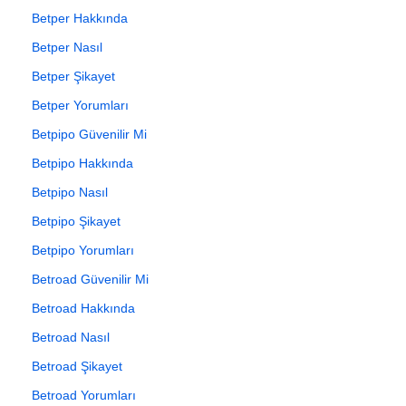
Betper Hakkında
Betper Nasıl
Betper Şikayet
Betper Yorumları
Betpipo Güvenilir Mi
Betpipo Hakkında
Betpipo Nasıl
Betpipo Şikayet
Betpipo Yorumları
Betroad Güvenilir Mi
Betroad Hakkında
Betroad Nasıl
Betroad Şikayet
Betroad Yorumları