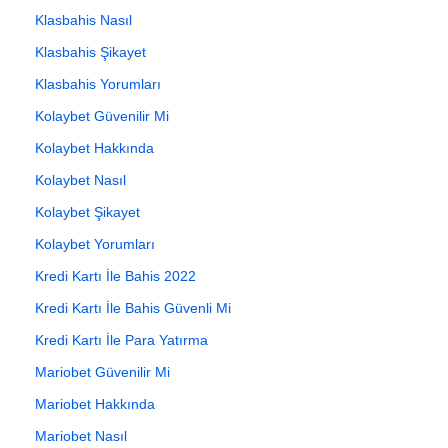
Klasbahis Nasıl
Klasbahis Şikayet
Klasbahis Yorumları
Kolaybet Güvenilir Mi
Kolaybet Hakkında
Kolaybet Nasıl
Kolaybet Şikayet
Kolaybet Yorumları
Kredi Kartı İle Bahis 2022
Kredi Kartı İle Bahis Güvenli Mi
Kredi Kartı İle Para Yatırma
Mariobet Güvenilir Mi
Mariobet Hakkında
Mariobet Nasıl