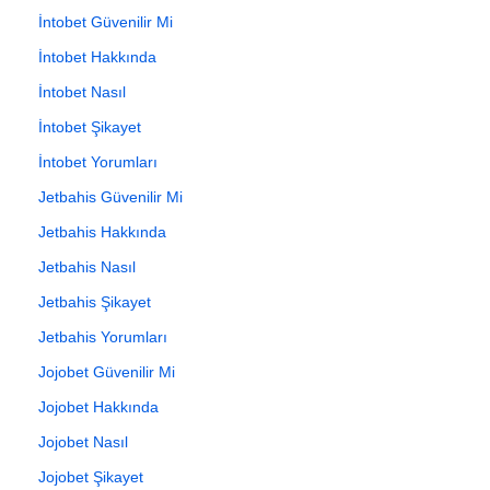
İntobet Güvenilir Mi
İntobet Hakkında
İntobet Nasıl
İntobet Şikayet
İntobet Yorumları
Jetbahis Güvenilir Mi
Jetbahis Hakkında
Jetbahis Nasıl
Jetbahis Şikayet
Jetbahis Yorumları
Jojobet Güvenilir Mi
Jojobet Hakkında
Jojobet Nasıl
Jojobet Şikayet