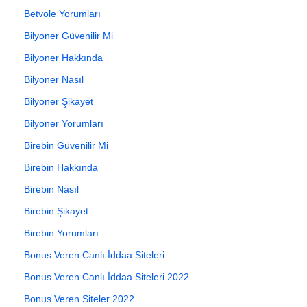
Betvole Yorumları
Bilyoner Güvenilir Mi
Bilyoner Hakkında
Bilyoner Nasıl
Bilyoner Şikayet
Bilyoner Yorumları
Birebin Güvenilir Mi
Birebin Hakkında
Birebin Nasıl
Birebin Şikayet
Birebin Yorumları
Bonus Veren Canlı İddaa Siteleri
Bonus Veren Canlı İddaa Siteleri 2022
Bonus Veren Siteler 2022