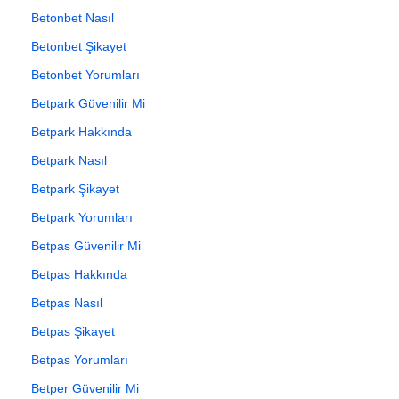
Betonbet Nasıl
Betonbet Şikayet
Betonbet Yorumları
Betpark Güvenilir Mi
Betpark Hakkında
Betpark Nasıl
Betpark Şikayet
Betpark Yorumları
Betpas Güvenilir Mi
Betpas Hakkında
Betpas Nasıl
Betpas Şikayet
Betpas Yorumları
Betper Güvenilir Mi