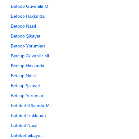
Betboo Güvenilir Mi
Betboo Hakkında
Betboo Nasıl
Betboo Şikayet
Betboo Yorumları
Betcup Güvenilir Mi
Betcup Hakkında
Betcup Nasıl
Betcup Şikayet
Betcup Yorumları
Betebet Güvenilir Mi
Betebet Hakkında
Betebet Nasıl
Betebet Şikayet