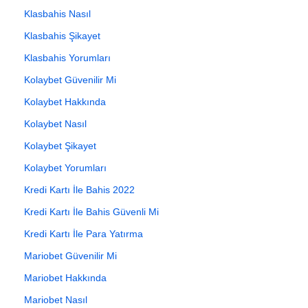
Klasbahis Nasıl
Klasbahis Şikayet
Klasbahis Yorumları
Kolaybet Güvenilir Mi
Kolaybet Hakkında
Kolaybet Nasıl
Kolaybet Şikayet
Kolaybet Yorumları
Kredi Kartı İle Bahis 2022
Kredi Kartı İle Bahis Güvenli Mi
Kredi Kartı İle Para Yatırma
Mariobet Güvenilir Mi
Mariobet Hakkında
Mariobet Nasıl