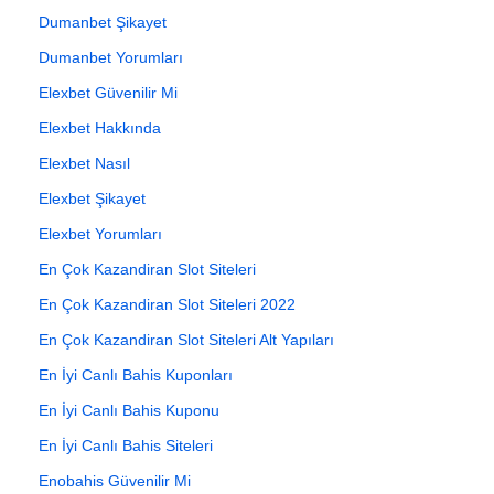
Dumanbet Şikayet
Dumanbet Yorumları
Elexbet Güvenilir Mi
Elexbet Hakkında
Elexbet Nasıl
Elexbet Şikayet
Elexbet Yorumları
En Çok Kazandiran Slot Siteleri
En Çok Kazandiran Slot Siteleri 2022
En Çok Kazandiran Slot Siteleri Alt Yapıları
En İyi Canlı Bahis Kuponları
En İyi Canlı Bahis Kuponu
En İyi Canlı Bahis Siteleri
Enobahis Güvenilir Mi