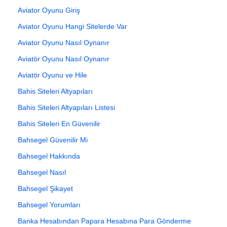
Aviator Oyunu Giriş
Aviator Oyunu Hangi Sitelerde Var
Aviator Oyunu Nasıl Oynanır
Aviatör Oyunu Nasıl Oynanır
Aviatör Oyunu ve Hile
Bahis Siteleri Altyapıları
Bahis Siteleri Altyapıları Listesi
Bahis Siteleri En Güvenilir
Bahsegel Güvenilir Mi
Bahsegel Hakkında
Bahsegel Nasıl
Bahsegel Şikayet
Bahsegel Yorumları
Banka Hesabından Papara Hesabına Para Gönderme