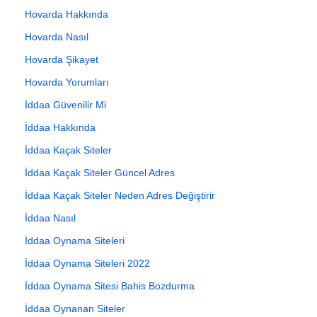
Hovarda Hakkında
Hovarda Nasıl
Hovarda Şikayet
Hovarda Yorumları
İddaa Güvenilir Mi
İddaa Hakkında
İddaa Kaçak Siteler
İddaa Kaçak Siteler Güncel Adres
İddaa Kaçak Siteler Neden Adres Değiştirir
İddaa Nasıl
İddaa Oynama Siteleri
İddaa Oynama Siteleri 2022
İddaa Oynama Sitesi Bahis Bozdurma
İddaa Oynanan Siteler