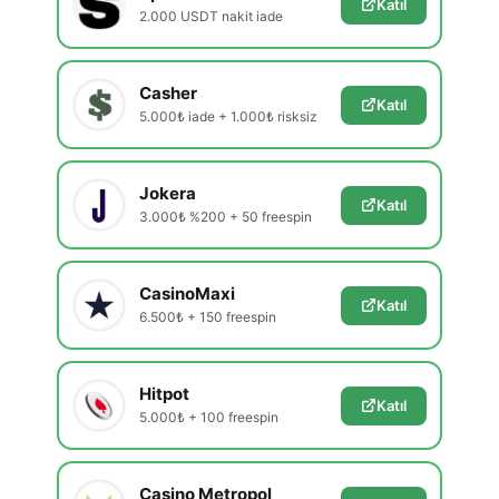
Katıl
2.000 USDT nakit iade
Casher
Katıl
5.000₺ iade + 1.000₺ risksiz
Jokera
Katıl
3.000₺ %200 + 50 freespin
CasinoMaxi
Katıl
6.500₺ + 150 freespin
Hitpot
Katıl
5.000₺ + 100 freespin
Casino Metropol