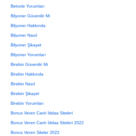
Betvole Yorumları
Bilyoner Güvenilir Mi
Bilyoner Hakkında
Bilyoner Nasıl
Bilyoner Şikayet
Bilyoner Yorumları
Birebin Güvenilir Mi
Birebin Hakkında
Birebin Nasıl
Birebin Şikayet
Birebin Yorumları
Bonus Veren Canlı İddaa Siteleri
Bonus Veren Canlı İddaa Siteleri 2022
Bonus Veren Siteler 2022