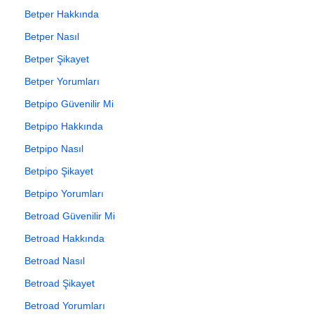
Betper Hakkında
Betper Nasıl
Betper Şikayet
Betper Yorumları
Betpipo Güvenilir Mi
Betpipo Hakkında
Betpipo Nasıl
Betpipo Şikayet
Betpipo Yorumları
Betroad Güvenilir Mi
Betroad Hakkında
Betroad Nasıl
Betroad Şikayet
Betroad Yorumları