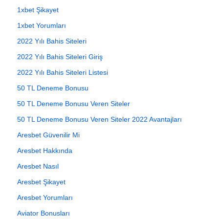
1xbet Şikayet
1xbet Yorumları
2022 Yılı Bahis Siteleri
2022 Yılı Bahis Siteleri Giriş
2022 Yılı Bahis Siteleri Listesi
50 TL Deneme Bonusu
50 TL Deneme Bonusu Veren Siteler
50 TL Deneme Bonusu Veren Siteler 2022 Avantajları
Aresbet Güvenilir Mi
Aresbet Hakkında
Aresbet Nasıl
Aresbet Şikayet
Aresbet Yorumları
Aviator Bonusları