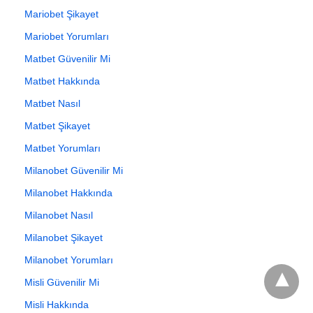
Mariobet Şikayet
Mariobet Yorumları
Matbet Güvenilir Mi
Matbet Hakkında
Matbet Nasıl
Matbet Şikayet
Matbet Yorumları
Milanobet Güvenilir Mi
Milanobet Hakkında
Milanobet Nasıl
Milanobet Şikayet
Milanobet Yorumları
Misli Güvenilir Mi
Misli Hakkında