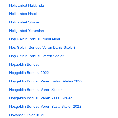
Holiganbet Hakkında
Holiganbet Nasıl
Holiganbet Şikayet
Holiganbet Yorumları
Hoş Geldin Bonusu Nasıl Alınır
Hoş Geldin Bonusu Veren Bahis Siteleri
Hoş Geldin Bonusu Veren Siteler
Hoşgeldin Bonusu
Hoşgeldin Bonusu 2022
Hoşgeldin Bonusu Veren Bahis Siteleri 2022
Hoşgeldin Bonusu Veren Siteler
Hoşgeldin Bonusu Veren Yasal Siteler
Hoşgeldin Bonusu Veren Yasal Siteler 2022
Hovarda Güvenilir Mi