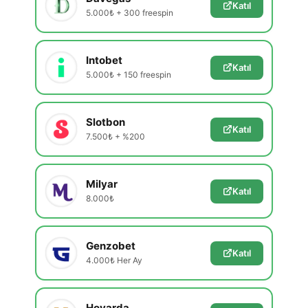
Katıl
5.000₺ + 300 freespin
Intobet
Katıl
5.000₺ + 150 freespin
Slotbon
Katıl
7.500₺ + %200
Milyar
Katıl
8.000₺
Genzobet
Katıl
4.000₺ Her Ay
Hovarda