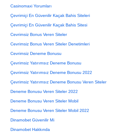
Casinomaxi Yorumları
Çevrimiçi En Güvenilir Kaçak Bahis Siteleri
Çevrimiçi En Güvenilir Kaçak Bahis Sitesi
Cevrimsiz Bonus Veren Siteler
Cevrimsiz Bonus Veren Siteler Denetimleri
Cevrimsiz Deneme Bonusu
Çevrimsiz Yatırımsız Deneme Bonusu
Çevrimsiz Yatırımsız Deneme Bonusu 2022
Çevrimsiz Yatırımsız Deneme Bonusu Veren Siteler
Deneme Bonusu Veren Siteler 2022
Deneme Bonusu Veren Siteler Mobil
Deneme Bonusu Veren Siteler Mobil 2022
Dinamobet Güvenilir Mi
Dinamobet Hakkında