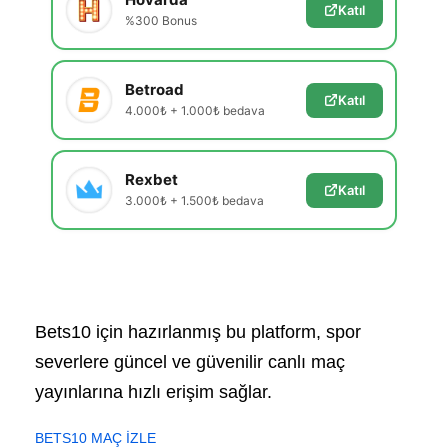
Katıl
%300 Bonus
Betroad
Katıl
4.000₺ + 1.000₺ bedava
Rexbet
Katıl
3.000₺ + 1.500₺ bedava
Bets10 için hazırlanmış bu platform, spor
severlere güncel ve güvenilir canlı maç
yayınlarına hızlı erişim sağlar.
BETS10 MAÇ İZLE