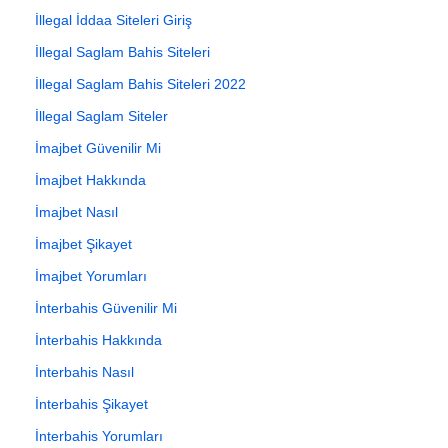
İllegal İddaa Siteleri Giriş
İllegal Saglam Bahis Siteleri
İllegal Saglam Bahis Siteleri 2022
İllegal Saglam Siteler
İmajbet Güvenilir Mi
İmajbet Hakkında
İmajbet Nasıl
İmajbet Şikayet
İmajbet Yorumları
İnterbahis Güvenilir Mi
İnterbahis Hakkında
İnterbahis Nasıl
İnterbahis Şikayet
İnterbahis Yorumları