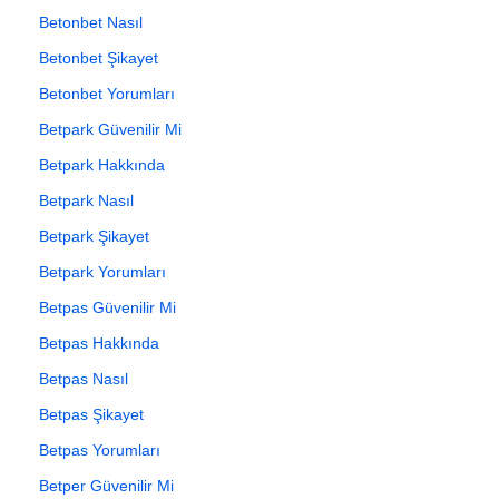
Betonbet Nasıl
Betonbet Şikayet
Betonbet Yorumları
Betpark Güvenilir Mi
Betpark Hakkında
Betpark Nasıl
Betpark Şikayet
Betpark Yorumları
Betpas Güvenilir Mi
Betpas Hakkında
Betpas Nasıl
Betpas Şikayet
Betpas Yorumları
Betper Güvenilir Mi