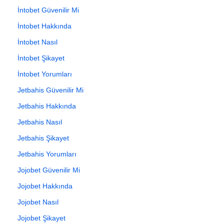
İntobet Güvenilir Mi
İntobet Hakkında
İntobet Nasıl
İntobet Şikayet
İntobet Yorumları
Jetbahis Güvenilir Mi
Jetbahis Hakkında
Jetbahis Nasıl
Jetbahis Şikayet
Jetbahis Yorumları
Jojobet Güvenilir Mi
Jojobet Hakkında
Jojobet Nasıl
Jojobet Şikayet