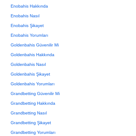
Enobahis Hakkında
Enobahis Nasıl
Enobahis Şikayet
Enobahis Yorumları
Goldenbahis Güvenilir Mi
Goldenbahis Hakkında
Goldenbahis Nasıl
Goldenbahis Şikayet
Goldenbahis Yorumları
Grandbetting Güvenilir Mi
Grandbetting Hakkında
Grandbetting Nasıl
Grandbetting Şikayet
Grandbetting Yorumları