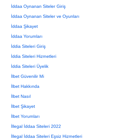
İddaa Oynanan Siteler Giriş
İddaa Oynanan Siteler ve Oyunları
İddaa Şikayet
İddaa Yorumları
İddia Siteleri Giriş
İddia Siteleri Hizmetleri
İddia Siteleri Üyelik
İlbet Güvenilir Mi
İlbet Hakkında
İlbet Nasıl
İlbet Şikayet
İlbet Yorumları
İllegal İddaa Siteleri 2022
İllegal İddaa Siteleri Eşsiz Hizmetleri