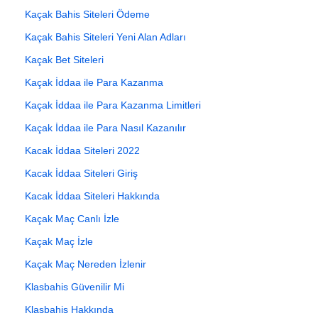
Kaçak Bahis Siteleri Ödeme
Kaçak Bahis Siteleri Yeni Alan Adları
Kaçak Bet Siteleri
Kaçak İddaa ile Para Kazanma
Kaçak İddaa ile Para Kazanma Limitleri
Kaçak İddaa ile Para Nasıl Kazanılır
Kacak İddaa Siteleri 2022
Kacak İddaa Siteleri Giriş
Kacak İddaa Siteleri Hakkında
Kaçak Maç Canlı İzle
Kaçak Maç İzle
Kaçak Maç Nereden İzlenir
Klasbahis Güvenilir Mi
Klasbahis Hakkında