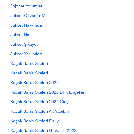
Jojobet Yorumları
Julibet Güvenilir Mi
Julibet Hakkında
Julibet Nasıl
Julibet Şikayet
Julibet Yorumları
Kaçak Bahis Siteleri
Kacak Bahis Siteleri
Kaçak Bahis Siteleri 2022
Kaçak Bahis Siteleri 2022 BTK Engelleri
Kaçak Bahis Siteleri 2022 Giriş
Kacak Bahis Siteleri Alt Yapıları
Kaçak Bahis Siteleri En İyi
Kaçak Bahis Siteleri Güvenilir 2022