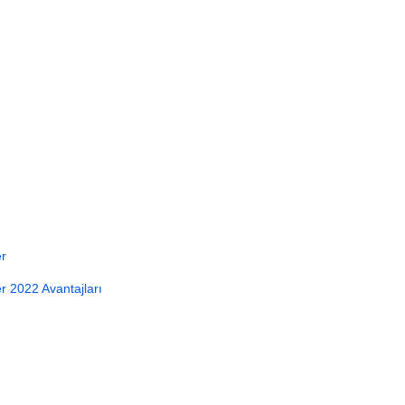
r
 2022 Avantajları