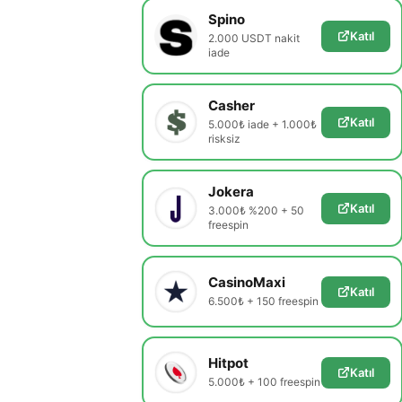
Spino
Katıl
2.000 USDT nakit
iade
Casher
Katıl
5.000₺ iade + 1.000₺
risksiz
Jokera
Katıl
3.000₺ %200 + 50
freespin
CasinoMaxi
Katıl
6.500₺ + 150 freespin
Hitpot
Katıl
5.000₺ + 100 freespin