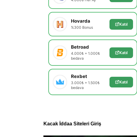
Hovarda
Katıl
%300 Bonus
Betroad
Katıl
4.000₺ + 1.000₺
bedava
Rexbet
Katıl
3.000₺ + 1.500₺
bedava
Kacak İddaa Siteleri Giriş