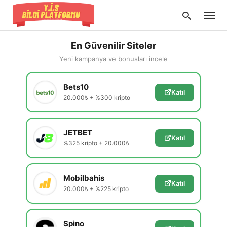
En Güvenilir Siteler
Yeni kampanya ve bonusları incele
Type
Bets10
your
Katıl
searc
20.000₺ + %300 kripto
query
and
hit
enter:
JETBET
Katıl
%325 kripto + 20.000₺
Mobilbahis
Katıl
20.000₺ + %225 kripto
Spino