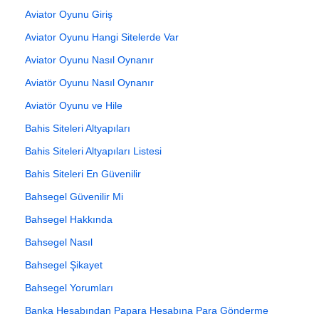
Aviator Oyunu Giriş
Aviator Oyunu Hangi Sitelerde Var
Aviator Oyunu Nasıl Oynanır
Aviatör Oyunu Nasıl Oynanır
Aviatör Oyunu ve Hile
Bahis Siteleri Altyapıları
Bahis Siteleri Altyapıları Listesi
Bahis Siteleri En Güvenilir
Bahsegel Güvenilir Mi
Bahsegel Hakkında
Bahsegel Nasıl
Bahsegel Şikayet
Bahsegel Yorumları
Banka Hesabından Papara Hesabına Para Gönderme