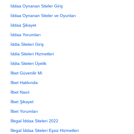
İddaa Oynanan Siteler Giriş
İddaa Oynanan Siteler ve Oyunları
İddaa Şikayet
İddaa Yorumları
İddia Siteleri Giriş
İddia Siteleri Hizmetleri
İddia Siteleri Üyelik
İlbet Güvenilir Mi
İlbet Hakkında
İlbet Nasıl
İlbet Şikayet
İlbet Yorumları
İllegal İddaa Siteleri 2022
İllegal İddaa Siteleri Eşsiz Hizmetleri