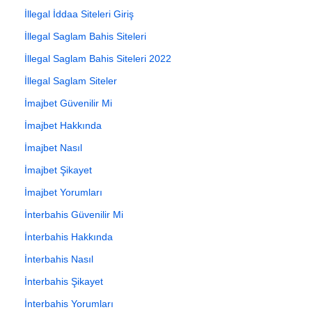
İllegal İddaa Siteleri Giriş
İllegal Saglam Bahis Siteleri
İllegal Saglam Bahis Siteleri 2022
İllegal Saglam Siteler
İmajbet Güvenilir Mi
İmajbet Hakkında
İmajbet Nasıl
İmajbet Şikayet
İmajbet Yorumları
İnterbahis Güvenilir Mi
İnterbahis Hakkında
İnterbahis Nasıl
İnterbahis Şikayet
İnterbahis Yorumları