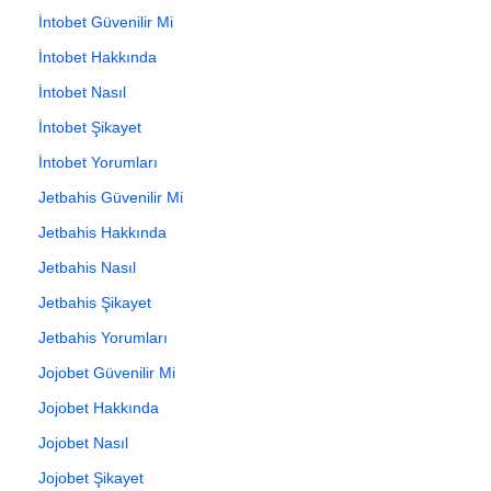
İntobet Güvenilir Mi
İntobet Hakkında
İntobet Nasıl
İntobet Şikayet
İntobet Yorumları
Jetbahis Güvenilir Mi
Jetbahis Hakkında
Jetbahis Nasıl
Jetbahis Şikayet
Jetbahis Yorumları
Jojobet Güvenilir Mi
Jojobet Hakkında
Jojobet Nasıl
Jojobet Şikayet