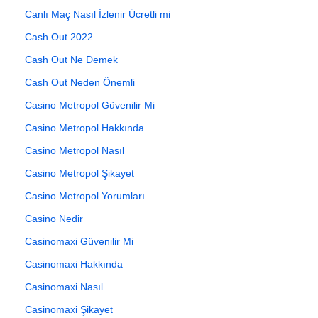
Canlı Maç Nasıl İzlenir Ücretli mi
Cash Out 2022
Cash Out Ne Demek
Cash Out Neden Önemli
Casino Metropol Güvenilir Mi
Casino Metropol Hakkında
Casino Metropol Nasıl
Casino Metropol Şikayet
Casino Metropol Yorumları
Casino Nedir
Casinomaxi Güvenilir Mi
Casinomaxi Hakkında
Casinomaxi Nasıl
Casinomaxi Şikayet