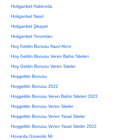
Holiganbet Hakkında
Holiganbet Nasıl
Holiganbet Şikayet
Holiganbet Yorumları
Hoş Geldin Bonusu Nasıl Alınır
Hoş Geldin Bonusu Veren Bahis Siteleri
Hoş Geldin Bonusu Veren Siteler
Hoşgeldin Bonusu
Hoşgeldin Bonusu 2022
Hoşgeldin Bonusu Veren Bahis Siteleri 2022
Hoşgeldin Bonusu Veren Siteler
Hoşgeldin Bonusu Veren Yasal Siteler
Hoşgeldin Bonusu Veren Yasal Siteler 2022
Hovarda Güvenilir Mi