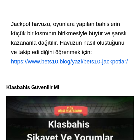
Jackpot havuzu, oyunlara yapılan bahislerin
küçük bir kısmının birikmesiyle büyür ve şanslı
kazananla dağıtılır. Havuzun nasıl oluştuğunu
ve takip edildiğini öğrenmek için:
https://www.bets10.blog/yazi/bets10-jackpotlar/
Klasbahis Güvenilir Mi