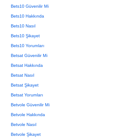
Bets10 Güvenilir Mi
Bets10 Hakkında
Bets10 Nasıl
Bets10 Şikayet
Bets10 Yorumları
Betsat Güvenilir Mi
Betsat Hakkında
Betsat Nasıl
Betsat Şikayet
Betsat Yorumları
Betvole Güvenilir Mi
Betvole Hakkında
Betvole Nasıl
Betvole Şikayet