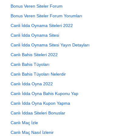
Bonus Veren Siteler Forum
Bonus Veren Siteler Forum Yorumları
Canli İdda Oynama Siteleri 2022
Canli İdda Oynama Sitesi
Canli İdda Oynama Sitesi Yayın Detayları
Canlı Bahis Siteleri 2022
Canlı Bahis Tüyoları
Canlı Bahis Tüyoları Nelerdir
Canlı İdda Oyna 2022
Canlı İdda Oyna Bahis Kuponu Yap
Canlı İdda Oyna Kupon Yapma
Canlı İddaa Siteleri Bonuslar
Canlı Maç İzle
Canlı Maç Nasıl İzlenir