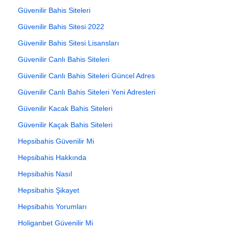
Güvenilir Bahis Siteleri
Güvenilir Bahis Sitesi 2022
Güvenilir Bahis Sitesi Lisansları
Güvenilir Canlı Bahis Siteleri
Güvenilir Canlı Bahis Siteleri Güncel Adres
Güvenilir Canlı Bahis Siteleri Yeni Adresleri
Güvenilir Kacak Bahis Siteleri
Güvenilir Kaçak Bahis Siteleri
Hepsibahis Güvenilir Mi
Hepsibahis Hakkında
Hepsibahis Nasıl
Hepsibahis Şikayet
Hepsibahis Yorumları
Holiganbet Güvenilir Mi