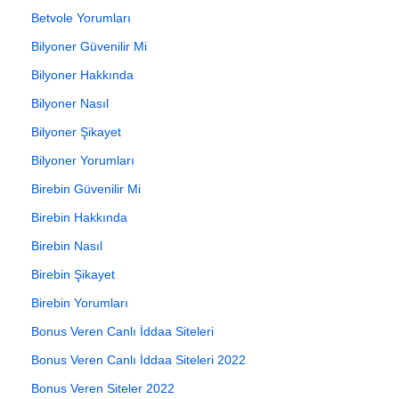
Betvole Yorumları
Bilyoner Güvenilir Mi
Bilyoner Hakkında
Bilyoner Nasıl
Bilyoner Şikayet
Bilyoner Yorumları
Birebin Güvenilir Mi
Birebin Hakkında
Birebin Nasıl
Birebin Şikayet
Birebin Yorumları
Bonus Veren Canlı İddaa Siteleri
Bonus Veren Canlı İddaa Siteleri 2022
Bonus Veren Siteler 2022