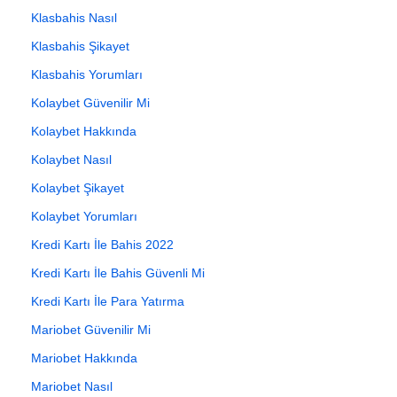
Klasbahis Nasıl
Klasbahis Şikayet
Klasbahis Yorumları
Kolaybet Güvenilir Mi
Kolaybet Hakkında
Kolaybet Nasıl
Kolaybet Şikayet
Kolaybet Yorumları
Kredi Kartı İle Bahis 2022
Kredi Kartı İle Bahis Güvenli Mi
Kredi Kartı İle Para Yatırma
Mariobet Güvenilir Mi
Mariobet Hakkında
Mariobet Nasıl