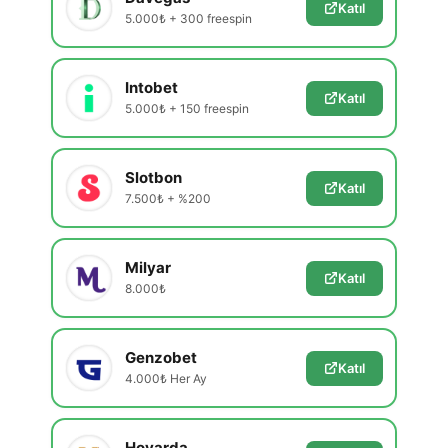
Katıl
5.000₺ + 300 freespin
Intobet
Katıl
5.000₺ + 150 freespin
Slotbon
Katıl
7.500₺ + %200
Milyar
Katıl
8.000₺
Genzobet
Katıl
4.000₺ Her Ay
Hovarda