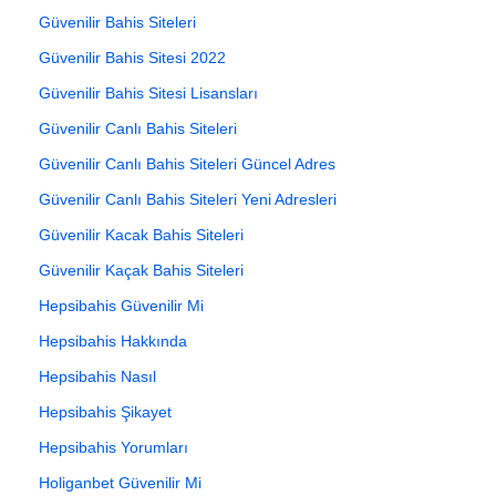
Güvenilir Bahis Siteleri
Güvenilir Bahis Sitesi 2022
Güvenilir Bahis Sitesi Lisansları
Güvenilir Canlı Bahis Siteleri
Güvenilir Canlı Bahis Siteleri Güncel Adres
Güvenilir Canlı Bahis Siteleri Yeni Adresleri
Güvenilir Kacak Bahis Siteleri
Güvenilir Kaçak Bahis Siteleri
Hepsibahis Güvenilir Mi
Hepsibahis Hakkında
Hepsibahis Nasıl
Hepsibahis Şikayet
Hepsibahis Yorumları
Holiganbet Güvenilir Mi