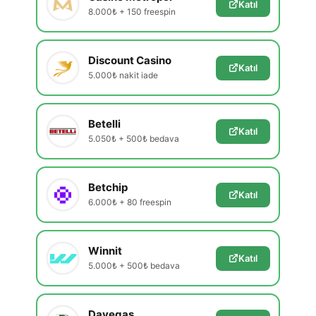
Katıl
8.000₺ + 150 freespin
Discount Casino
Katıl
5.000₺ nakit iade
Betelli
Katıl
5.050₺ + 500₺ bedava
Betchip
Katıl
6.000₺ + 80 freespin
Winnit
Katıl
5.000₺ + 500₺ bedava
Davegas