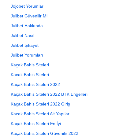
Jojobet Yorumları
Julibet Güvenilir Mi
Julibet Hakkında
Julibet Nasıl
Julibet Şikayet
Julibet Yorumları
Kaçak Bahis Siteleri
Kacak Bahis Siteleri
Kaçak Bahis Siteleri 2022
Kaçak Bahis Siteleri 2022 BTK Engelleri
Kaçak Bahis Siteleri 2022 Giriş
Kacak Bahis Siteleri Alt Yapıları
Kaçak Bahis Siteleri En İyi
Kaçak Bahis Siteleri Güvenilir 2022