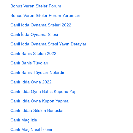
Bonus Veren Siteler Forum
Bonus Veren Siteler Forum Yorumları
Canli İdda Oynama Siteleri 2022
Canli İdda Oynama Sitesi
Canli İdda Oynama Sitesi Yayın Detayları
Canlı Bahis Siteleri 2022
Canlı Bahis Tüyoları
Canlı Bahis Tüyoları Nelerdir
Canlı İdda Oyna 2022
Canlı İdda Oyna Bahis Kuponu Yap
Canlı İdda Oyna Kupon Yapma
Canlı İddaa Siteleri Bonuslar
Canlı Maç İzle
Canlı Maç Nasıl İzlenir