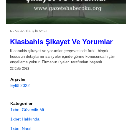
KLASBAHIS ŞIKAYET
Klasbahis Şikayet Ve Yorumlar
Klasbahis şikayet ve yorumlar çerçevesinde farklı birçok
hususun detaylarını saniyeler içinde görme konusunda hiçbir
engelleme yoktur. Firmanın üyeleri tarafından başarılı…
22 Eylül 2022
Arşivler
Eylül 2022
Kategoriler
1xbet Güvenilir Mi
1xbet Hakkında
1xbet Nasıl