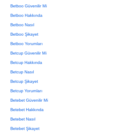
Betboo Güvenilir Mi
Betboo Hakkında
Betboo Nasıl
Betboo Şikayet
Betboo Yorumları
Betcup Güvenilir Mi
Betcup Hakkında
Betcup Nasıl
Betcup Şikayet
Betcup Yorumları
Betebet Güvenilir Mi
Betebet Hakkında
Betebet Nasıl
Betebet Şikayet