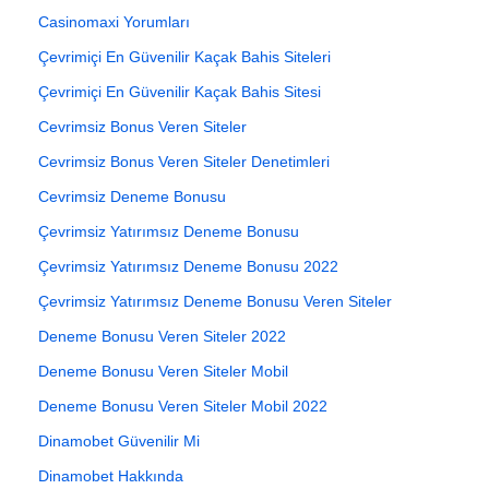
Casinomaxi Yorumları
Çevrimiçi En Güvenilir Kaçak Bahis Siteleri
Çevrimiçi En Güvenilir Kaçak Bahis Sitesi
Cevrimsiz Bonus Veren Siteler
Cevrimsiz Bonus Veren Siteler Denetimleri
Cevrimsiz Deneme Bonusu
Çevrimsiz Yatırımsız Deneme Bonusu
Çevrimsiz Yatırımsız Deneme Bonusu 2022
Çevrimsiz Yatırımsız Deneme Bonusu Veren Siteler
Deneme Bonusu Veren Siteler 2022
Deneme Bonusu Veren Siteler Mobil
Deneme Bonusu Veren Siteler Mobil 2022
Dinamobet Güvenilir Mi
Dinamobet Hakkında