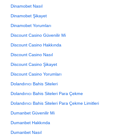
Dinamobet Nasıl
Dinamobet Şikayet
Dinamobet Yorumları
Discount Casino Güvenilir Mi
Discount Casino Hakkında
Discount Casino Nasıl
Discount Casino Şikayet
Discount Casino Yorumları
Dolandırıcı Bahis Siteleri
Dolandırıcı Bahis Siteleri Para Çekme
Dolandırıcı Bahis Siteleri Para Çekme Limitleri
Dumanbet Güvenilir Mi
Dumanbet Hakkında
Dumanbet Nasıl