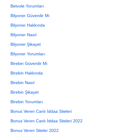
Betvole Yorumları
Bilyoner Güvenilir Mi
Bilyoner Hakkında
Bilyoner Nasıl
Bilyoner Şikayet
Bilyoner Yorumları
Birebin Güvenilir Mi
Birebin Hakkında
Birebin Nasıl
Birebin Şikayet
Birebin Yorumları
Bonus Veren Canlı İddaa Siteleri
Bonus Veren Canlı İddaa Siteleri 2022
Bonus Veren Siteler 2022