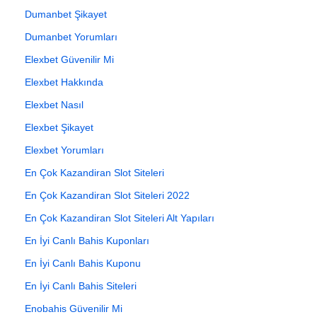
Dumanbet Şikayet
Dumanbet Yorumları
Elexbet Güvenilir Mi
Elexbet Hakkında
Elexbet Nasıl
Elexbet Şikayet
Elexbet Yorumları
En Çok Kazandiran Slot Siteleri
En Çok Kazandiran Slot Siteleri 2022
En Çok Kazandiran Slot Siteleri Alt Yapıları
En İyi Canlı Bahis Kuponları
En İyi Canlı Bahis Kuponu
En İyi Canlı Bahis Siteleri
Enobahis Güvenilir Mi