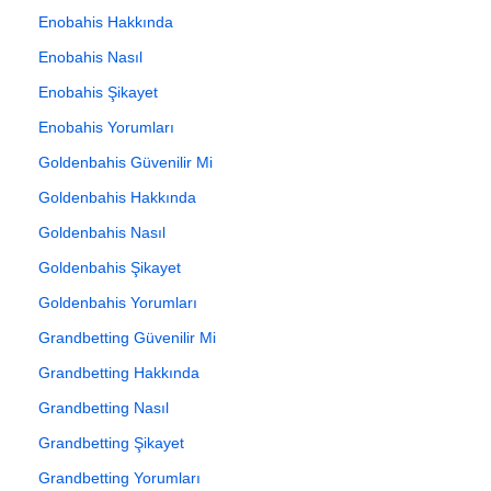
Enobahis Hakkında
Enobahis Nasıl
Enobahis Şikayet
Enobahis Yorumları
Goldenbahis Güvenilir Mi
Goldenbahis Hakkında
Goldenbahis Nasıl
Goldenbahis Şikayet
Goldenbahis Yorumları
Grandbetting Güvenilir Mi
Grandbetting Hakkında
Grandbetting Nasıl
Grandbetting Şikayet
Grandbetting Yorumları