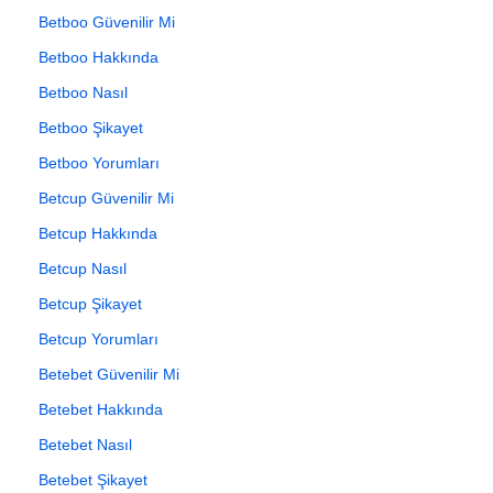
Betboo Güvenilir Mi
Betboo Hakkında
Betboo Nasıl
Betboo Şikayet
Betboo Yorumları
Betcup Güvenilir Mi
Betcup Hakkında
Betcup Nasıl
Betcup Şikayet
Betcup Yorumları
Betebet Güvenilir Mi
Betebet Hakkında
Betebet Nasıl
Betebet Şikayet