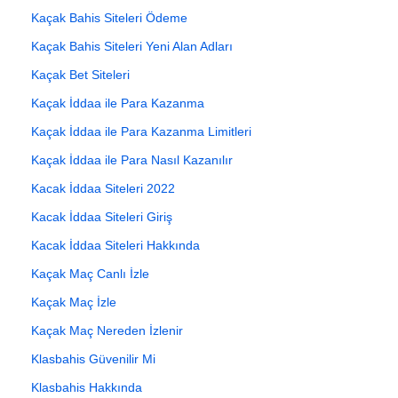
Kaçak Bahis Siteleri Ödeme
Kaçak Bahis Siteleri Yeni Alan Adları
Kaçak Bet Siteleri
Kaçak İddaa ile Para Kazanma
Kaçak İddaa ile Para Kazanma Limitleri
Kaçak İddaa ile Para Nasıl Kazanılır
Kacak İddaa Siteleri 2022
Kacak İddaa Siteleri Giriş
Kacak İddaa Siteleri Hakkında
Kaçak Maç Canlı İzle
Kaçak Maç İzle
Kaçak Maç Nereden İzlenir
Klasbahis Güvenilir Mi
Klasbahis Hakkında