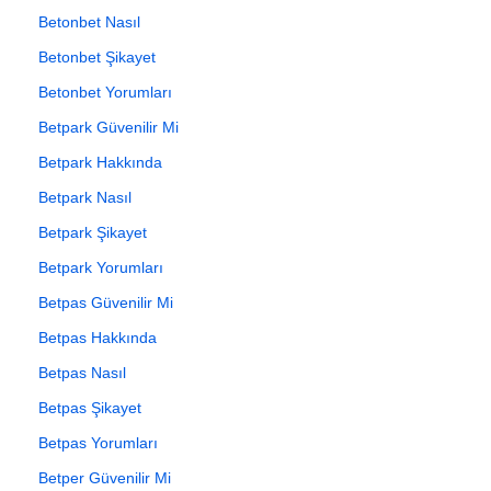
Betonbet Nasıl
Betonbet Şikayet
Betonbet Yorumları
Betpark Güvenilir Mi
Betpark Hakkında
Betpark Nasıl
Betpark Şikayet
Betpark Yorumları
Betpas Güvenilir Mi
Betpas Hakkında
Betpas Nasıl
Betpas Şikayet
Betpas Yorumları
Betper Güvenilir Mi