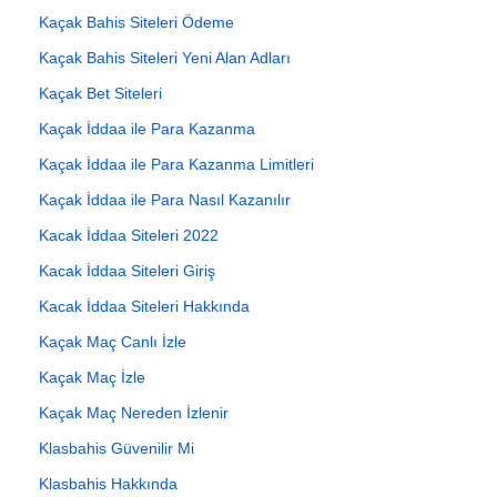
Kaçak Bahis Siteleri Ödeme
Kaçak Bahis Siteleri Yeni Alan Adları
Kaçak Bet Siteleri
Kaçak İddaa ile Para Kazanma
Kaçak İddaa ile Para Kazanma Limitleri
Kaçak İddaa ile Para Nasıl Kazanılır
Kacak İddaa Siteleri 2022
Kacak İddaa Siteleri Giriş
Kacak İddaa Siteleri Hakkında
Kaçak Maç Canlı İzle
Kaçak Maç İzle
Kaçak Maç Nereden İzlenir
Klasbahis Güvenilir Mi
Klasbahis Hakkında