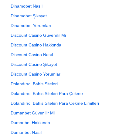
Dinamobet Nasıl
Dinamobet Şikayet
Dinamobet Yorumları
Discount Casino Güvenilir Mi
Discount Casino Hakkında
Discount Casino Nasıl
Discount Casino Şikayet
Discount Casino Yorumları
Dolandırıcı Bahis Siteleri
Dolandırıcı Bahis Siteleri Para Çekme
Dolandırıcı Bahis Siteleri Para Çekme Limitleri
Dumanbet Güvenilir Mi
Dumanbet Hakkında
Dumanbet Nasıl