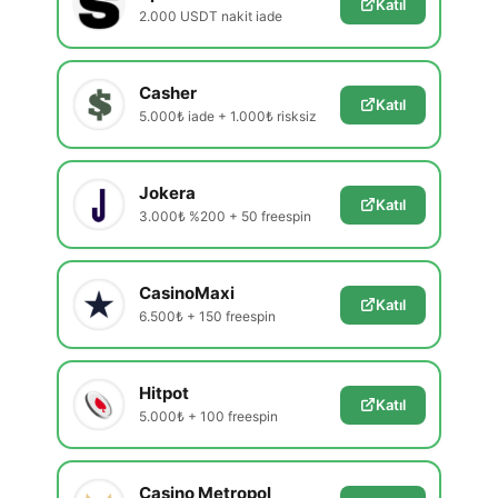
Katıl
2.000 USDT nakit iade
Casher
Katıl
5.000₺ iade + 1.000₺ risksiz
Jokera
Katıl
3.000₺ %200 + 50 freespin
CasinoMaxi
Katıl
6.500₺ + 150 freespin
Hitpot
Katıl
5.000₺ + 100 freespin
Casino Metropol