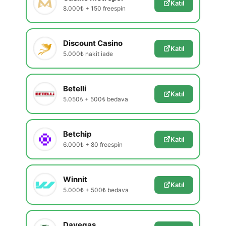
Katıl
8.000₺ + 150 freespin
Discount Casino
Katıl
5.000₺ nakit iade
Betelli
Katıl
5.050₺ + 500₺ bedava
Betchip
Katıl
6.000₺ + 80 freespin
Winnit
Katıl
5.000₺ + 500₺ bedava
Davegas