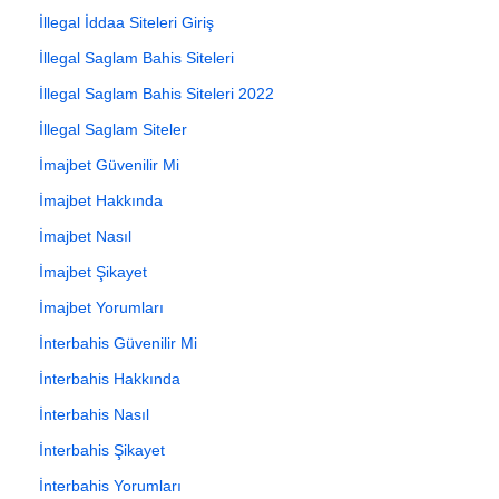
İllegal İddaa Siteleri Giriş
İllegal Saglam Bahis Siteleri
İllegal Saglam Bahis Siteleri 2022
İllegal Saglam Siteler
İmajbet Güvenilir Mi
İmajbet Hakkında
İmajbet Nasıl
İmajbet Şikayet
İmajbet Yorumları
İnterbahis Güvenilir Mi
İnterbahis Hakkında
İnterbahis Nasıl
İnterbahis Şikayet
İnterbahis Yorumları