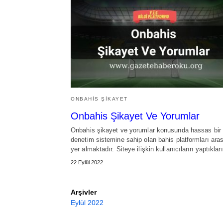
ONBAHIS ŞIKAYET
Onbahis Şikayet Ve Yorumlar
Onbahis şikayet ve yorumlar konusunda hassas bir
denetim sistemine sahip olan bahis platformları ara
yer almaktadır. Siteye ilişkin kullanıcıların yaptıkla
22 Eylül 2022
Arşivler
Eylül 2022