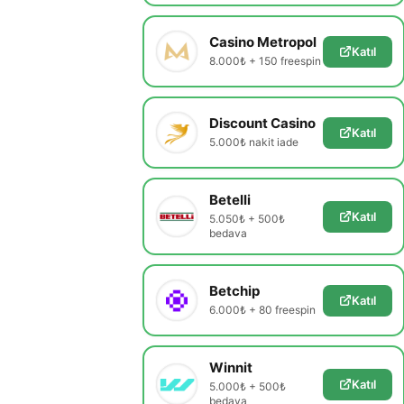
Casino Metropol
Katıl
8.000₺ + 150 freespin
Discount Casino
Katıl
5.000₺ nakit iade
Betelli
Katıl
5.050₺ + 500₺
bedava
Betchip
Katıl
6.000₺ + 80 freespin
Winnit
Katıl
5.000₺ + 500₺
bedava