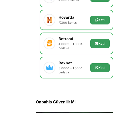
Hovarda
Katıl
%300 Bonus
Betroad
Katıl
4.000₺ + 1.000₺
bedava
Rexbet
Katıl
3.000₺ + 1.500₺
bedava
Onbahis Güvenilir Mi