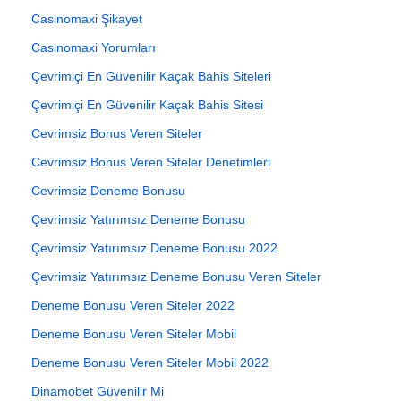
Casinomaxi Şikayet
Casinomaxi Yorumları
Çevrimiçi En Güvenilir Kaçak Bahis Siteleri
Çevrimiçi En Güvenilir Kaçak Bahis Sitesi
Cevrimsiz Bonus Veren Siteler
Cevrimsiz Bonus Veren Siteler Denetimleri
Cevrimsiz Deneme Bonusu
Çevrimsiz Yatırımsız Deneme Bonusu
Çevrimsiz Yatırımsız Deneme Bonusu 2022
Çevrimsiz Yatırımsız Deneme Bonusu Veren Siteler
Deneme Bonusu Veren Siteler 2022
Deneme Bonusu Veren Siteler Mobil
Deneme Bonusu Veren Siteler Mobil 2022
Dinamobet Güvenilir Mi