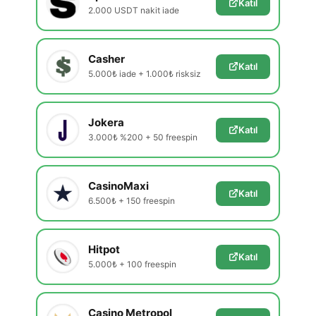
Katıl
2.000 USDT nakit iade
Casher
Katıl
5.000₺ iade + 1.000₺ risksiz
Jokera
Katıl
3.000₺ %200 + 50 freespin
CasinoMaxi
Katıl
6.500₺ + 150 freespin
Hitpot
Katıl
5.000₺ + 100 freespin
Casino Metropol