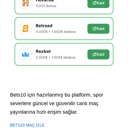
Katıl
%300 Bonus
Betroad
Katıl
4.000₺ + 1.000₺ bedava
Rexbet
Katıl
3.000₺ + 1.500₺ bedava
Bets10 için hazırlanmış bu platform, spor
severlere güncel ve güvenilir canlı maç
yayınlarına hızlı erişim sağlar.
BETS10 MAÇ İZLE