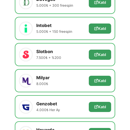
Katıl
5.000₺ + 300 freespin
Intobet
Katıl
5.000₺ + 150 freespin
Slotbon
Katıl
7.500₺ + %200
Milyar
Katıl
8.000₺
Genzobet
Katıl
4.000₺ Her Ay
Hovarda