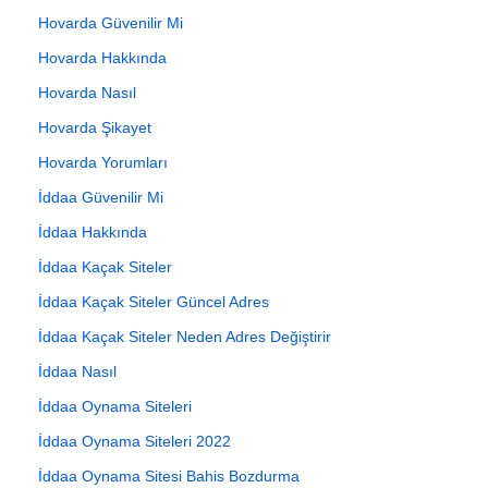
Hovarda Güvenilir Mi
Hovarda Hakkında
Hovarda Nasıl
Hovarda Şikayet
Hovarda Yorumları
İddaa Güvenilir Mi
İddaa Hakkında
İddaa Kaçak Siteler
İddaa Kaçak Siteler Güncel Adres
İddaa Kaçak Siteler Neden Adres Değiştirir
İddaa Nasıl
İddaa Oynama Siteleri
İddaa Oynama Siteleri 2022
İddaa Oynama Sitesi Bahis Bozdurma