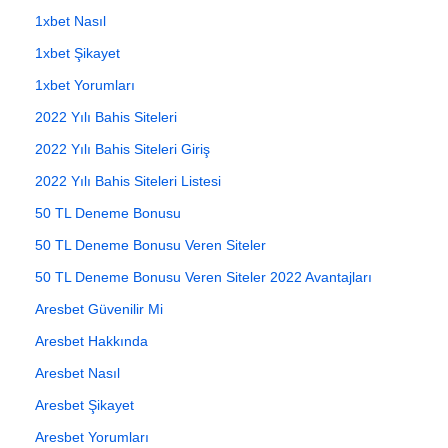
1xbet Nasıl
1xbet Şikayet
1xbet Yorumları
2022 Yılı Bahis Siteleri
2022 Yılı Bahis Siteleri Giriş
2022 Yılı Bahis Siteleri Listesi
50 TL Deneme Bonusu
50 TL Deneme Bonusu Veren Siteler
50 TL Deneme Bonusu Veren Siteler 2022 Avantajları
Aresbet Güvenilir Mi
Aresbet Hakkında
Aresbet Nasıl
Aresbet Şikayet
Aresbet Yorumları