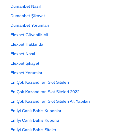
Dumanbet Nasıl
Dumanbet Şikayet
Dumanbet Yorumları
Elexbet Güvenilir Mi
Elexbet Hakkında
Elexbet Nasıl
Elexbet Şikayet
Elexbet Yorumları
En Çok Kazandiran Slot Siteleri
En Çok Kazandiran Slot Siteleri 2022
En Çok Kazandiran Slot Siteleri Alt Yapıları
En İyi Canlı Bahis Kuponları
En İyi Canlı Bahis Kuponu
En İyi Canlı Bahis Siteleri