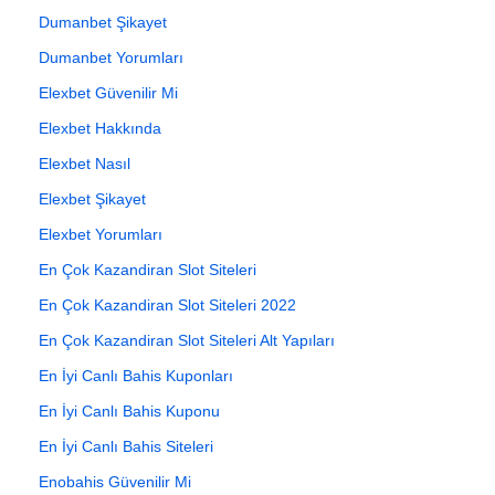
Dumanbet Şikayet
Dumanbet Yorumları
Elexbet Güvenilir Mi
Elexbet Hakkında
Elexbet Nasıl
Elexbet Şikayet
Elexbet Yorumları
En Çok Kazandiran Slot Siteleri
En Çok Kazandiran Slot Siteleri 2022
En Çok Kazandiran Slot Siteleri Alt Yapıları
En İyi Canlı Bahis Kuponları
En İyi Canlı Bahis Kuponu
En İyi Canlı Bahis Siteleri
Enobahis Güvenilir Mi