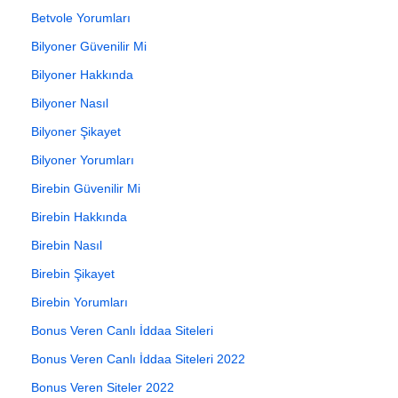
Betvole Yorumları
Bilyoner Güvenilir Mi
Bilyoner Hakkında
Bilyoner Nasıl
Bilyoner Şikayet
Bilyoner Yorumları
Birebin Güvenilir Mi
Birebin Hakkında
Birebin Nasıl
Birebin Şikayet
Birebin Yorumları
Bonus Veren Canlı İddaa Siteleri
Bonus Veren Canlı İddaa Siteleri 2022
Bonus Veren Siteler 2022