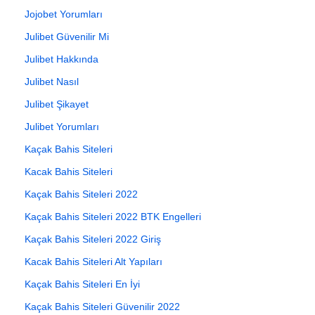
Jojobet Yorumları
Julibet Güvenilir Mi
Julibet Hakkında
Julibet Nasıl
Julibet Şikayet
Julibet Yorumları
Kaçak Bahis Siteleri
Kacak Bahis Siteleri
Kaçak Bahis Siteleri 2022
Kaçak Bahis Siteleri 2022 BTK Engelleri
Kaçak Bahis Siteleri 2022 Giriş
Kacak Bahis Siteleri Alt Yapıları
Kaçak Bahis Siteleri En İyi
Kaçak Bahis Siteleri Güvenilir 2022