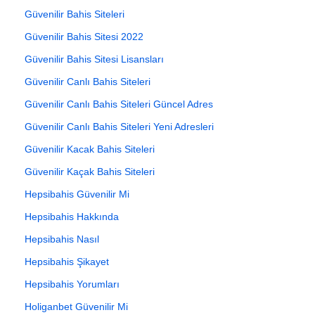
Güvenilir Bahis Siteleri
Güvenilir Bahis Sitesi 2022
Güvenilir Bahis Sitesi Lisansları
Güvenilir Canlı Bahis Siteleri
Güvenilir Canlı Bahis Siteleri Güncel Adres
Güvenilir Canlı Bahis Siteleri Yeni Adresleri
Güvenilir Kacak Bahis Siteleri
Güvenilir Kaçak Bahis Siteleri
Hepsibahis Güvenilir Mi
Hepsibahis Hakkında
Hepsibahis Nasıl
Hepsibahis Şikayet
Hepsibahis Yorumları
Holiganbet Güvenilir Mi