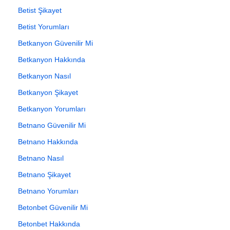
Betist Şikayet
Betist Yorumları
Betkanyon Güvenilir Mi
Betkanyon Hakkında
Betkanyon Nasıl
Betkanyon Şikayet
Betkanyon Yorumları
Betnano Güvenilir Mi
Betnano Hakkında
Betnano Nasıl
Betnano Şikayet
Betnano Yorumları
Betonbet Güvenilir Mi
Betonbet Hakkında