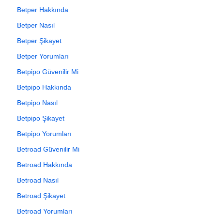
Betper Hakkında
Betper Nasıl
Betper Şikayet
Betper Yorumları
Betpipo Güvenilir Mi
Betpipo Hakkında
Betpipo Nasıl
Betpipo Şikayet
Betpipo Yorumları
Betroad Güvenilir Mi
Betroad Hakkında
Betroad Nasıl
Betroad Şikayet
Betroad Yorumları