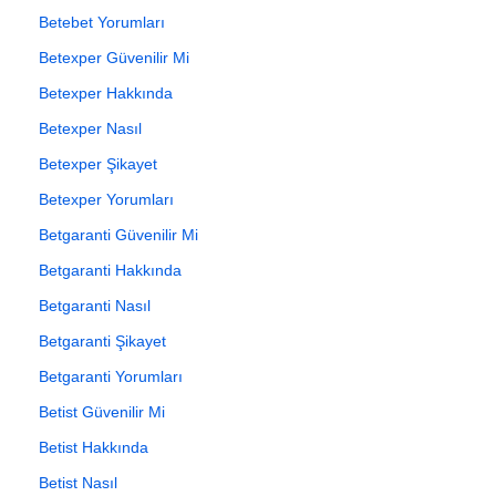
Betebet Yorumları
Betexper Güvenilir Mi
Betexper Hakkında
Betexper Nasıl
Betexper Şikayet
Betexper Yorumları
Betgaranti Güvenilir Mi
Betgaranti Hakkında
Betgaranti Nasıl
Betgaranti Şikayet
Betgaranti Yorumları
Betist Güvenilir Mi
Betist Hakkında
Betist Nasıl