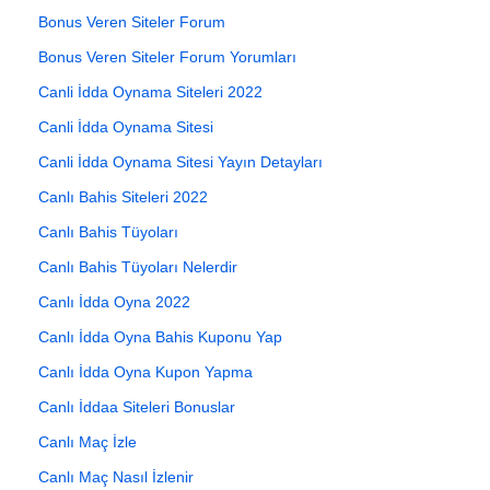
Bonus Veren Siteler Forum
Bonus Veren Siteler Forum Yorumları
Canli İdda Oynama Siteleri 2022
Canli İdda Oynama Sitesi
Canli İdda Oynama Sitesi Yayın Detayları
Canlı Bahis Siteleri 2022
Canlı Bahis Tüyoları
Canlı Bahis Tüyoları Nelerdir
Canlı İdda Oyna 2022
Canlı İdda Oyna Bahis Kuponu Yap
Canlı İdda Oyna Kupon Yapma
Canlı İddaa Siteleri Bonuslar
Canlı Maç İzle
Canlı Maç Nasıl İzlenir