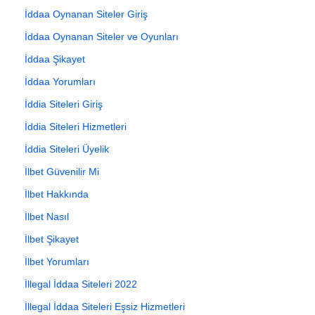
İddaa Oynanan Siteler Giriş
İddaa Oynanan Siteler ve Oyunları
İddaa Şikayet
İddaa Yorumları
İddia Siteleri Giriş
İddia Siteleri Hizmetleri
İddia Siteleri Üyelik
İlbet Güvenilir Mi
İlbet Hakkında
İlbet Nasıl
İlbet Şikayet
İlbet Yorumları
İllegal İddaa Siteleri 2022
İllegal İddaa Siteleri Eşsiz Hizmetleri