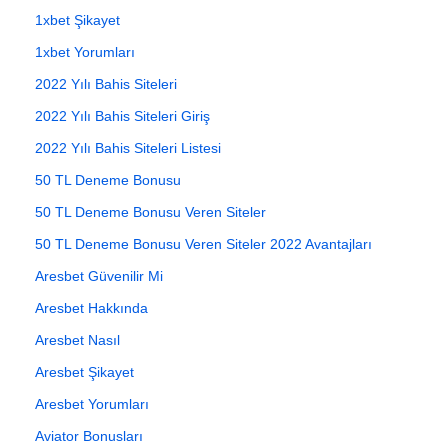
1xbet Şikayet
1xbet Yorumları
2022 Yılı Bahis Siteleri
2022 Yılı Bahis Siteleri Giriş
2022 Yılı Bahis Siteleri Listesi
50 TL Deneme Bonusu
50 TL Deneme Bonusu Veren Siteler
50 TL Deneme Bonusu Veren Siteler 2022 Avantajları
Aresbet Güvenilir Mi
Aresbet Hakkında
Aresbet Nasıl
Aresbet Şikayet
Aresbet Yorumları
Aviator Bonusları