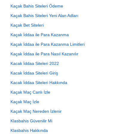
Kaçak Bahis Siteleri Ödeme
Kaçak Bahis Siteleri Yeni Alan Adları
Kaçak Bet Siteleri
Kaçak İddaa ile Para Kazanma
Kaçak İddaa ile Para Kazanma Limitleri
Kaçak İddaa ile Para Nasıl Kazanılır
Kacak İddaa Siteleri 2022
Kacak İddaa Siteleri Giriş
Kacak İddaa Siteleri Hakkında
Kaçak Maç Canlı İzle
Kaçak Maç İzle
Kaçak Maç Nereden İzlenir
Klasbahis Güvenilir Mi
Klasbahis Hakkında