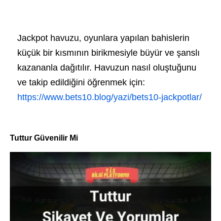
Jackpot havuzu, oyunlara yapılan bahislerin
küçük bir kısmının birikmesiyle büyür ve şanslı
kazananla dağıtılır. Havuzun nasıl oluştuğunu
ve takip edildiğini öğrenmek için:
https://www.bets10.blog/yazi/bets10-jackpotlar/
Tuttur Güvenilir Mi