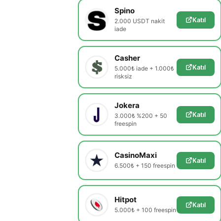
Spino
Katıl
2.000 USDT nakit
iade
Casher
Katıl
5.000₺ iade + 1.000₺
risksiz
Jokera
Katıl
3.000₺ %200 + 50
freespin
CasinoMaxi
Katıl
6.500₺ + 150 freespin
Hitpot
Katıl
5.000₺ + 100 freespin