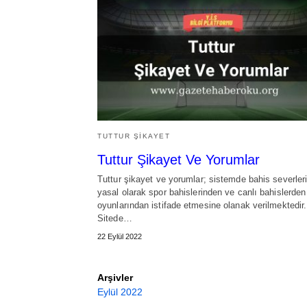
TUTTUR ŞIKAYET
Tuttur Şikayet Ve Yorumlar
Tuttur şikayet ve yorumlar; sistemde bahis severler
yasal olarak spor bahislerinden ve canlı bahislerden
oyunlarından istifade etmesine olanak verilmektedir.
Sitede…
22 Eylül 2022
Arşivler
Eylül 2022