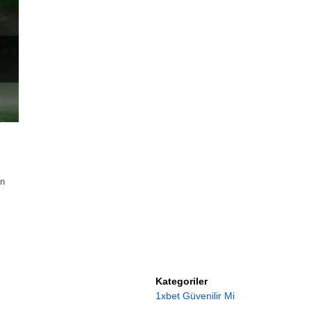
in
Kategoriler
1xbet Güvenilir Mi