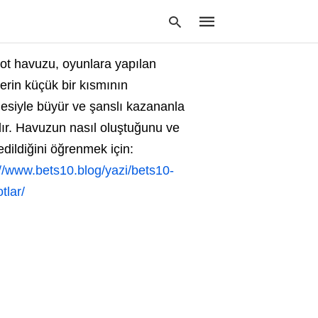
ot havuzu, oyunlara yapılan
erin küçük bir kısmının
mesiyle büyür ve şanslı kazananla
Type
your
ılır. Havuzun nasıl oluştuğunu ve
search
query
edildiğini öğrenmek için:
and
hit
://www.bets10.blog/yazi/bets10-
enter:
tlar/