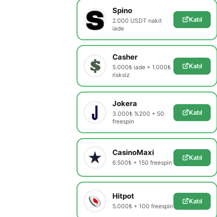
Spino
Katıl
2.000 USDT nakit
iade
Casher
Katıl
5.000₺ iade + 1.000₺
risksiz
Jokera
Katıl
3.000₺ %200 + 50
freespin
CasinoMaxi
Katıl
6.500₺ + 150 freespin
Hitpot
Katıl
5.000₺ + 100 freespin