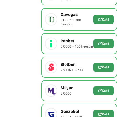
Davegas
Katıl
5.000₺ + 300
freespin
Intobet
Katıl
5.000₺ + 150 freespin
Slotbon
Katıl
7.500₺ + %200
Milyar
Katıl
8.000₺
Genzobet
Katıl
4.000₺ Her Ay