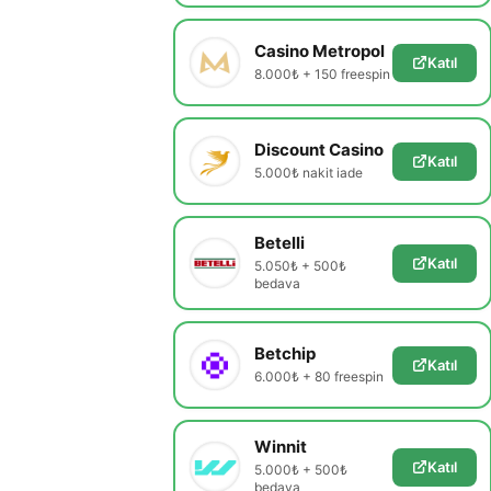
Casino Metropol
Katıl
8.000₺ + 150 freespin
Discount Casino
Katıl
5.000₺ nakit iade
Betelli
Katıl
5.050₺ + 500₺
bedava
Betchip
Katıl
6.000₺ + 80 freespin
Winnit
Katıl
5.000₺ + 500₺
bedava