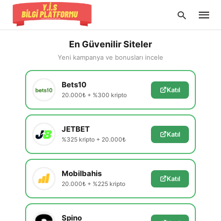
En Güvenilir Siteler
Yeni kampanya ve bonusları incele
Type
Bets10
your
Katıl
searc
20.000₺ + %300 kripto
query
and
hit
enter:
JETBET
Katıl
%325 kripto + 20.000₺
Mobilbahis
Katıl
20.000₺ + %225 kripto
Spino