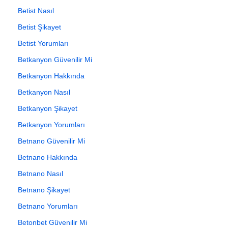
Betist Nasıl
Betist Şikayet
Betist Yorumları
Betkanyon Güvenilir Mi
Betkanyon Hakkında
Betkanyon Nasıl
Betkanyon Şikayet
Betkanyon Yorumları
Betnano Güvenilir Mi
Betnano Hakkında
Betnano Nasıl
Betnano Şikayet
Betnano Yorumları
Betonbet Güvenilir Mi