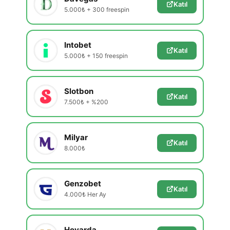
Katıl
5.000₺ + 300 freespin
Intobet
Katıl
5.000₺ + 150 freespin
Slotbon
Katıl
7.500₺ + %200
Milyar
Katıl
8.000₺
Genzobet
Katıl
4.000₺ Her Ay
Hovarda