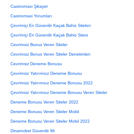
Casinomaxi Şikayet
Casinomaxi Yorumları
Çevrimiçi En Güvenilir Kaçak Bahis Siteleri
Çevrimiçi En Güvenilir Kaçak Bahis Sitesi
Cevrimsiz Bonus Veren Siteler
Cevrimsiz Bonus Veren Siteler Denetimleri
Cevrimsiz Deneme Bonusu
Çevrimsiz Yatırımsız Deneme Bonusu
Çevrimsiz Yatırımsız Deneme Bonusu 2022
Çevrimsiz Yatırımsız Deneme Bonusu Veren Siteler
Deneme Bonusu Veren Siteler 2022
Deneme Bonusu Veren Siteler Mobil
Deneme Bonusu Veren Siteler Mobil 2022
Dinamobet Güvenilir Mi