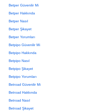
Betper Güvenilir Mi
Betper Hakkında
Betper Nasıl
Betper Şikayet
Betper Yorumları
Betpipo Güvenilir Mi
Betpipo Hakkında
Betpipo Nasıl
Betpipo Şikayet
Betpipo Yorumları
Betroad Güvenilir Mi
Betroad Hakkında
Betroad Nasıl
Betroad Şikayet