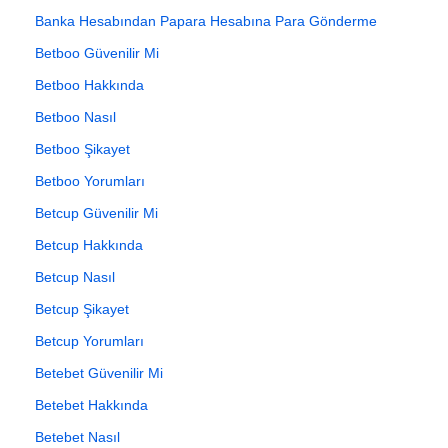
Banka Hesabından Papara Hesabına Para Gönderme
Betboo Güvenilir Mi
Betboo Hakkında
Betboo Nasıl
Betboo Şikayet
Betboo Yorumları
Betcup Güvenilir Mi
Betcup Hakkında
Betcup Nasıl
Betcup Şikayet
Betcup Yorumları
Betebet Güvenilir Mi
Betebet Hakkında
Betebet Nasıl