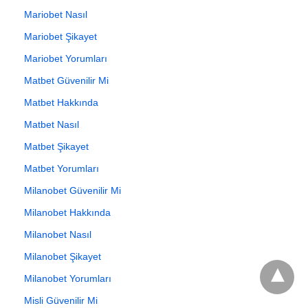
Mariobet Nasıl
Mariobet Şikayet
Mariobet Yorumları
Matbet Güvenilir Mi
Matbet Hakkında
Matbet Nasıl
Matbet Şikayet
Matbet Yorumları
Milanobet Güvenilir Mi
Milanobet Hakkında
Milanobet Nasıl
Milanobet Şikayet
Milanobet Yorumları
Misli Güvenilir Mi