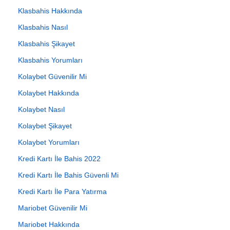
Klasbahis Hakkında
Klasbahis Nasıl
Klasbahis Şikayet
Klasbahis Yorumları
Kolaybet Güvenilir Mi
Kolaybet Hakkında
Kolaybet Nasıl
Kolaybet Şikayet
Kolaybet Yorumları
Kredi Kartı İle Bahis 2022
Kredi Kartı İle Bahis Güvenli Mi
Kredi Kartı İle Para Yatırma
Mariobet Güvenilir Mi
Mariobet Hakkında