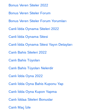
Bonus Veren Siteler 2022
Bonus Veren Siteler Forum
Bonus Veren Siteler Forum Yorumları
Canli İdda Oynama Siteleri 2022
Canli İdda Oynama Sitesi
Canli İdda Oynama Sitesi Yayın Detayları
Canlı Bahis Siteleri 2022
Canlı Bahis Tüyoları
Canlı Bahis Tüyoları Nelerdir
Canlı İdda Oyna 2022
Canlı İdda Oyna Bahis Kuponu Yap
Canlı İdda Oyna Kupon Yapma
Canlı İddaa Siteleri Bonuslar
Canlı Maç İzle