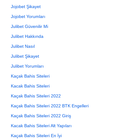
Jojobet Şikayet
Jojobet Yorumları
Julibet Güvenilir Mi
Julibet Hakkında
Julibet Nasıl
Julibet Şikayet
Julibet Yorumları
Kaçak Bahis Siteleri
Kacak Bahis Siteleri
Kaçak Bahis Siteleri 2022
Kaçak Bahis Siteleri 2022 BTK Engelleri
Kaçak Bahis Siteleri 2022 Giriş
Kacak Bahis Siteleri Alt Yapıları
Kaçak Bahis Siteleri En İyi