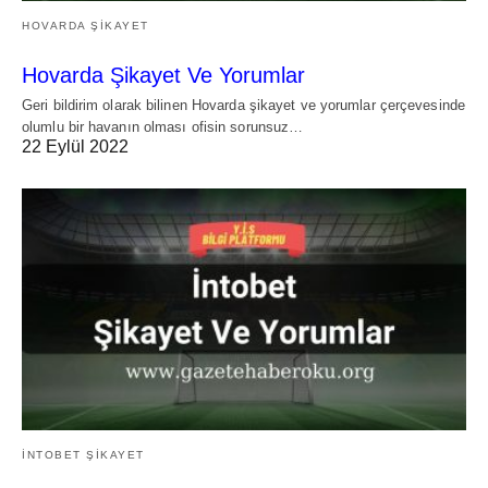
HOVARDA ŞIKAYET
Hovarda Şikayet Ve Yorumlar
Geri bildirim olarak bilinen Hovarda şikayet ve yorumlar çerçevesinde
olumlu bir havanın olması ofisin sorunsuz…
22 Eylül 2022
İNTOBET ŞIKAYET