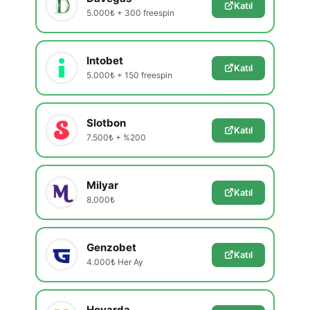
Katıl
5.000₺ + 300 freespin
Intobet
Katıl
5.000₺ + 150 freespin
Slotbon
Katıl
7.500₺ + %200
Milyar
Katıl
8.000₺
Genzobet
Katıl
4.000₺ Her Ay
Hovarda