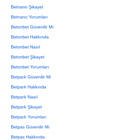
Betnano Şikayet
Betnano Yorumları
Betonbet Güvenilir Mi
Betonbet Hakkında
Betonbet Nasıl
Betonbet Şikayet
Betonbet Yorumları
Betpark Güvenilir Mi
Betpark Hakkında
Betpark Nasıl
Betpark Şikayet
Betpark Yorumları
Betpas Güvenilir Mi
Betpas Hakkında