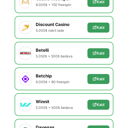
Katıl
8.000₺ + 150 freespin
Discount Casino
Katıl
5.000₺ nakit iade
Betelli
Katıl
5.050₺ + 500₺ bedava
Betchip
Katıl
6.000₺ + 80 freespin
Winnit
Katıl
5.000₺ + 500₺ bedava
Davegas