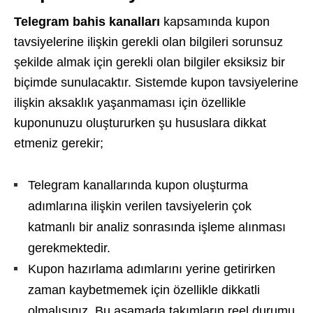
Telegram bahis kanalları
kapsamında kupon
tavsiyelerine ilişkin gerekli olan bilgileri sorunsuz
şekilde almak için gerekli olan bilgiler eksiksiz bir
biçimde sunulacaktır. Sistemde kupon tavsiyelerine
ilişkin aksaklık yaşanmaması için özellikle
kuponunuzu oluştururken şu hususlara dikkat
etmeniz gerekir;
Telegram kanallarında kupon oluşturma
adımlarına ilişkin verilen tavsiyelerin çok
katmanlı bir analiz sonrasında işleme alınması
gerekmektedir.
Kupon hazırlama adımlarını yerine getirirken
zaman kaybetmemek için özellikle dikkatli
olmalısınız. Bu aşamada takımların reel durumu