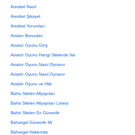
Aresbet Nasıl
Aresbet Şikayet
Aresbet Yorumları
Aviator Bonusları
Aviator Oyunu Giriş
Aviator Oyunu Hangi Sitelerde Var
Aviator Oyunu Nasıl Oynanır
Aviatör Oyunu Nasıl Oynanır
Aviatör Oyunu ve Hile
Bahis Siteleri Altyapıları
Bahis Siteleri Altyapıları Listesi
Bahis Siteleri En Güvenilir
Bahsegel Güvenilir Mi
Bahsegel Hakkında