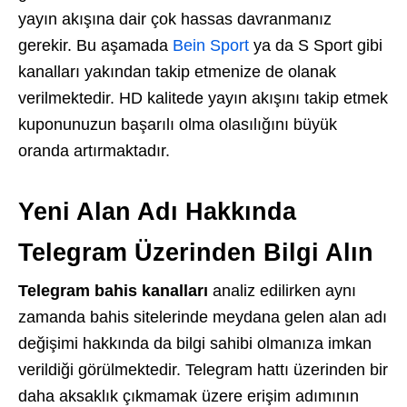
yayın akışına dair çok hassas davranmanız
gerekir. Bu aşamada
Bein Sport
ya da S Sport gibi
kanalları yakından takip etmenize de olanak
verilmektedir. HD kalitede yayın akışını takip etmek
kuponunuzun başarılı olma olasılığını büyük
oranda artırmaktadır.
Yeni Alan Adı Hakkında
Telegram Üzerinden Bilgi Alın
Telegram bahis kanalları
analiz edilirken aynı
zamanda bahis sitelerinde meydana gelen alan adı
değişimi hakkında da bilgi sahibi olmanıza imkan
verildiği görülmektedir. Telegram hattı üzerinden bir
daha aksaklık çıkmamak üzere erişim adımının