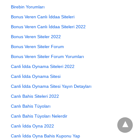
Birebin Yorumları
Bonus Veren Canlı İddaa Siteleri
Bonus Veren Canlı İddaa Siteleri 2022
Bonus Veren Siteler 2022
Bonus Veren Siteler Forum
Bonus Veren Siteler Forum Yorumları
Canli İdda Oynama Siteleri 2022
Canli İdda Oynama Sitesi
Canli İdda Oynama Sitesi Yayın Detayları
Canlı Bahis Siteleri 2022
Canlı Bahis Tüyoları
Canlı Bahis Tüyoları Nelerdir
Canlı İdda Oyna 2022
Canlı İdda Oyna Bahis Kuponu Yap