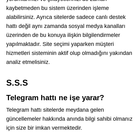
kaybetmeden bu sistem üzerinden işleme
alabilirsiniz. Ayrıca sitelerde sadece canlı destek
hattı değil aynı zamanda sosyal medya kanalları
üzerinden de bu konuya ilişkin bilgilendirmeler
yapılmaktadır. Site seçimi yaparken müşteri
hizmetleri sisteminin aktif olup olmadığını yakından
analiz etmelisiniz.
S.S.S
Telegram hattı ne işe yarar?
Telegram hattı sitelerde meydana gelen
güncellemeler hakkında anında bilgi sahibi olmanız
için size bir imkan vermektedir.