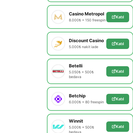
Casino Metropol
Katıl
8.000₺ + 150 freespin
Discount Casino
Katıl
5.000₺ nakit iade
Betelli
Katıl
5.050₺ + 500₺
bedava
Betchip
Katıl
6.000₺ + 80 freespin
Winnit
Katıl
5.000₺ + 500₺
bedava