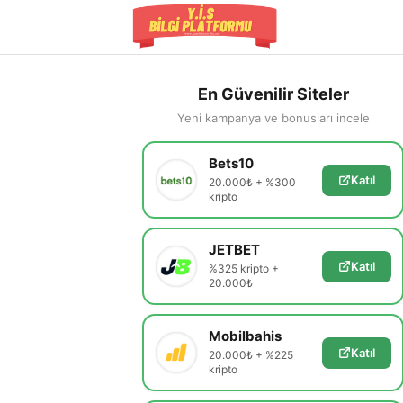
En Güvenilir Siteler
Yeni kampanya ve bonusları incele
Bets10
Katıl
20.000₺ + %300
kripto
JETBET
Katıl
%325 kripto +
20.000₺
Mobilbahis
Katıl
20.000₺ + %225
kripto