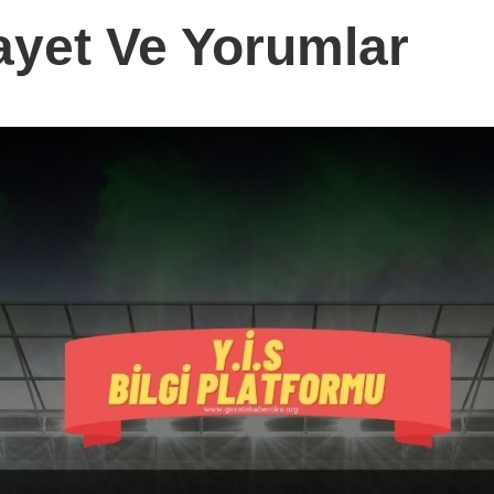
ayet Ve Yorumlar