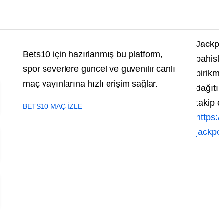
Jackp
Bets10 için hazırlanmış bu platform,
bahisl
spor severlere güncel ve güvenilir canlı
birik
maç yayınlarına hızlı erişim sağlar.
dağıt
takip 
BETS10 MAÇ İZLE
https
jackpo