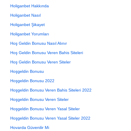
Holiganbet Hakkında
Holiganbet Nasıl
Holiganbet Şikayet
Holiganbet Yorumları
Hoş Geldin Bonusu Nasıl Alınır
Hoş Geldin Bonusu Veren Bahis Siteleri
Hoş Geldin Bonusu Veren Siteler
Hoşgeldin Bonusu
Hoşgeldin Bonusu 2022
Hoşgeldin Bonusu Veren Bahis Siteleri 2022
Hoşgeldin Bonusu Veren Siteler
Hoşgeldin Bonusu Veren Yasal Siteler
Hoşgeldin Bonusu Veren Yasal Siteler 2022
Hovarda Güvenilir Mi