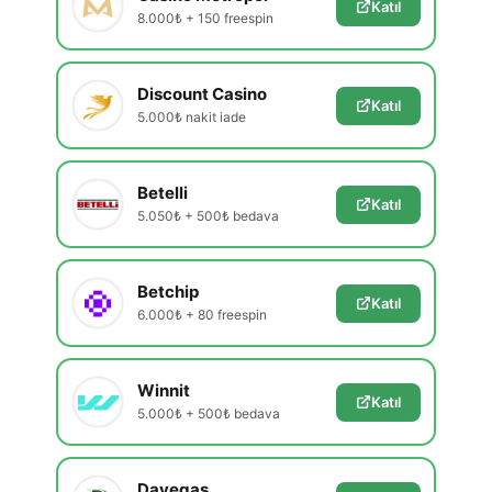
Katıl
8.000₺ + 150 freespin
Discount Casino
Katıl
5.000₺ nakit iade
Betelli
Katıl
5.050₺ + 500₺ bedava
Betchip
Katıl
6.000₺ + 80 freespin
Winnit
Katıl
5.000₺ + 500₺ bedava
Davegas