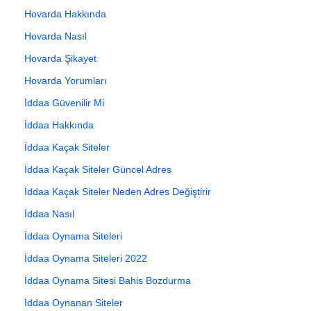
Hovarda Hakkında
Hovarda Nasıl
Hovarda Şikayet
Hovarda Yorumları
İddaa Güvenilir Mi
İddaa Hakkında
İddaa Kaçak Siteler
İddaa Kaçak Siteler Güncel Adres
İddaa Kaçak Siteler Neden Adres Değiştirir
İddaa Nasıl
İddaa Oynama Siteleri
İddaa Oynama Siteleri 2022
İddaa Oynama Sitesi Bahis Bozdurma
İddaa Oynanan Siteler