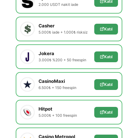
Katıl
2.000 USDT nakit iade
Casher
Katıl
5.000₺ iade + 1.000₺ risksiz
Jokera
Katıl
3.000₺ %200 + 50 freespin
CasinoMaxi
Katıl
6.500₺ + 150 freespin
Hitpot
Katıl
5.000₺ + 100 freespin
Casino Metropol