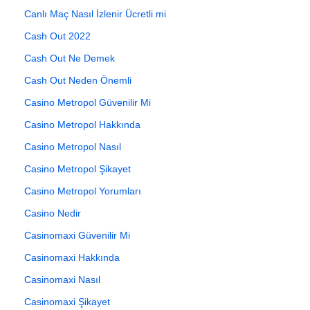
Canlı Maç Nasıl İzlenir Ücretli mi
Cash Out 2022
Cash Out Ne Demek
Cash Out Neden Önemli
Casino Metropol Güvenilir Mi
Casino Metropol Hakkında
Casino Metropol Nasıl
Casino Metropol Şikayet
Casino Metropol Yorumları
Casino Nedir
Casinomaxi Güvenilir Mi
Casinomaxi Hakkında
Casinomaxi Nasıl
Casinomaxi Şikayet