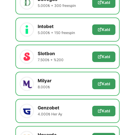
Katıl
5.000₺ + 300 freespin
Intobet
Katıl
5.000₺ + 150 freespin
Slotbon
Katıl
7.500₺ + %200
Milyar
Katıl
8.000₺
Genzobet
Katıl
4.000₺ Her Ay
Hovarda