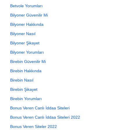
Betvole Yorumları
Bilyoner Güvenilir Mi
Bilyoner Hakkında
Bilyoner Nasıl
Bilyoner Şikayet
Bilyoner Yorumları
Birebin Güvenilir Mi
Birebin Hakkında
Birebin Nasıl
Birebin Şikayet
Birebin Yorumları
Bonus Veren Canlı İddaa Siteleri
Bonus Veren Canlı İddaa Siteleri 2022
Bonus Veren Siteler 2022