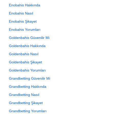
Enobahis Hakkında
Enobahis Nasıl
Enobahis Şikayet
Enobahis Yorumları
Goldenbahis Güvenilir Mi
Goldenbahis Hakkında
Goldenbahis Nasıl
Goldenbahis Şikayet
Goldenbahis Yorumları
Grandbetting Güvenilir Mi
Grandbetting Hakkında
Grandbetting Nasıl
Grandbetting Şikayet
Grandbetting Yorumları