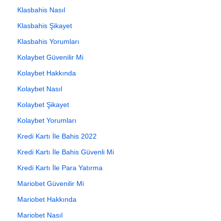
Klasbahis Nasıl
Klasbahis Şikayet
Klasbahis Yorumları
Kolaybet Güvenilir Mi
Kolaybet Hakkında
Kolaybet Nasıl
Kolaybet Şikayet
Kolaybet Yorumları
Kredi Kartı İle Bahis 2022
Kredi Kartı İle Bahis Güvenli Mi
Kredi Kartı İle Para Yatırma
Mariobet Güvenilir Mi
Mariobet Hakkında
Mariobet Nasıl